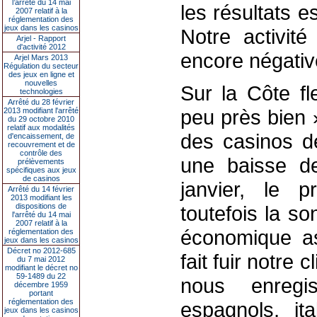
l’arrêté du 14 mai
les résultats e
2007 relatif à la
réglementation des
jeux dans les casinos
Notre activit
Arjel - Rapport
d'activité 2012
encore négativ
Arjel Mars 2013
Régulation du secteur
des jeux en ligne et
nouvelles
Sur la Côte fl
technologies
Arrêté du 28 février
peu près bien »
2013 modifiant l'arrêté
du 29 octobre 2010
relatif aux modalités
des casinos de
d'encaissement, de
recouvrement et de
contrôle des
une baisse d
prélèvements
spécifiques aux jeux
de casinos
janvier, le 
Arrêté du 14 février
2013 modifiant les
dispositions de
toutefois la s
l'arrêté du 14 mai
2007 relatif à la
économique ass
réglementation des
jeux dans les casinos
Décret no 2012-685
fait fuir notre 
du 7 mai 2012
modifiant le décret no
59-1489 du 22
nous enregi
décembre 1959
portant
réglementation des
espagnols, ita
jeux dans les casinos