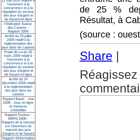
12 mai 2010 relative à
l’ouverture à la
de 25 % depu
concurrence et à la
régulation du secteur
des jeux d’argent et
Résultat, à Cab
de hasard en ligne
Fédération Suisse
des Casinos -
(source : oues
Rapport 2009
Arrêté du 29 juillet
2009 relatif à la
réglementation des
jeux dans les casinos
Share
|
Projet de Loi du 30
mars 2009 relatif à
l’ouverture à la
concurrence et à la
régulation du secteur
Réagissez 
des jeux d’argent et
de hasard en ligne
Arrêté du 24
décembre 2008 relatif
commentair
à la réglementation
des jeux dans les
casinos
Rapport Bauer - Juin
2008 - Jeux en ligne
et menaces
criminelles
Rapport Durieux -
MARS 2008 -
Rapport de la mission
sur l’ouverture du
marché des jeux
d’argent et de hasard
Rapport d'information