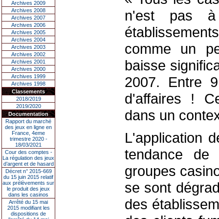
Archives 2009
Archives 2008
n'est pas à
Archives 2007
Archives 2006
établissement
Archives 2005
Archives 2004
comme un peu 
Archives 2003
Archives 2002
baisse significa
Archives 2001
Archives 2000
Archives 1999
2007. Entre 9
Archives 1998
Classements
d'affaires ! 
2018/2019
2019/2020
dans un contex
Documentation
Rapport du marché
des jeux en ligne en
L'application d
France, 4eme
trimestre 2020 -
18/03/2021
tendance de
Cour des comptes -
La régulation des jeux
d’argent et de hasard
groupes casinot
Décret n° 2015-669
du 15 juin 2015 relatif
se sont dégrad
aux prélèvements sur
le produit des jeux
dans les casinos
des établissem
Arrêté du 15 mai
2015 modifiant les
dispositions de