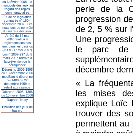
du 6 février 2008 - le
monopole des jeux au
perle de la C
regard des règles
communautaires
progression de 
Étude de législation
comparée n° 180 -
décembre 2007 - Les
de 2, 5 % sur 
instances de contrôle
du secteur des jeux
Arrêté du 14 mai
Une progressio
2007 relatif à la
réglementation des
le parc de
jeux dans les casinos
(JO du 17 mai 2007)
Loi n° 2007-297 du 5
supplémentai
mars 2007 relative à
la prévention de la
délinquance
décembre derni
Décret no 2006-1595
du 13 décembre 2006
modifiant le décret no
« La fréquent
59-1489 du 22
décembre 1959 et
relatif aux casinos
les mises de
Décret n° 2006- 1386
du 15 novembre 2006
Rapport Trucy
explique Loïc
Evolution des jeux de
trouver des so
hasard
permettent au 