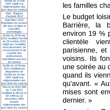
l’arrêté du 14 mai
les familles ch
2007 relatif à la
réglementation des
jeux dans les casinos
Arjel - Rapport
Le budget loisi
d'activité 2012
Arjel Mars 2013
Barrière, la b
Régulation du secteur
des jeux en ligne et
nouvelles
environ 19 % p
technologies
Arrêté du 28 février
2013 modifiant l'arrêté
clientèle vi
du 29 octobre 2010
relatif aux modalités
d'encaissement, de
parisienne, e
recouvrement et de
contrôle des
voisins. Ils f
prélèvements
spécifiques aux jeux
de casinos
une soirée au c
Arrêté du 14 février
2013 modifiant les
dispositions de
quand ils vien
l'arrêté du 14 mai
2007 relatif à la
réglementation des
qu'avant. « Au
jeux dans les casinos
Décret no 2012-685
mises sont en
du 7 mai 2012
modifiant le décret no
59-1489 du 22
dernier. »
décembre 1959
portant
réglementation des
jeux dans les casinos