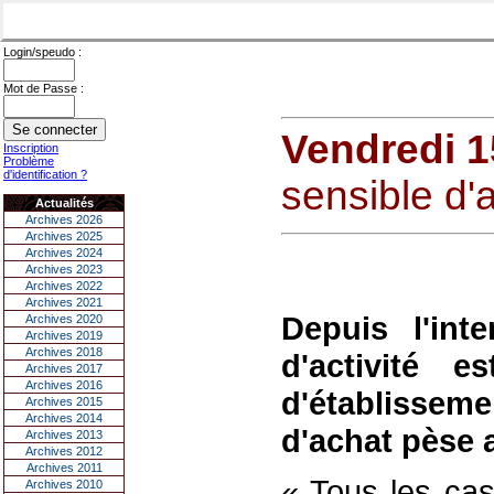
Login/speudo :
Mot de Passe :
Vendredi 1
Inscription
Problème
d'identification ?
sensible d'a
Actualités
Archives 2026
Archives 2025
Archives 2024
Archives 2023
Archives 2022
Archives 2021
Depuis l'int
Archives 2020
Archives 2019
Archives 2018
d'activité 
Archives 2017
Archives 2016
d'établisse
Archives 2015
Archives 2014
d'achat pèse a
Archives 2013
Archives 2012
Archives 2011
« Tous les cas
Archives 2010