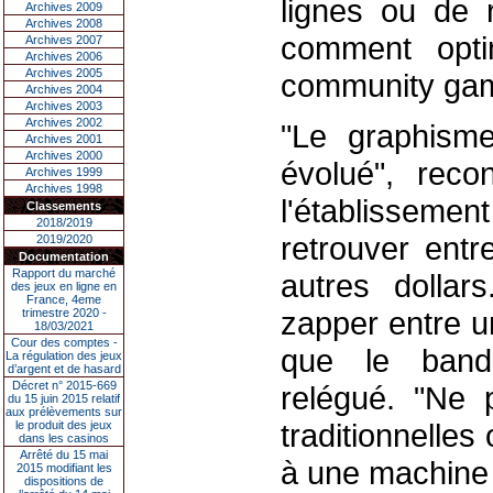
lignes ou de 
Archives 2009
Archives 2008
comment opti
Archives 2007
Archives 2006
Archives 2005
community g
Archives 2004
Archives 2003
Archives 2002
"Le graphism
Archives 2001
Archives 2000
évolué", reco
Archives 1999
Archives 1998
l'établissemen
Classements
2018/2019
retrouver entr
2019/2020
Documentation
Rapport du marché
autres dollars
des jeux en ligne en
France, 4eme
zapper entre un
trimestre 2020 -
18/03/2021
Cour des comptes -
que le bandi
La régulation des jeux
d’argent et de hasard
Décret n° 2015-669
relégué. "Ne 
du 15 juin 2015 relatif
aux prélèvements sur
traditionnelles
le produit des jeux
dans les casinos
Arrêté du 15 mai
à une machine 
2015 modifiant les
dispositions de