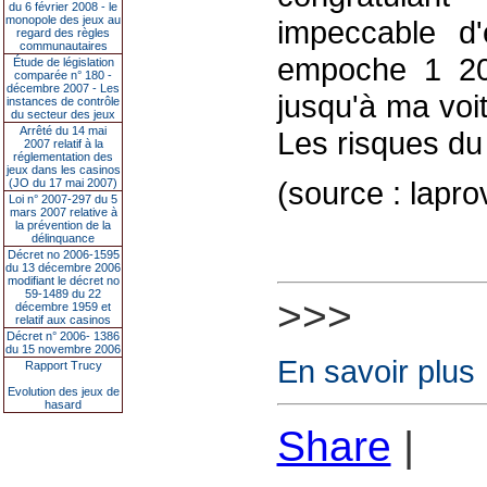
du 6 février 2008 - le
monopole des jeux au
impeccable d
regard des règles
communautaires
empoche 1 200
Étude de législation
comparée n° 180 -
décembre 2007 - Les
jusqu'à ma voit
instances de contrôle
du secteur des jeux
Arrêté du 14 mai
Les risques d
2007 relatif à la
réglementation des
jeux dans les casinos
(source : lapr
(JO du 17 mai 2007)
Loi n° 2007-297 du 5
mars 2007 relative à
la prévention de la
délinquance
Décret no 2006-1595
du 13 décembre 2006
modifiant le décret no
59-1489 du 22
>>>
décembre 1959 et
relatif aux casinos
Décret n° 2006- 1386
du 15 novembre 2006
En savoir plus
Rapport Trucy
Evolution des jeux de
hasard
Share
|