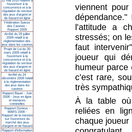
12 mai 2010 relative à
l’ouverture à la
viennent pour
concurrence et à la
régulation du secteur
dépendance." L
des jeux d’argent et
de hasard en ligne
Fédération Suisse
l'attitude a c
des Casinos -
Rapport 2009
Arrêté du 29 juillet
stressés; on le
2009 relatif à la
réglementation des
faut interveni
jeux dans les casinos
Projet de Loi du 30
mars 2009 relatif à
joueur qui dé
l’ouverture à la
concurrence et à la
régulation du secteur
humeur parce q
des jeux d’argent et
de hasard en ligne
c'est rare, so
Arrêté du 24
décembre 2008 relatif
à la réglementation
très sympathiq
des jeux dans les
casinos
Rapport Bauer - Juin
2008 - Jeux en ligne
À la table o
et menaces
criminelles
reliées en lig
Rapport Durieux -
MARS 2008 -
Rapport de la mission
chaque joueur 
sur l’ouverture du
marché des jeux
d’argent et de hasard
congratulan
Rapport d'information