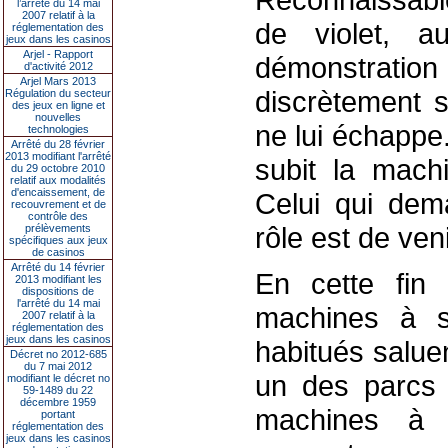
l’arrêté du 14 mai
2007 relatif à la
de violet, 
réglementation des
jeux dans les casinos
Arjel - Rapport
démonstrati
d'activité 2012
Arjel Mars 2013
discrètement s
Régulation du secteur
des jeux en ligne et
nouvelles
ne lui échappe.
technologies
Arrêté du 28 février
2013 modifiant l'arrêté
subit la machi
du 29 octobre 2010
relatif aux modalités
d'encaissement, de
Celui qui dem
recouvrement et de
contrôle des
rôle est de ven
prélèvements
spécifiques aux jeux
de casinos
Arrêté du 14 février
En cette fin 
2013 modifiant les
dispositions de
l'arrêté du 14 mai
machines à s
2007 relatif à la
réglementation des
jeux dans les casinos
habitués salue
Décret no 2012-685
du 7 mai 2012
un des parcs 
modifiant le décret no
59-1489 du 22
décembre 1959
machines à 
portant
réglementation des
jeux dans les casinos