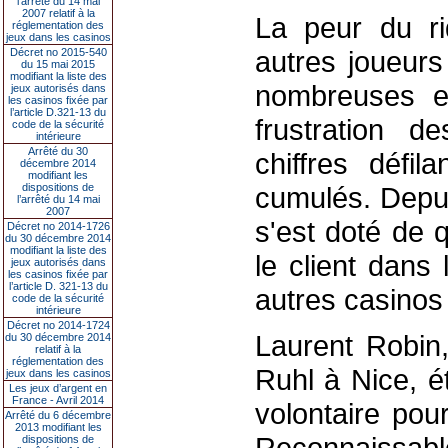
l’arrêté du 14 mai
2007 relatif à la
La peur du ri
réglementation des
jeux dans les casinos
autres joueurs
Décret no 2015-540
du 15 mai 2015
modifiant la liste des
nombreuses en
jeux autorisés dans
les casinos fixée par
l’article D.321-13 du
frustration d
code de la sécurité
intérieure
Arrêté du 30
chiffres défi
décembre 2014
modifiant les
dispositions de
cumulés. Depui
l’arrêté du 14 mai
2007
s'est doté de 
Décret no 2014-1726
du 30 décembre 2014
modifiant la liste des
le client dans
jeux autorisés dans
les casinos fixée par
l’article D. 321-13 du
autres casinos
code de la sécurité
intérieure
Décret no 2014-1724
Laurent Robin
du 30 décembre 2014
relatif à la
réglementation des
Ruhl à Nice, ét
jeux dans les casinos
Les jeux d’argent en
France - Avril 2014
volontaire pou
Arrêté du 6 décembre
2013 modifiant les
Reconnaissabl
dispositions de