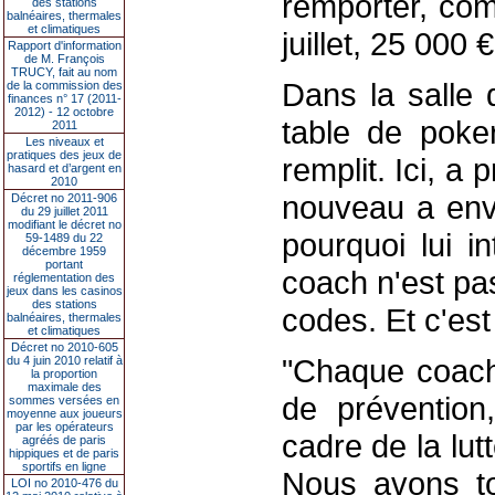
remporter, com
des stations
balnéaires, thermales
et climatiques
juillet, 25 000
Rapport d'information
de M. François
TRUCY, fait au nom
Dans la salle 
de la commission des
finances n° 17 (2011-
2012) - 12 octobre
table de poke
2011
Les niveaux et
pratiques des jeux de
remplit. Ici, a p
hasard et d’argent en
2010
nouveau a envi
Décret no 2011-906
du 29 juillet 2011
modifiant le décret no
pourquoi lui i
59-1489 du 22
décembre 1959
portant
coach n'est pas
réglementation des
jeux dans les casinos
des stations
codes. Et c'est
balnéaires, thermales
et climatiques
Décret no 2010-605
"Chaque coach
du 4 juin 2010 relatif à
la proportion
maximale des
de prévention
sommes versées en
moyenne aux joueurs
par les opérateurs
cadre de la lut
agréés de paris
hippiques et de paris
sportifs en ligne
Nous avons to
LOI no 2010-476 du