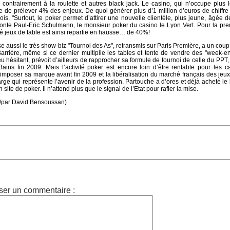
, contrairement à la roulette et autres black jack. Le casino, qui n’occupe plus 
e de prélever 4% des enjeux. De quoi générer plus d’1 million d’euros de chiffre 
is. "Surtout, le poker permet d’attirer une nouvelle clientèle, plus jeune, âgée 
nte Paul-Eric Schulmann, le monsieur poker du casino le Lyon Vert. Pour la pre
ité jeux de table est ainsi repartie en hausse… de 40%!
e aussi le très show-biz "Tournoi des As", retransmis sur Paris Première, a un cou
Barrière, même si ce dernier multiplie les tables et tente de vendre des "week-e
u hésitant, prévoit d’ailleurs de rapprocher sa formule de tournoi de celle du PPT
Bains fin 2009. Mais l’activité poker est encore loin d’être rentable pour les ca
 d’imposer sa marque avant fin 2009 et la libéralisation du marché français des jeux
arge qui représente l’avenir de la profession. Partouche a d’ores et déjà acheté le l
site de poker. Il n’attend plus que le signal de l’Etat pour rafler la mise.
fr/par David Bensoussan)
ser un commentaire :