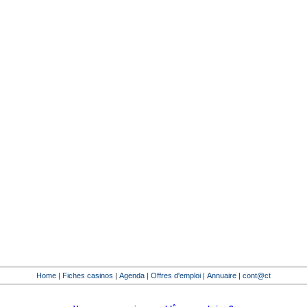
Home
|
Fiches casinos
|
Agenda
|
Offres d'emploi
|
Annuaire
|
cont@ct