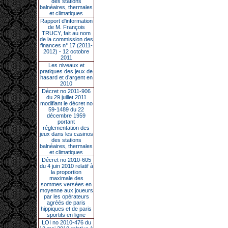
des stations
balnéaires, thermales
et climatiques
Rapport d'information
de M. François
TRUCY, fait au nom
de la commission des
finances n° 17 (2011-
2012) - 12 octobre
2011
Les niveaux et
pratiques des jeux de
hasard et d’argent en
2010
Décret no 2011-906
du 29 juillet 2011
modifiant le décret no
59-1489 du 22
décembre 1959
portant
réglementation des
jeux dans les casinos
des stations
balnéaires, thermales
et climatiques
Décret no 2010-605
du 4 juin 2010 relatif à
la proportion
maximale des
sommes versées en
moyenne aux joueurs
par les opérateurs
agréés de paris
hippiques et de paris
sportifs en ligne
LOI no 2010-476 du