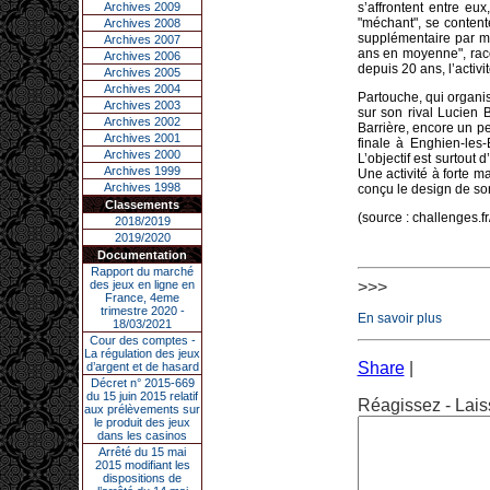
Archives 2009
s’affrontent entre eux
"méchant", se content
Archives 2008
supplémentaire par mo
Archives 2007
ans en moyenne", raco
Archives 2006
depuis 20 ans, l’activ
Archives 2005
Archives 2004
Partouche, qui organis
Archives 2003
sur son rival Lucien 
Archives 2002
Barrière, encore un pe
Archives 2001
finale à Enghien-les-
Archives 2000
L’objectif est surtout
Archives 1999
Une activité à forte m
Archives 1998
conçu le design de son 
Classements
(source : challenges.
2018/2019
2019/2020
Documentation
Rapport du marché
des jeux en ligne en
>>>
France, 4eme
trimestre 2020 -
En savoir plus
18/03/2021
Cour des comptes -
La régulation des jeux
Share
|
d’argent et de hasard
Décret n° 2015-669
du 15 juin 2015 relatif
Réagissez - Lais
aux prélèvements sur
le produit des jeux
dans les casinos
Arrêté du 15 mai
2015 modifiant les
dispositions de