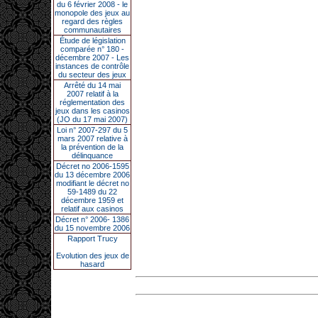
du 6 février 2008 - le
monopole des jeux au
regard des règles
communautaires
Étude de législation
comparée n° 180 -
décembre 2007 - Les
instances de contrôle
du secteur des jeux
Arrêté du 14 mai
2007 relatif à la
réglementation des
jeux dans les casinos
(JO du 17 mai 2007)
Loi n° 2007-297 du 5
mars 2007 relative à
la prévention de la
délinquance
Décret no 2006-1595
du 13 décembre 2006
modifiant le décret no
59-1489 du 22
décembre 1959 et
relatif aux casinos
Décret n° 2006- 1386
du 15 novembre 2006
Rapport Trucy
Evolution des jeux de
hasard