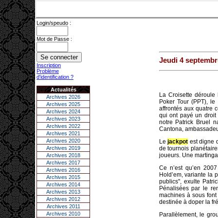
Login/speudo :
Mot de Passe :
Jeudi 4 septembr
Inscription
Problème
d'identification ?
Actualités
La Croisette déroule 
Archives 2026
Poker Tour (PPT), le
Archives 2025
affrontés aux quatre c
Archives 2024
qui ont payé un droit
Archives 2023
notre Patrick Bruel n
Archives 2022
Cantona, ambassadeu
Archives 2021
Archives 2020
Le
jackpot
est digne 
Archives 2019
de tournois planétair
joueurs. Une martingale
Archives 2018
Archives 2017
Ce n’est qu’en 2007 
Archives 2016
Hold’em, variante la 
Archives 2015
publics", exulte Patr
Archives 2014
Pénalisées par le ren
Archives 2013
machines à sous font 
Archives 2012
destinée à doper la fr
Archives 2011
Archives 2010
Parallèlement, le gr