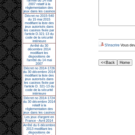
l’arrêté du 14 mai
2007 relatif à la
réglementation des
jeux dans les casinos
Décret no 2015-540
du 15 mai 2015
modifiant la liste des
jeux autorisés dans
les casinos fixée par
l’article D.321-13 du
code de la sécurité
intérieure
S'inscrire
Vous deve
Arrêté du 30
décembre 2014
modifiant les
dispositions de
l’arrêté du 14 mai
2007
Décret no 2014-1726
du 30 décembre 2014
modifiant la liste des
jeux autorisés dans
les casinos fixée par
l’article D. 321-13 du
code de la sécurité
intérieure
Décret no 2014-1724
du 30 décembre 2014
relatif à la
réglementation des
jeux dans les casinos
Les jeux d’argent en
France - Avril 2014
Arrêté du 6 décembre
2013 modifiant les
dispositions de