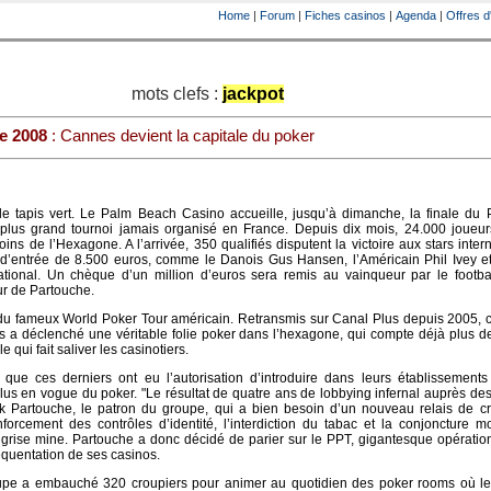
Home
|
Forum
|
Fiches casinos
|
Agenda
|
Offres d
mots clefs :
jackpot
e 2008
: Cannes devient la capitale du poker
le tapis vert. Le Palm Beach Casino accueille, jusqu’à dimanche, la finale du 
 plus grand tournoi jamais organisé en France. Depuis dix mois, 24.000 joueur
oins de l’Hexagone. A l’arrivée, 350 qualifiés disputent la victoire aux stars inter
 d’entrée de 8.500 euros, comme le Danois Gus Hansen, l’Américain Phil Ivey et
ational. Un chèque d’un million d’euros sera remis au vainqueur par le footbal
r de Partouche.
du fameux World Poker Tour américain. Retransmis sur Canal Plus depuis 2005, ce
es a déclenché une véritable folie poker dans l’hexagone, qui compte déjà plus 
 qui fait saliver les casinotiers.
que ces derniers ont eu l’autorisation d’introduire dans leurs établissements
plus en vogue du poker. "Le résultat de quatre ans de lobbying infernal auprès de
ick Partouche, le patron du groupe, qui a bien besoin d’un nouveau relais de c
forcement des contrôles d’identité, l’interdiction du tabac et la conjoncture m
grise mine. Partouche a donc décidé de parier sur le PPT, gigantesque opératio
équentation de ses casinos.
oupe a embauché 320 croupiers pour animer au quotidien des poker rooms où le