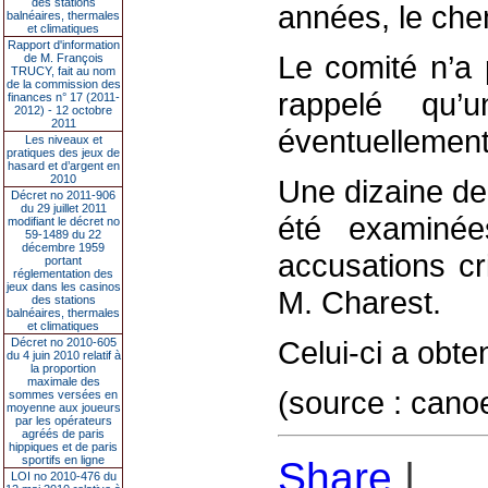
des stations
années, le chem
balnéaires, thermales
et climatiques
Rapport d'information
Le comité n’a 
de M. François
TRUCY, fait au nom
de la commission des
rappelé qu
finances n° 17 (2011-
2012) - 12 octobre
2011
éventuellement
Les niveaux et
pratiques des jeux de
hasard et d’argent en
2010
Une dizaine de
Décret no 2011-906
du 29 juillet 2011
été examiné
modifiant le décret no
59-1489 du 22
décembre 1959
accusations cr
portant
réglementation des
jeux dans les casinos
M. Charest.
des stations
balnéaires, thermales
et climatiques
Celui-ci a obten
Décret no 2010-605
du 4 juin 2010 relatif à
la proportion
maximale des
(source : cano
sommes versées en
moyenne aux joueurs
par les opérateurs
agréés de paris
hippiques et de paris
sportifs en ligne
Share
|
LOI no 2010-476 du