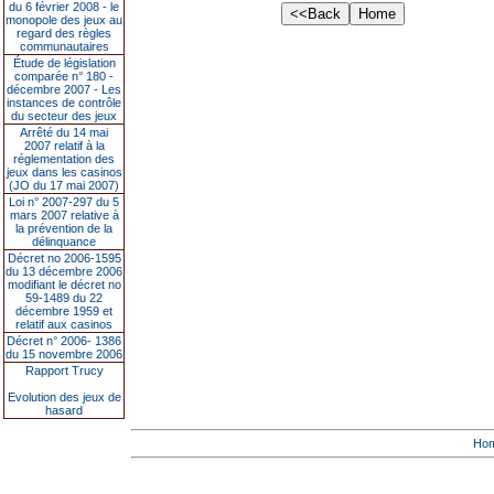
du 6 février 2008 - le
monopole des jeux au
regard des règles
communautaires
Étude de législation
comparée n° 180 -
décembre 2007 - Les
instances de contrôle
du secteur des jeux
Arrêté du 14 mai
2007 relatif à la
réglementation des
jeux dans les casinos
(JO du 17 mai 2007)
Loi n° 2007-297 du 5
mars 2007 relative à
la prévention de la
délinquance
Décret no 2006-1595
du 13 décembre 2006
modifiant le décret no
59-1489 du 22
décembre 1959 et
relatif aux casinos
Décret n° 2006- 1386
du 15 novembre 2006
Rapport Trucy
Evolution des jeux de
hasard
Ho