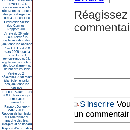
12 mai 2010 relative à
l’ouverture à la
concurrence et à la
Réagissez 
régulation du secteur
des jeux d’argent et
de hasard en ligne
Fédération Suisse
commentair
des Casinos -
Rapport 2009
Arrêté du 29 juillet
2009 relatif à la
réglementation des
jeux dans les casinos
Projet de Loi du 30
mars 2009 relatif à
l’ouverture à la
concurrence et à la
régulation du secteur
des jeux d’argent et
de hasard en ligne
Arrêté du 24
décembre 2008 relatif
à la réglementation
des jeux dans les
casinos
Rapport Bauer - Juin
2008 - Jeux en ligne
et menaces
S'inscrire
Vous
criminelles
Rapport Durieux -
MARS 2008 -
un commentair
Rapport de la mission
sur l’ouverture du
marché des jeux
d’argent et de hasard
Rapport d'information