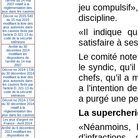
l’arrêté du 14 mai
2007 relatif à la
jeu compulsif»
réglementation des
jeux dans les casinos
discipline.
Décret no 2015-540
du 15 mai 2015
modifiant la liste des
jeux autorisés dans
«Il indique q
les casinos fixée par
l’article D.321-13 du
code de la sécurité
satisfaire à se
intérieure
Arrêté du 30
décembre 2014
Le comité note
modifiant les
dispositions de
l’arrêté du 14 mai
le syndic, qu’i
2007
Décret no 2014-1726
du 30 décembre 2014
chefs, qu’il a 
modifiant la liste des
jeux autorisés dans
les casinos fixée par
a l’intention d
l’article D. 321-13 du
code de la sécurité
a purgé une pe
intérieure
Décret no 2014-1724
du 30 décembre 2014
relatif à la
La supercheri
réglementation des
jeux dans les casinos
Les jeux d’argent en
France - Avril 2014
«Néanmoins, l
Arrêté du 6 décembre
2013 modifiant les
d’infractions
dispositions de