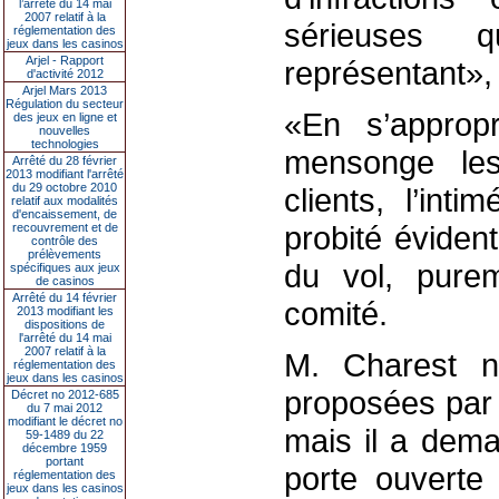
l’arrêté du 14 mai
2007 relatif à la
sérieuses 
réglementation des
jeux dans les casinos
Arjel - Rapport
représentant»,
d'activité 2012
Arjel Mars 2013
Régulation du secteur
«En s’appropr
des jeux en ligne et
nouvelles
technologies
mensonge le
Arrêté du 28 février
2013 modifiant l'arrêté
du 29 octobre 2010
clients, l’in
relatif aux modalités
d'encaissement, de
probité éviden
recouvrement et de
contrôle des
prélèvements
du vol, purem
spécifiques aux jeux
de casinos
Arrêté du 14 février
comité.
2013 modifiant les
dispositions de
l'arrêté du 14 mai
2007 relatif à la
M. Charest n’
réglementation des
jeux dans les casinos
proposées par 
Décret no 2012-685
du 7 mai 2012
modifiant le décret no
mais il a dema
59-1489 du 22
décembre 1959
portant
porte ouverte 
réglementation des
jeux dans les casinos