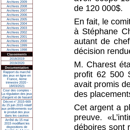
Archives 2009
de 120 000$.
Archives 2008
Archives 2007
Archives 2006
En fait, le comi
Archives 2005
Archives 2004
Archives 2003
à Stéphane Cha
Archives 2002
Archives 2001
autant de chef
Archives 2000
Archives 1999
décision rendu
Archives 1998
Classements
2018/2019
M. Charest éta
2019/2020
Documentation
profit 62 500 $
Rapport du marché
des jeux en ligne en
France, 4eme
avait promis d
trimestre 2020 -
18/03/2021
Cour des comptes -
des placements
La régulation des jeux
d’argent et de hasard
Décret n° 2015-669
Cet argent a pl
du 15 juin 2015 relatif
aux prélèvements sur
le produit des jeux
preuve. «L’in
dans les casinos
Arrêté du 15 mai
2015 modifiant les
déboires sont 
dispositions de