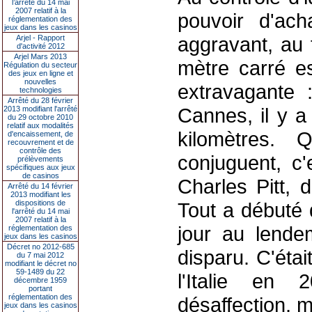
l’arrêté du 14 mai
2007 relatif à la
pouvoir d'acha
réglementation des
jeux dans les casinos
aggravant, au 
Arjel - Rapport
d'activité 2012
Arjel Mars 2013
mètre carré es
Régulation du secteur
des jeux en ligne et
nouvelles
extravagante 
technologies
Arrêté du 28 février
Cannes, il y a
2013 modifiant l'arrêté
du 29 octobre 2010
relatif aux modalités
kilomètres.
d'encaissement, de
recouvrement et de
contrôle des
conjuguent, c'
prélèvements
spécifiques aux jeux
de casinos
Charles Pitt, 
Arrêté du 14 février
2013 modifiant les
dispositions de
Tout a débuté 
l'arrêté du 14 mai
2007 relatif à la
jour au lende
réglementation des
jeux dans les casinos
Décret no 2012-685
disparu. C'étai
du 7 mai 2012
modifiant le décret no
59-1489 du 22
l'Italie en
décembre 1959
portant
réglementation des
désaffection, m
jeux dans les casinos