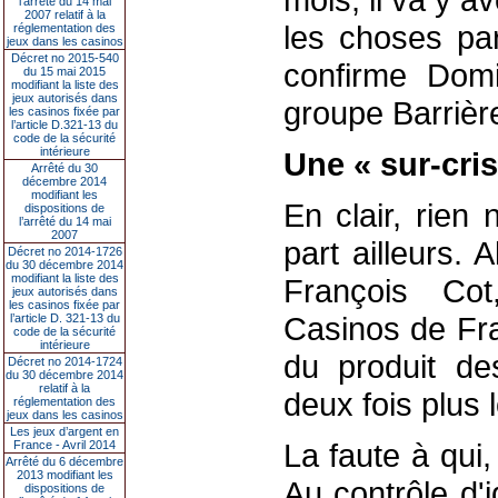
l’arrêté du 14 mai
2007 relatif à la
les choses par
réglementation des
jeux dans les casinos
Décret no 2015-540
confirme Domi
du 15 mai 2015
modifiant la liste des
jeux autorisés dans
groupe Barrière 
les casinos fixée par
l’article D.321-13 du
code de la sécurité
intérieure
Une « sur-cri
Arrêté du 30
décembre 2014
modifiant les
En clair, rien 
dispositions de
l’arrêté du 14 mai
2007
part ailleurs. 
Décret no 2014-1726
du 30 décembre 2014
modifiant la liste des
François Co
jeux autorisés dans
les casinos fixée par
Casinos de Fra
l’article D. 321-13 du
code de la sécurité
intérieure
du produit de
Décret no 2014-1724
du 30 décembre 2014
relatif à la
deux fois plus 
réglementation des
jeux dans les casinos
Les jeux d’argent en
La faute à qui,
France - Avril 2014
Arrêté du 6 décembre
2013 modifiant les
Au contrôle d'i
dispositions de