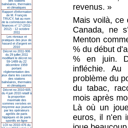
des stations
revenus. »
balnéaires, thermales
et climatiques
Rapport d'information
de M. François
Mais voilà, ce 
TRUCY, fait au nom
de la commission des
finances n° 17 (2011-
Canada, ne s'
2012) - 12 octobre
2011
Menton comme 
Les niveaux et
pratiques des jeux de
hasard et d’argent en
% du début d'a
2010
Décret no 2011-906
du 29 juillet 2011
% en juin. D
modifiant le décret no
59-1489 du 22
décembre 1959
infléchie. Au
portant
réglementation des
jeux dans les casinos
problème du po
des stations
balnéaires, thermales
du tabac, raco
et climatiques
Décret no 2010-605
du 4 juin 2010 relatif à
mois après moi
la proportion
maximale des
sommes versées en
Là où un jou
moyenne aux joueurs
par les opérateurs
agréés de paris
euros, il n'en 
hippiques et de paris
sportifs en ligne
joue beaucoup
LOI no 2010-476 du