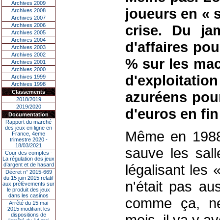
Archives 2009
joueurs en « s
Archives 2008
Archives 2007
Archives 2006
crise. Du ja
Archives 2005
Archives 2004
d'affaires pou
Archives 2003
Archives 2002
% sur les mac
Archives 2001
Archives 2000
d'exploitati
Archives 1999
Archives 1998
Classements
azuréens pourr
2018/2019
2019/2020
d'euros en fin
Documentation
Rapport du marché
des jeux en ligne en
Même en 1988
France, 4eme
trimestre 2020 -
18/03/2021
sauve les sal
Cour des comptes -
La régulation des jeux
d’argent et de hasard
légalisant les 
Décret n° 2015-669
du 15 juin 2015 relatif
n'était pas au
aux prélèvements sur
le produit des jeux
dans les casinos
comme ça, ne 
Arrêté du 15 mai
2015 modifiant les
dispositions de
mois, il va y a