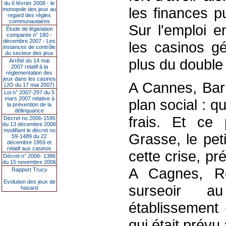
du 6 février 2008 - le
les finances 
monopole des jeux au
regard des règles
communautaires
Sur l'emploi e
Étude de législation
comparée n° 180 -
décembre 2007 - Les
les casinos gé
instances de contrôle
du secteur des jeux
plus du double
Arrêté du 14 mai
2007 relatif à la
réglementation des
jeux dans les casinos
A Cannes, Barr
(JO du 17 mai 2007)
Loi n° 2007-297 du 5
mars 2007 relative à
plan social : qu
la prévention de la
délinquance
frais. Et ce 
Décret no 2006-1595
du 13 décembre 2006
modifiant le décret no
Grasse, le peti
59-1489 du 22
décembre 1959 et
relatif aux casinos
cette crise, p
Décret n° 2006- 1386
du 15 novembre 2006
A Cagnes, R
Rapport Trucy
Evolution des jeux de
surseoir 
hasard
établissement
qui était prévu 