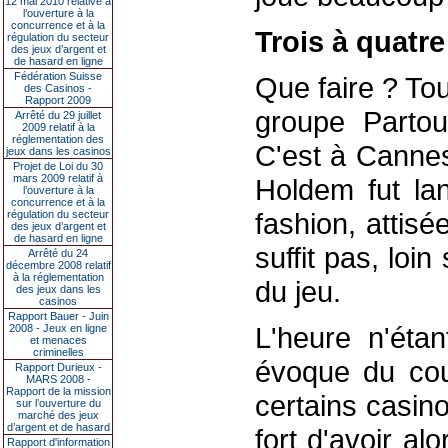
12 mai 2010 relative à
l’ouverture à la
concurrence et à la
Trois à quatre
régulation du secteur
des jeux d’argent et
de hasard en ligne
Fédération Suisse
Que faire ? To
des Casinos -
Rapport 2009
groupe Partou
Arrêté du 29 juillet
2009 relatif à la
réglementation des
C'est à Cannes
jeux dans les casinos
Projet de Loi du 30
mars 2009 relatif à
Holdem fut la
l’ouverture à la
concurrence et à la
fashion, attisé
régulation du secteur
des jeux d’argent et
de hasard en ligne
suffit pas, loi
Arrêté du 24
décembre 2008 relatif
à la réglementation
du jeu.
des jeux dans les
casinos
Rapport Bauer - Juin
L'heure n'éta
2008 - Jeux en ligne
et menaces
criminelles
évoque du coup
Rapport Durieux -
MARS 2008 -
Rapport de la mission
certains casin
sur l’ouverture du
marché des jeux
d’argent et de hasard
fort d'avoir a
Rapport d'information