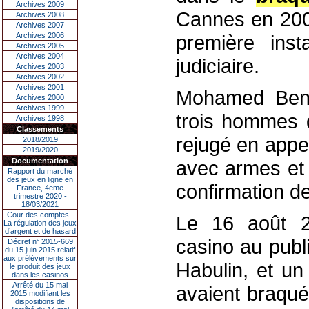
Archives 2009
Cannes en 2003
Archives 2008
Archives 2007
Archives 2006
première inst
Archives 2005
Archives 2004
judiciaire.
Archives 2003
Archives 2002
Archives 2001
Mohamed Benno
Archives 2000
Archives 1999
trois hommes 
Archives 1998
Classements
rejugé en appel
2018/2019
2019/2020
Documentation
avec armes et 
Rapport du marché
des jeux en ligne en
confirmation de
France, 4eme
trimestre 2020 -
18/03/2021
Cour des comptes -
Le 16 août 2
La régulation des jeux
d’argent et de hasard
casino au publ
Décret n° 2015-669
du 15 juin 2015 relatif
aux prélèvements sur
Habulin, et un
le produit des jeux
dans les casinos
Arrêté du 15 mai
avaient braqué
2015 modifiant les
dispositions de