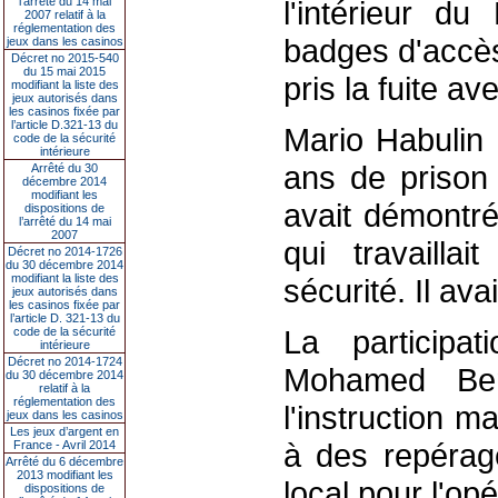
l’arrêté du 14 mai
l'intérieur d
2007 relatif à la
réglementation des
badges d'accès 
jeux dans les casinos
Décret no 2015-540
du 15 mai 2015
pris la fuite a
modifiant la liste des
jeux autorisés dans
les casinos fixée par
l’article D.321-13 du
Mario Habulin
code de la sécurité
intérieure
ans de prison
Arrêté du 30
décembre 2014
modifiant les
avait démontré
dispositions de
l’arrêté du 14 mai
2007
qui travaill
Décret no 2014-1726
du 30 décembre 2014
modifiant la liste des
sécurité. Il av
jeux autorisés dans
les casinos fixée par
l’article D. 321-13 du
La participa
code de la sécurité
intérieure
Décret no 2014-1724
Mohamed Ben
du 30 décembre 2014
relatif à la
réglementation des
l'instruction ma
jeux dans les casinos
Les jeux d’argent en
à des repérage
France - Avril 2014
Arrêté du 6 décembre
2013 modifiant les
local pour l'opé
dispositions de