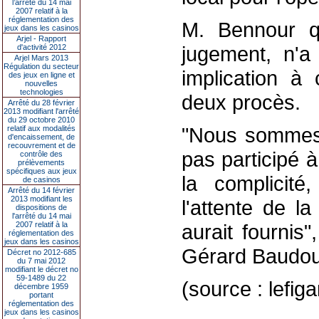
l’arrêté du 14 mai
2007 relatif à la
réglementation des
M. Bennour q
jeux dans les casinos
Arjel - Rapport
jugement, n'a
d'activité 2012
Arjel Mars 2013
Régulation du secteur
implication à
des jeux en ligne et
nouvelles
technologies
deux procès.
Arrêté du 28 février
2013 modifiant l'arrêté
du 29 octobre 2010
"Nous sommes t
relatif aux modalités
d'encaissement, de
recouvrement et de
pas participé 
contrôle des
prélèvements
spécifiques aux jeux
la complicit
de casinos
Arrêté du 14 février
2013 modifiant les
l'attente de l
dispositions de
l'arrêté du 14 mai
2007 relatif à la
aurait fournis
réglementation des
jeux dans les casinos
Gérard Baudoux
Décret no 2012-685
du 7 mai 2012
modifiant le décret no
59-1489 du 22
(source : lefig
décembre 1959
portant
réglementation des
jeux dans les casinos