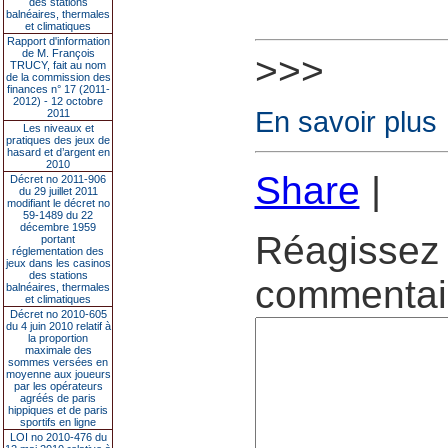
des stations
balnéaires, thermales
et climatiques
Rapport d'information
de M. François
>>>
TRUCY, fait au nom
de la commission des
finances n° 17 (2011-
2012) - 12 octobre
En savoir plus
2011
Les niveaux et
pratiques des jeux de
hasard et d’argent en
2010
Share
|
Décret no 2011-906
du 29 juillet 2011
modifiant le décret no
59-1489 du 22
décembre 1959
Réagissez 
portant
réglementation des
jeux dans les casinos
des stations
commentair
balnéaires, thermales
et climatiques
Décret no 2010-605
du 4 juin 2010 relatif à
la proportion
maximale des
sommes versées en
moyenne aux joueurs
par les opérateurs
agréés de paris
hippiques et de paris
sportifs en ligne
LOI no 2010-476 du