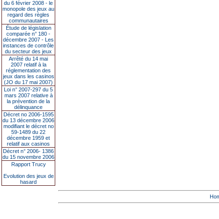
du 6 février 2008 - le
monopole des jeux au
regard des règles
communautaires
Étude de législation
comparée n° 180 -
décembre 2007 - Les
instances de contrôle
du secteur des jeux
Arrêté du 14 mai
2007 relatif à la
réglementation des
jeux dans les casinos
(JO du 17 mai 2007)
Loi n° 2007-297 du 5
mars 2007 relative à
la prévention de la
délinquance
Décret no 2006-1595
du 13 décembre 2006
modifiant le décret no
59-1489 du 22
décembre 1959 et
relatif aux casinos
Décret n° 2006- 1386
du 15 novembre 2006
Rapport Trucy
Evolution des jeux de
hasard
Ho