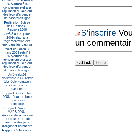
12 mai 2010 relative à
l’ouverture à la
concurrence et à la
régulation du secteur
des jeux d’argent et
de hasard en ligne
Fédération Suisse
des Casinos -
Rapport 2009
S'inscrire
Vous
Arrêté du 29 juillet
2009 relatif à la
un commentair
réglementation des
jeux dans les casinos
Projet de Loi du 30
mars 2009 relatif à
l’ouverture à la
concurrence et à la
régulation du secteur
des jeux d’argent et
de hasard en ligne
Arrêté du 24
décembre 2008 relatif
à la réglementation
des jeux dans les
casinos
Rapport Bauer - Juin
2008 - Jeux en ligne
et menaces
criminelles
Rapport Durieux -
MARS 2008 -
Rapport de la mission
sur l’ouverture du
marché des jeux
d’argent et de hasard
Rapport d'information