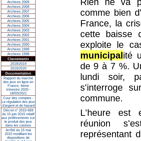
Rien ne va pl
Archives 2009
Archives 2008
comme bien d'
Archives 2007
Archives 2006
France, la cri
Archives 2005
Archives 2004
Archives 2003
cette baisse d
Archives 2002
Archives 2001
exploite le c
Archives 2000
Archives 1999
municipal
ité 
Archives 1998
Classements
de 9 à 7 %. U
2018/2019
2019/2020
Documentation
lundi soir, 
Rapport du marché
des jeux en ligne en
s'interroge s
France, 4eme
trimestre 2020 -
18/03/2021
commune.
Cour des comptes -
La régulation des jeux
d’argent et de hasard
L'heure est 
Décret n° 2015-669
du 15 juin 2015 relatif
aux prélèvements sur
réunion s'
le produit des jeux
dans les casinos
Arrêté du 15 mai
représentant d
2015 modifiant les
dispositions de