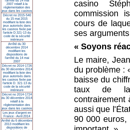
l’arrêté du 14 mai
casino Sté
2007 relatif à la
réglementation des
commission i
jeux dans les casinos
Décret no 2015-540
du 15 mai 2015
cours de laque
modifiant la liste des
jeux autorisés dans
les casinos fixée par
ses arguments
l’article D.321-13 du
code de la sécurité
intérieure
« Soyons réact
Arrêté du 30
décembre 2014
modifiant les
dispositions de
Le maire, Jean
l’arrêté du 14 mai
2007
Décret no 2014-1726
du problème : 
du 30 décembre 2014
modifiant la liste des
jeux autorisés dans
baisse du chiff
les casinos fixée par
l’article D. 321-13 du
taux de l
code de la sécurité
intérieure
Décret no 2014-1724
contrairement à
du 30 décembre 2014
relatif à la
réglementation des
aussi que l'Ét
jeux dans les casinos
Les jeux d’argent en
90 000 euros,
France - Avril 2014
Arrêté du 6 décembre
2013 modifiant les
important. »
dispositions de