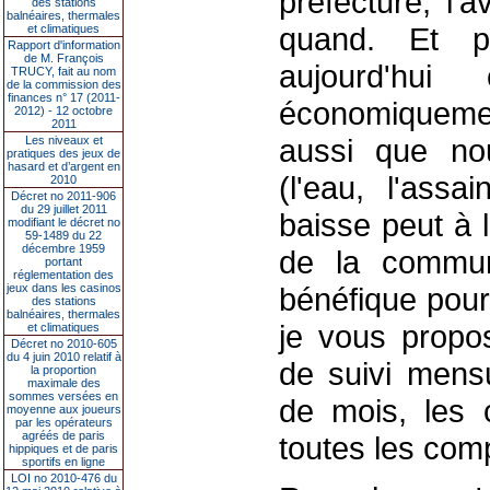
préfecture, l'
des stations
balnéaires, thermales
quand. Et p
et climatiques
Rapport d'information
de M. François
aujourd'hu
TRUCY, fait au nom
de la commission des
finances n° 17 (2011-
économiqueme
2012) - 12 octobre
2011
aussi que no
Les niveaux et
pratiques des jeux de
hasard et d’argent en
(l'eau, l'assa
2010
Décret no 2011-906
du 29 juillet 2011
baisse peut à 
modifiant le décret no
59-1489 du 22
décembre 1959
de la commun
portant
réglementation des
jeux dans les casinos
bénéfique pour
des stations
balnéaires, thermales
je vous propo
et climatiques
Décret no 2010-605
du 4 juin 2010 relatif à
de suivi mens
la proportion
maximale des
sommes versées en
de mois, les c
moyenne aux joueurs
par les opérateurs
agréés de paris
toutes les com
hippiques et de paris
sportifs en ligne
LOI no 2010-476 du