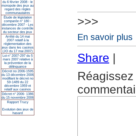
du 6 février 2008 - le
monopole des jeux au
regard des règles
communautaires
>>>
Étude de législation
comparée n° 180 -
décembre 2007 - Les
instances de contrôle
du secteur des jeux
En savoir plus
Arrêté du 14 mai
2007 relatif à la
réglementation des
jeux dans les casinos
(JO du 17 mai 2007)
Share
|
Loi n° 2007-297 du 5
mars 2007 relative à
la prévention de la
délinquance
Décret no 2006-1595
Réagissez 
du 13 décembre 2006
modifiant le décret no
59-1489 du 22
commentair
décembre 1959 et
relatif aux casinos
Décret n° 2006- 1386
du 15 novembre 2006
Rapport Trucy
Evolution des jeux de
hasard