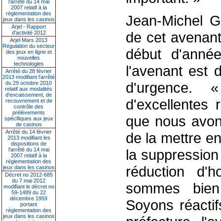
l’arrêté du 14 mai
2007 relatif à la
réglementation des
Jean-Michel Ga
jeux dans les casinos
Arjel - Rapport
de cet avenant.
d'activité 2012
Arjel Mars 2013
Régulation du secteur
début d'anné
des jeux en ligne et
nouvelles
technologies
l'avenant est 
Arrêté du 28 février
2013 modifiant l'arrêté
d'urgence.
du 29 octobre 2010
relatif aux modalités
d'encaissement, de
d'excellentes 
recouvrement et de
contrôle des
prélèvements
que nous avons
spécifiques aux jeux
de casinos
Arrêté du 14 février
de la mettre e
2013 modifiant les
dispositions de
l'arrêté du 14 mai
la suppression
2007 relatif à la
réglementation des
réduction d'h
jeux dans les casinos
Décret no 2012-685
du 7 mai 2012
sommes bien
modifiant le décret no
59-1489 du 22
décembre 1959
Soyons réactif
portant
réglementation des
jeux dans les casinos