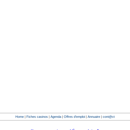
Home
|
Fiches casinos
|
Agenda
|
Offres d'emploi
|
Annuaire
|
cont@ct