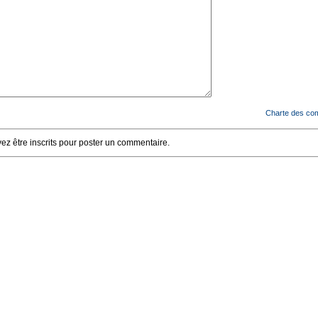
Charte des co
z être inscrits pour poster un commentaire.