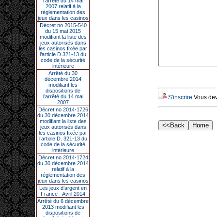
l’arrêté du 14 mai
2007 relatif à la
réglementation des
jeux dans les casinos
Décret no 2015-540
du 15 mai 2015
modifiant la liste des
jeux autorisés dans
les casinos fixée par
l’article D.321-13 du
code de la sécurité
intérieure
Arrêté du 30
décembre 2014
modifiant les
dispositions de
l’arrêté du 14 mai
S'inscrire
Vous deve
2007
Décret no 2014-1726
du 30 décembre 2014
modifiant la liste des
jeux autorisés dans
les casinos fixée par
l’article D. 321-13 du
code de la sécurité
intérieure
Décret no 2014-1724
du 30 décembre 2014
relatif à la
réglementation des
jeux dans les casinos
Les jeux d’argent en
France - Avril 2014
Arrêté du 6 décembre
2013 modifiant les
dispositions de