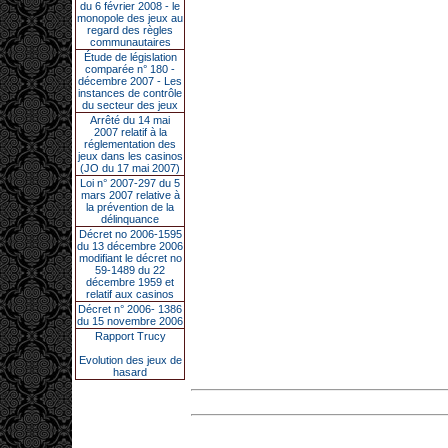
du 6 février 2008 - le
monopole des jeux au
regard des règles
communautaires
Étude de législation
comparée n° 180 -
décembre 2007 - Les
instances de contrôle
du secteur des jeux
Arrêté du 14 mai
2007 relatif à la
réglementation des
jeux dans les casinos
(JO du 17 mai 2007)
Loi n° 2007-297 du 5
mars 2007 relative à
la prévention de la
délinquance
Décret no 2006-1595
du 13 décembre 2006
modifiant le décret no
59-1489 du 22
décembre 1959 et
relatif aux casinos
Décret n° 2006- 1386
du 15 novembre 2006
Rapport Trucy
Evolution des jeux de
hasard