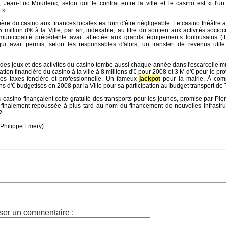
e, Jean-Luc Moudenc, selon qui le contrat entre la ville et le casino est « l'u
 ».
cière du casino aux finances locales est loin d'être négligeable. Le casino théâtre 
 million d'€ à la Ville, par an, indexable, au titre du soutien aux activités sociocu
nicipalité précédente avait affectée aux grands équipements toulousains (t
qui avait permis, selon les responsables d'alors, un transfert de revenus util
 des jeux et des activités du casino tombe aussi chaque année dans l'escarcelle m
pation financière du casino à la ville à 8 millions d'€ pour 2008 et 3 M d'€ pour le pr
es taxes foncière et professionnelle. Un fameux
jackpot
pour la mairie. À com
s d'€ budgetisés en 2008 par la Ville pour sa participation au budget transport de 
s du casino finançaient cette gratuité des transports pour les jeunes, promise par Pi
 finalement repoussée à plus tard au nom du financement de nouvelles infrastru
?
/Philippe Emery)
ser un commentaire :