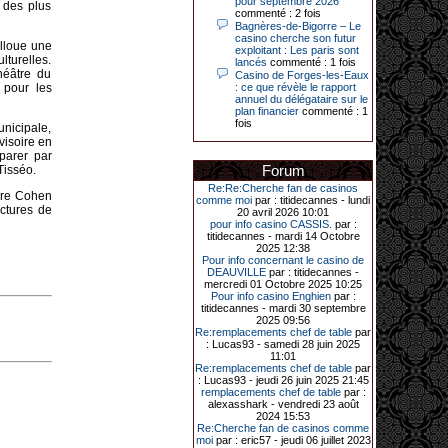
pour septembre 2026
n des plus
Le plus gros gain gagné depuis plus
commenté : 2 fois
de 20 ans dans l’établissement.
Bagnères-de-Bigorre – Le
casino cherche son futur
alloue une
exploitant : Les paris sont
lturelles.
lancés
commenté : 1 fois
héâtre du
Casino de Forges-les-Eaux
31-03-2026|
e pour les
: ce que révèle le rapport
annuel du délégataire sur le
Série de jackpots au casino JOA de
plan financier
commenté : 1
Gujan-Mestras : ce mois de mars a
fois
été fructueux pour quelques
unicipale,
joueurs. D’abord avec 44 207 euros
ovisoire en
remportés le dimanche 22 mars sur
parer par
une machine à sous pour une mise
Forum
Tisséo.
initiale de 5,28 €. Puis quelques
jours plus tard, le vendredi 27 mars,
Re:Re:Cherche fan de casinos
erre Cohen
un joueur a décroché 12 086 euros
comme moi
par : titidecannes - lundi
sur une autre machine à sous.
ctures de
20 avril 2026 10:01
pour info casino CASSIS.
par :
Enfin, troisième et dernier jackpot,
titidecannes - mardi 14 Octobre
record cette fois-ci, le samedi 28
2025 12:38
mars dernier. Quelque 111 322
Pour info concernant le casino de
euros ont été remportés sur la table
DEAUVILLE
par : titidecannes -
d’Ultimate Texas Hold’em Poker,
mercredi 01 Octobre 2025 10:25
grâce à une mise de 5 euros sur la
Pour info casino Enghien
par :
case bonus et une quinte flush
titidecannes - mardi 30 septembre
royale. Ces gains ont été annoncés
2025 09:56
dans un communiqué diffusé par le
Re:remplacements chef de table
par
casino ce lundi 30 mars en soirée.
: Lucas93 - samedi 28 juin 2025
11:01
Re:remplacements chef de table
par
: Lucas93 - jeudi 26 juin 2025 21:45
remplacements chef de table
par :
11-01-2026|
alexasshark - vendredi 23 août
2024 15:53
Dimanche 11 janvier, en soirée, une
Re:Cherche fan de casinos comme
cliente retraitée de 78 ans, habitant
moi
par : eric57 - jeudi 06 juillet 2023
Trémuson, a eu l’énorme surprise