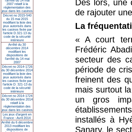
Dès lors, une 
l’arrêté du 14 mai
2007 relatif à la
réglementation des
de rajouter une
jeux dans les casinos
Décret no 2015-540
du 15 mai 2015
modifiant la liste des
La fréquentat
jeux autorisés dans
les casinos fixée par
l’article D.321-13 du
« A court te
code de la sécurité
intérieure
Arrêté du 30
Frédéric Abadi
décembre 2014
modifiant les
dispositions de
secteur des 
l’arrêté du 14 mai
2007
période de cri
Décret no 2014-1726
du 30 décembre 2014
modifiant la liste des
freinent des qu
jeux autorisés dans
les casinos fixée par
l’article D. 321-13 du
mais surtout l
code de la sécurité
intérieure
Décret no 2014-1724
un gros impa
du 30 décembre 2014
relatif à la
réglementation des
établissemen
jeux dans les casinos
Les jeux d’argent en
installés à Hy
France - Avril 2014
Arrêté du 6 décembre
2013 modifiant les
Sanary, le sect
dispositions de