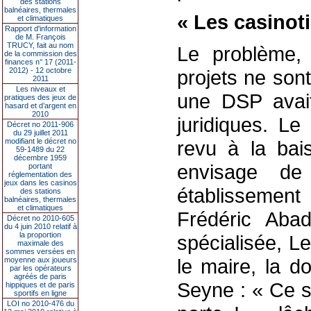
des stations
balnéaires, thermales
« Les casinoti
et climatiques
Rapport d'information
de M. François
TRUCY, fait au nom
Le problème, 
de la commission des
finances n° 17 (2011-
2012) - 12 octobre
projets ne sont
2011
Les niveaux et
une DSP avait
pratiques des jeux de
hasard et d’argent en
2010
juridiques. Le
Décret no 2011-906
du 29 juillet 2011
modifiant le décret no
revu à la bai
59-1489 du 22
décembre 1959
envisage de
portant
réglementation des
jeux dans les casinos
établissement
des stations
balnéaires, thermales
et climatiques
Frédéric Abad
Décret no 2010-605
du 4 juin 2010 relatif à
la proportion
spécialisée, L
maximale des
sommes versées en
le maire, la d
moyenne aux joueurs
par les opérateurs
agréés de paris
Seyne : « Ce so
hippiques et de paris
sportifs en ligne
LOI no 2010-476 du