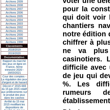
voter une dél
Archives 2009
Archives 2008
pour la const
Archives 2007
Archives 2006
qui doit voir 
Archives 2005
Archives 2004
chantiers nav
Archives 2003
Archives 2002
Archives 2001
notre édition 
Archives 2000
Archives 1999
chiffrer à plu
Archives 1998
Classements
ne va plu
2018/2019
2019/2020
casinotiers.
Documentation
Rapport du marché
des jeux en ligne en
difficile ave
France, 4eme
trimestre 2020 -
18/03/2021
de jeu qui dev
Cour des comptes -
La régulation des jeux
%. Les diff
d’argent et de hasard
Décret n° 2015-669
du 15 juin 2015 relatif
rumeurs d
aux prélèvements sur
le produit des jeux
dans les casinos
établissements
Arrêté du 15 mai
2015 modifiant les
dispositions de