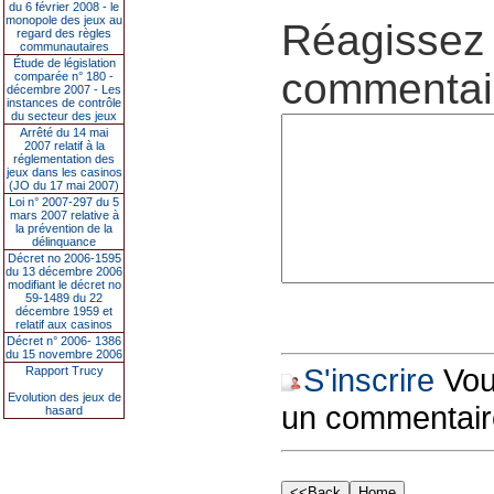
du 6 février 2008 - le
monopole des jeux au
Réagissez 
regard des règles
communautaires
Étude de législation
commentair
comparée n° 180 -
décembre 2007 - Les
instances de contrôle
du secteur des jeux
Arrêté du 14 mai
2007 relatif à la
réglementation des
jeux dans les casinos
(JO du 17 mai 2007)
Loi n° 2007-297 du 5
mars 2007 relative à
la prévention de la
délinquance
Décret no 2006-1595
du 13 décembre 2006
modifiant le décret no
59-1489 du 22
décembre 1959 et
relatif aux casinos
Décret n° 2006- 1386
du 15 novembre 2006
S'inscrire
Vous
Rapport Trucy
Evolution des jeux de
un commentair
hasard