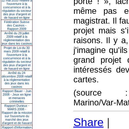
porte ! », lâc
12 mai 2010 relative à
l’ouverture à la
concurrence et à la
même pas eu 
régulation du secteur
des jeux d’argent et
de hasard en ligne
magistrat. Il fa
Fédération Suisse
des Casinos -
projet mais s'
Rapport 2009
Arrêté du 29 juillet
2009 relatif à la
raisons. Il y a
réglementation des
jeux dans les casinos
j'imagine qu'i
Projet de Loi du 30
mars 2009 relatif à
l’ouverture à la
grand projet
concurrence et à la
régulation du secteur
des jeux d’argent et
intéressés dev
de hasard en ligne
Arrêté du 24
décembre 2008 relatif
cartes.
à la réglementation
des jeux dans les
casinos
(source : l
Rapport Bauer - Juin
2008 - Jeux en ligne
et menaces
Marino/Var-Mat
criminelles
Rapport Durieux -
MARS 2008 -
Rapport de la mission
sur l’ouverture du
Share
|
marché des jeux
d’argent et de hasard
Rapport d'information