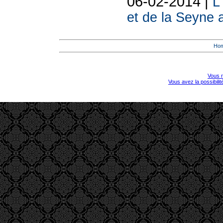
06-02-2014 |
L
et de la Seyne 
Ho
Vous r
Vous avez la possibili