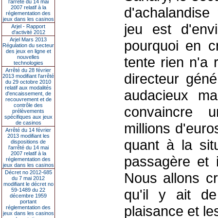
l’arrêté du 14 mai
2007 relatif à la
d'achalandise
réglementation des
jeux dans les casinos
jeu est d'env
Arjel - Rapport
d'activité 2012
Arjel Mars 2013
pourquoi en c
Régulation du secteur
des jeux en ligne et
nouvelles
tente rien n'a
technologies
Arrêté du 28 février
directeur géné
2013 modifiant l'arrêté
du 29 octobre 2010
relatif aux modalités
audacieux mai
d'encaissement, de
recouvrement et de
contrôle des
convaincre u
prélèvements
spécifiques aux jeux
de casinos
millions d'eu
Arrêté du 14 février
2013 modifiant les
quant à la sit
dispositions de
l'arrêté du 14 mai
2007 relatif à la
passagère et i
réglementation des
jeux dans les casinos
Décret no 2012-685
Nous allons cr
du 7 mai 2012
modifiant le décret no
qu'il y ait d
59-1489 du 22
décembre 1959
portant
plaisance et le
réglementation des
jeux dans les casinos