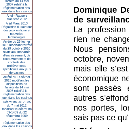
l’arrêté du 14 mai
2007 relatif à la
Dominique De
réglementation des
jeux dans les casinos
Arjel - Rapport
de surveillan
d'activité 2012
Arjel Mars 2013
La profession 
Régulation du secteur
des jeux en ligne et
nouvelles
rien ne chang
technologies
Arrêté du 28 février
2013 modifiant l'arrêté
Nous pensions
du 29 octobre 2010
relatif aux modalités
d'encaissement, de
octobre, novemb
recouvrement et de
contrôle des
mais elle s'es
prélèvements
spécifiques aux jeux
de casinos
économique ne 
Arrêté du 14 février
2013 modifiant les
dispositions de
sont passés e
l'arrêté du 14 mai
2007 relatif à la
réglementation des
autres s'effond
jeux dans les casinos
Décret no 2012-685
nos portes, lo
du 7 mai 2012
modifiant le décret no
59-1489 du 22
sais pas ce qu'o
décembre 1959
portant
réglementation des
jeux dans les casinos