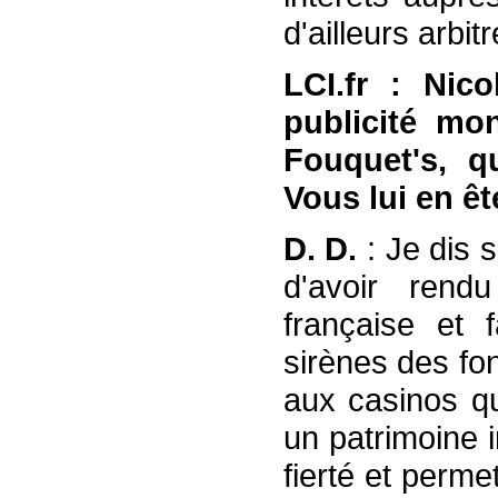
d'ailleurs arbit
LCI.fr : Nic
publicité mon
Fouquet's, q
Vous lui en ê
D. D.
: Je dis 
d'avoir ren
française et 
sirènes des fo
aux casinos qu
un patrimoine i
fierté et perm