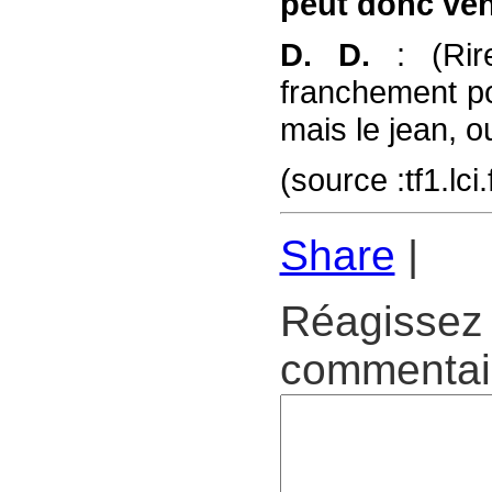
peut donc ven
D. D.
: (Rir
franchement pou
mais le jean, ou
(source :tf1.lc
Share
|
Réagissez 
commentair