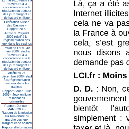
12 mai 2010 relative à
Là, ça a été a
l’ouverture à la
concurrence et à la
Internet illici
régulation du secteur
des jeux d’argent et
de hasard en ligne
cela ne va pas
Fédération Suisse
des Casinos -
Rapport 2009
la France à ouv
Arrêté du 29 juillet
2009 relatif à la
cela, s'est gr
réglementation des
jeux dans les casinos
Projet de Loi du 30
nous disons 
mars 2009 relatif à
l’ouverture à la
concurrence et à la
demande pas d'
régulation du secteur
des jeux d’argent et
de hasard en ligne
LCI.fr : Moins
Arrêté du 24
décembre 2008 relatif
à la réglementation
des jeux dans les
D. D.
: Non, ce
casinos
Rapport Bauer - Juin
2008 - Jeux en ligne
gouvernement p
et menaces
criminelles
bientôt l'au
Rapport Durieux -
MARS 2008 -
Rapport de la mission
simplement : 
sur l’ouverture du
marché des jeux
d’argent et de hasard
taxer et là, no
Rapport d'information