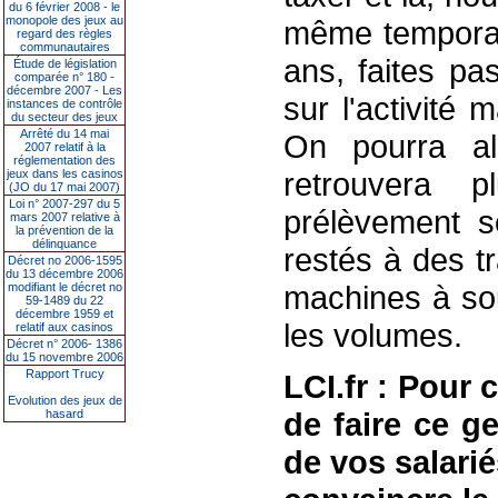
du 6 février 2008 - le
monopole des jeux au
même temporai
regard des règles
communautaires
ans, faites p
Étude de législation
comparée n° 180 -
décembre 2007 - Les
sur l'activité
instances de contrôle
du secteur des jeux
Arrêté du 14 mai
On pourra alor
2007 relatif à la
réglementation des
retrouvera 
jeux dans les casinos
(JO du 17 mai 2007)
Loi n° 2007-297 du 5
prélèvement 
mars 2007 relative à
la prévention de la
délinquance
restés à des t
Décret no 2006-1595
du 13 décembre 2006
machines à sou
modifiant le décret no
59-1489 du 22
décembre 1959 et
les volumes.
relatif aux casinos
Décret n° 2006- 1386
du 15 novembre 2006
Rapport Trucy
LCI.fr : Pour 
Evolution des jeux de
de faire ce g
hasard
de vos salarié