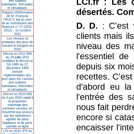
LCI.fr : Les
des stations
balnéaires, thermales
et climatiques
désertés. Com
Rapport d'information
de M. François
TRUCY, fait au nom
D. D.
: C'est v
de la commission des
finances n° 17 (2011-
2012) - 12 octobre
clients mais i
2011
Les niveaux et
pratiques des jeux de
niveau des ma
hasard et d’argent en
2010
l'essentiel de
Décret no 2011-906
du 29 juillet 2011
modifiant le décret no
depuis six moi
59-1489 du 22
décembre 1959
portant
recettes. C'est
réglementation des
jeux dans les casinos
des stations
d'abord eu la
balnéaires, thermales
et climatiques
l'entrée des 
Décret no 2010-605
du 4 juin 2010 relatif à
la proportion
nous fait perdr
maximale des
sommes versées en
moyenne aux joueurs
encore si cata
par les opérateurs
agréés de paris
hippiques et de paris
encaisser l'in
sportifs en ligne
LOI no 2010-476 du