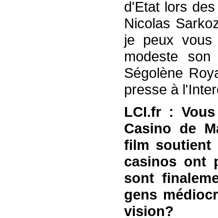
d'Etat lors de
Nicolas Sarkoz
je peux vous 
modeste son é
Ségolène Royal
presse à l'Inter
LCI.fr : Vous
Casino de Ma
film soutient
casinos ont p
sont finalem
gens médiocr
vision?