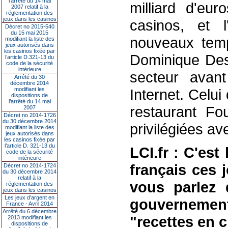
l’arrêté du 14 mai
milliard d'eur
2007 relatif à la
réglementation des
jeux dans les casinos
casinos, et 
Décret no 2015-540
du 15 mai 2015
nouveaux temp
modifiant la liste des
jeux autorisés dans
les casinos fixée par
Dominique Dess
l’article D.321-13 du
code de la sécurité
intérieure
secteur avant
Arrêté du 30
décembre 2014
modifiant les
Internet. Celui
dispositions de
l’arrêté du 14 mai
restaurant Fo
2007
Décret no 2014-1726
du 30 décembre 2014
privilégiées av
modifiant la liste des
jeux autorisés dans
les casinos fixée par
l’article D. 321-13 du
LCI.fr : C'es
code de la sécurité
intérieure
français ces 
Décret no 2014-1724
du 30 décembre 2014
relatif à la
vous parlez 
réglementation des
jeux dans les casinos
Les jeux d’argent en
gouvernement
France - Avril 2014
Arrêté du 6 décembre
"recettes en ch
2013 modifiant les
dispositions de