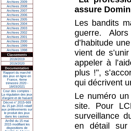
Archives 2009
Archives 2008
assure Domin
Archives 2007
Archives 2006
Archives 2005
Les bandits m
Archives 2004
Archives 2003
guerre. Alor
Archives 2002
Archives 2001
d'habitude une
Archives 2000
Archives 1999
vient de s'uni
Archives 1998
Classements
2018/2019
appeler à l'ai
2019/2020
Documentation
plus !", s'acc
Rapport du marché
des jeux en ligne en
qui décrivent 
France, 4eme
trimestre 2020 -
18/03/2021
Cour des comptes -
Le numéro un 
La régulation des jeux
d’argent et de hasard
Décret n° 2015-669
site. Pour LCI
du 15 juin 2015 relatif
aux prélèvements sur
surveillance d
le produit des jeux
dans les casinos
Arrêté du 15 mai
en détail sur
2015 modifiant les
dispositions de