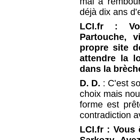
mal à rembours
déjà dix ans d'
LCI.fr : Vo
Partouche, v
propre site d
attendre la l
dans la brèch
D. D.
: C'est s
choix mais nou
forme est prê
contradiction 
LCI.fr : Vous
Sarkozy. Avez