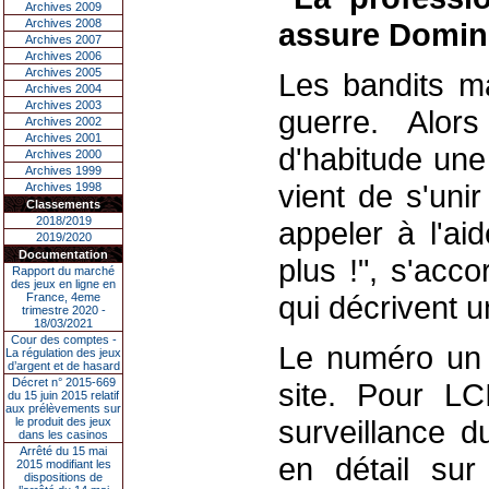
Archives 2009
Archives 2008
assure Domin
Archives 2007
Archives 2006
Archives 2005
Les bandits m
Archives 2004
Archives 2003
guerre. Alor
Archives 2002
Archives 2001
d'habitude une
Archives 2000
Archives 1999
vient de s'uni
Archives 1998
Classements
2018/2019
appeler à l'ai
2019/2020
Documentation
plus !", s'acc
Rapport du marché
des jeux en ligne en
qui décrivent 
France, 4eme
trimestre 2020 -
18/03/2021
Cour des comptes -
Le numéro un 
La régulation des jeux
d’argent et de hasard
Décret n° 2015-669
site. Pour LCI
du 15 juin 2015 relatif
aux prélèvements sur
surveillance d
le produit des jeux
dans les casinos
Arrêté du 15 mai
en détail sur
2015 modifiant les
dispositions de