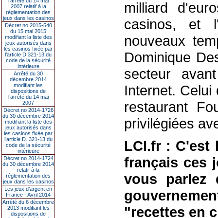
l’arrêté du 14 mai
milliard d'eur
2007 relatif à la
réglementation des
jeux dans les casinos
casinos, et 
Décret no 2015-540
du 15 mai 2015
nouveaux temp
modifiant la liste des
jeux autorisés dans
les casinos fixée par
Dominique Dess
l’article D.321-13 du
code de la sécurité
intérieure
secteur avant
Arrêté du 30
décembre 2014
modifiant les
Internet. Celui
dispositions de
l’arrêté du 14 mai
restaurant Fo
2007
Décret no 2014-1726
du 30 décembre 2014
privilégiées av
modifiant la liste des
jeux autorisés dans
les casinos fixée par
l’article D. 321-13 du
LCI.fr : C'es
code de la sécurité
intérieure
français ces 
Décret no 2014-1724
du 30 décembre 2014
relatif à la
vous parlez 
réglementation des
jeux dans les casinos
Les jeux d’argent en
gouvernement
France - Avril 2014
Arrêté du 6 décembre
"recettes en ch
2013 modifiant les
dispositions de