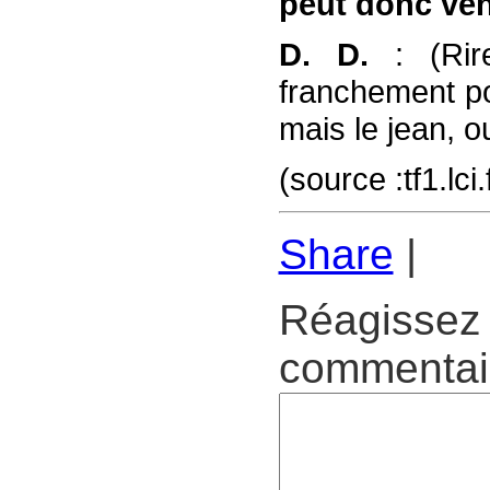
peut donc ven
D. D.
: (Rir
franchement pou
mais le jean, ou
(source :tf1.lc
Share
|
Réagissez 
commentair