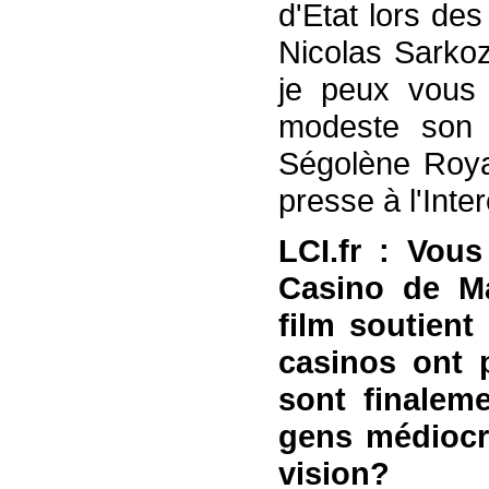
d'Etat lors de
Nicolas Sarkoz
je peux vous 
modeste son é
Ségolène Royal
presse à l'Inter
LCI.fr : Vous
Casino de Ma
film soutient
casinos ont p
sont finalem
gens médiocr
vision?