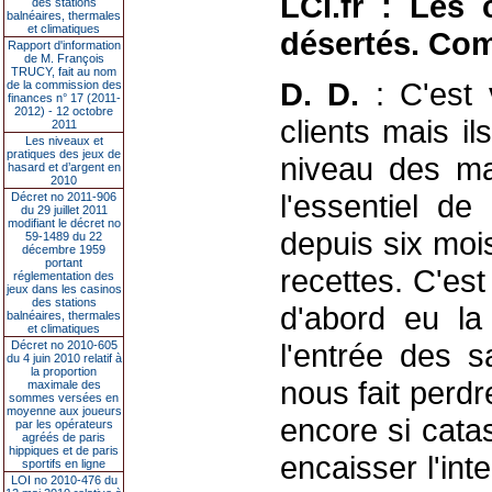
LCI.fr : Les
des stations
balnéaires, thermales
et climatiques
désertés. Com
Rapport d'information
de M. François
TRUCY, fait au nom
D. D.
: C'est v
de la commission des
finances n° 17 (2011-
2012) - 12 octobre
clients mais i
2011
Les niveaux et
pratiques des jeux de
niveau des ma
hasard et d’argent en
2010
l'essentiel de
Décret no 2011-906
du 29 juillet 2011
modifiant le décret no
depuis six moi
59-1489 du 22
décembre 1959
portant
recettes. C'est
réglementation des
jeux dans les casinos
des stations
d'abord eu la
balnéaires, thermales
et climatiques
l'entrée des 
Décret no 2010-605
du 4 juin 2010 relatif à
la proportion
nous fait perdr
maximale des
sommes versées en
moyenne aux joueurs
encore si cata
par les opérateurs
agréés de paris
hippiques et de paris
encaisser l'in
sportifs en ligne
LOI no 2010-476 du