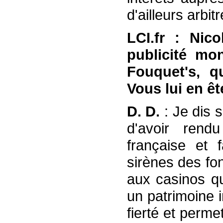
d'ailleurs arbit
LCI.fr : Nic
publicité mon
Fouquet's, q
Vous lui en ê
D. D.
: Je dis 
d'avoir ren
française et 
sirènes des fo
aux casinos qu
un patrimoine i
fierté et perm