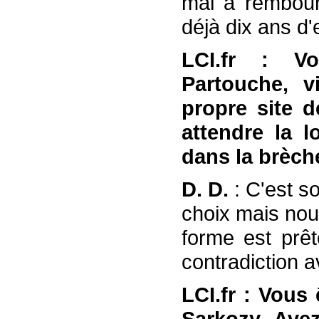
mal à rembours
déjà dix ans d'
LCI.fr : Vo
Partouche, v
propre site d
attendre la l
dans la brèch
D. D.
: C'est s
choix mais nou
forme est prê
contradiction 
LCI.fr : Vous
Sarkozy. Avez