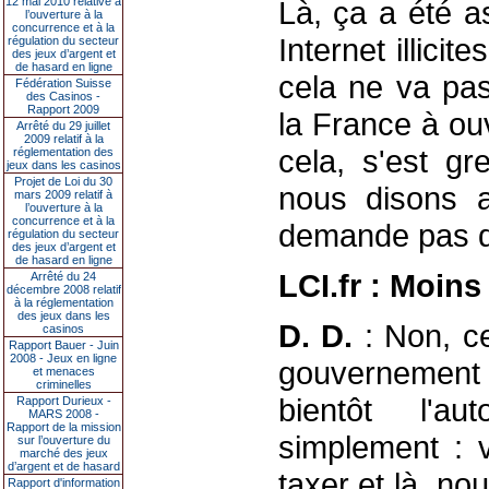
12 mai 2010 relative à
Là, ça a été a
l’ouverture à la
concurrence et à la
Internet illici
régulation du secteur
des jeux d’argent et
de hasard en ligne
cela ne va pas
Fédération Suisse
des Casinos -
Rapport 2009
la France à ouv
Arrêté du 29 juillet
2009 relatif à la
cela, s'est gr
réglementation des
jeux dans les casinos
Projet de Loi du 30
nous disons 
mars 2009 relatif à
l’ouverture à la
concurrence et à la
demande pas d'
régulation du secteur
des jeux d’argent et
de hasard en ligne
LCI.fr : Moins
Arrêté du 24
décembre 2008 relatif
à la réglementation
des jeux dans les
D. D.
: Non, ce
casinos
Rapport Bauer - Juin
2008 - Jeux en ligne
gouvernement p
et menaces
criminelles
bientôt l'au
Rapport Durieux -
MARS 2008 -
Rapport de la mission
simplement : 
sur l’ouverture du
marché des jeux
d’argent et de hasard
taxer et là, no
Rapport d'information