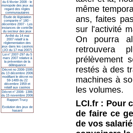
du 6 février 2008 - le
monopole des jeux au
même temporai
regard des règles
communautaires
ans, faites p
Étude de législation
comparée n° 180 -
décembre 2007 - Les
sur l'activité
instances de contrôle
du secteur des jeux
Arrêté du 14 mai
On pourra alor
2007 relatif à la
réglementation des
retrouvera 
jeux dans les casinos
(JO du 17 mai 2007)
Loi n° 2007-297 du 5
prélèvement 
mars 2007 relative à
la prévention de la
délinquance
restés à des t
Décret no 2006-1595
du 13 décembre 2006
machines à sou
modifiant le décret no
59-1489 du 22
décembre 1959 et
les volumes.
relatif aux casinos
Décret n° 2006- 1386
du 15 novembre 2006
Rapport Trucy
LCI.fr : Pour 
Evolution des jeux de
de faire ce g
hasard
de vos salarié