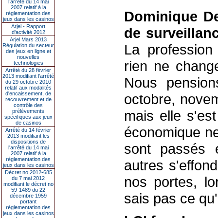
l’arrêté du 14 mai
2007 relatif à la
Dominique De
réglementation des
jeux dans les casinos
Arjel - Rapport
de surveillan
d'activité 2012
Arjel Mars 2013
La profession 
Régulation du secteur
des jeux en ligne et
nouvelles
rien ne chang
technologies
Arrêté du 28 février
2013 modifiant l'arrêté
Nous pensions
du 29 octobre 2010
relatif aux modalités
d'encaissement, de
octobre, novemb
recouvrement et de
contrôle des
mais elle s'es
prélèvements
spécifiques aux jeux
de casinos
économique ne 
Arrêté du 14 février
2013 modifiant les
dispositions de
sont passés e
l'arrêté du 14 mai
2007 relatif à la
réglementation des
autres s'effond
jeux dans les casinos
Décret no 2012-685
nos portes, lo
du 7 mai 2012
modifiant le décret no
59-1489 du 22
sais pas ce qu'o
décembre 1959
portant
réglementation des
jeux dans les casinos