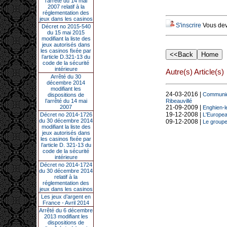
l’arrêté du 14 mai
2007 relatif à la
réglementation des
jeux dans les casinos
S'inscrire
Vous deve
Décret no 2015-540
du 15 mai 2015
modifiant la liste des
jeux autorisés dans
les casinos fixée par
l’article D.321-13 du
code de la sécurité
intérieure
Autre(s) Article(s)
Arrêté du 30
décembre 2014
modifiant les
24-03-2016 |
Communiqu
dispositions de
l’arrêté du 14 mai
Ribeauvillé
2007
21-09-2009 |
Enghien-l
19-12-2008 |
Décret no 2014-1726
L'Europea
du 30 décembre 2014
09-12-2008 |
Le groupe
modifiant la liste des
jeux autorisés dans
les casinos fixée par
l’article D. 321-13 du
code de la sécurité
intérieure
Décret no 2014-1724
du 30 décembre 2014
relatif à la
réglementation des
jeux dans les casinos
Les jeux d’argent en
France - Avril 2014
Arrêté du 6 décembre
2013 modifiant les
dispositions de