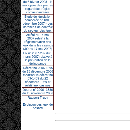
du 6 février 2008 - le
monopole des jeux au
regard des règles
communautaires
Étude de législation
comparée n° 180 -
décembre 2007 - Les
instances de contrôle
du secteur des jeux
Arrêté du 14 mai
2007 relatif à la
réglementation des
jeux dans les casinos
(JO du 17 mai 2007)
Loi n° 2007-297 du 5
mars 2007 relative à
la prévention de la
délinquance
Décret no 2006-1595
du 13 décembre 2006
modifiant le décret no
59-1489 du 22
décembre 1959 et
relatif aux casinos
Décret n° 2006- 1386
du 15 novembre 2006
Rapport Trucy
Evolution des jeux de
hasard