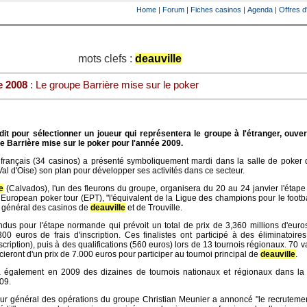
Home
|
Forum
|
Fiches casinos
|
Agenda
|
Offres d
mots clefs :
deauville
e 2008
: Le groupe Barrière mise sur le poker
dit pour sélectionner un joueur qui représentera le groupe à l'étranger, ouver
upe Barrière mise sur le poker pour l'année 2009.
 français (34 casinos) a présenté symboliquement mardi dans la salle de poker 
al d'Oise) son plan pour développer ses activités dans ce secteur.
e
(Calvados), l'un des fleurons du groupe, organisera du 20 au 24 janvier l'étape
European poker tour (EPT), "l'équivalent de la Ligue des champions pour le footba
r général des casinos de
deauville
et de Trouville.
ndus pour l'étape normande qui prévoit un total de prix de 3,360 millions d'euro
0 euros de frais d'inscription. Ces finalistes ont participé à des éliminatoir
scription), puis à des qualifications (560 euros) lors de 13 tournois régionaux. 70 
cieront d'un prix de 7.000 euros pour participer au tournoi principal de
deauville
.
 également en 2009 des dizaines de tournois nationaux et régionaux dans la
09.
cteur général des opérations du groupe Christian Meunier a annoncé "le recruteme