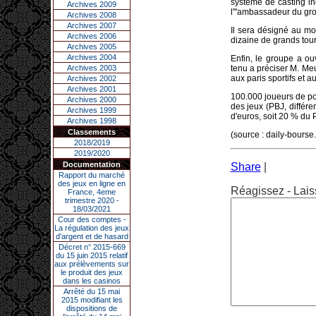
système de casting in
Archives 2009
l'"ambassadeur du gro
Archives 2008
Archives 2007
Il sera désigné au mo
Archives 2006
dizaine de grands tou
Archives 2005
Archives 2004
Enfin, le groupe a ou
Archives 2003
tenu a préciser M. Meu
aux paris sportifs et a
Archives 2002
Archives 2001
100.000 joueurs de pok
Archives 2000
des jeux (PBJ, différe
Archives 1999
d'euros, soit 20 % du 
Archives 1998
Classements
(source : daily-bourse.
2018/2019
2019/2020
Documentation
Share
|
Rapport du marché
des jeux en ligne en
Réagissez - Lais
France, 4eme
trimestre 2020 -
18/03/2021
Cour des comptes -
La régulation des jeux
d’argent et de hasard
Décret n° 2015-669
du 15 juin 2015 relatif
aux prélèvements sur
le produit des jeux
dans les casinos
Arrêté du 15 mai
2015 modifiant les
dispositions de