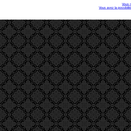
Vous r
Vous avez la possibili