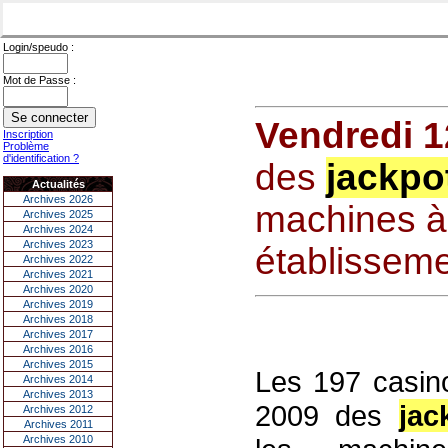
Login/speudo :
Mot de Passe :
Vendredi 
Inscription
Problème
d'identification ?
des
jackpo
Actualités
Archives 2026
machines à
Archives 2025
Archives 2024
Archives 2023
établissem
Archives 2022
Archives 2021
Archives 2020
Archives 2019
Archives 2018
Archives 2017
Archives 2016
Archives 2015
Les 197 casino
Archives 2014
Archives 2013
2009 des
jac
Archives 2012
Archives 2011
Archives 2010