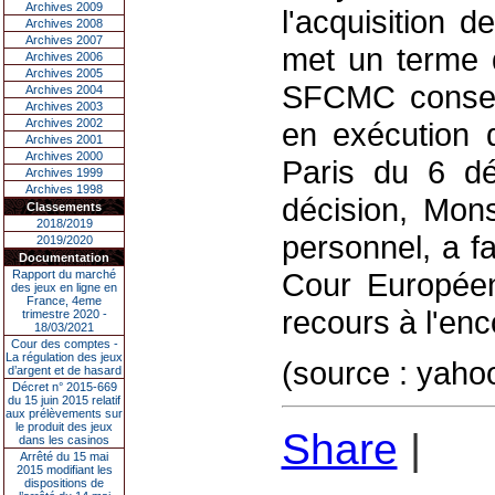
Archives 2009
l'acquisition d
Archives 2008
Archives 2007
met un terme dé
Archives 2006
Archives 2005
SFCMC conserv
Archives 2004
Archives 2003
Archives 2002
en exécution d
Archives 2001
Archives 2000
Paris du 6 dé
Archives 1999
Archives 1998
décision, Mons
Classements
2018/2019
personnel, a fa
2019/2020
Documentation
Cour Européen
Rapport du marché
des jeux en ligne en
France, 4eme
recours à l'enc
trimestre 2020 -
18/03/2021
Cour des comptes -
La régulation des jeux
(source : yaho
d’argent et de hasard
Décret n° 2015-669
du 15 juin 2015 relatif
aux prélèvements sur
le produit des jeux
Share
|
dans les casinos
Arrêté du 15 mai
2015 modifiant les
dispositions de