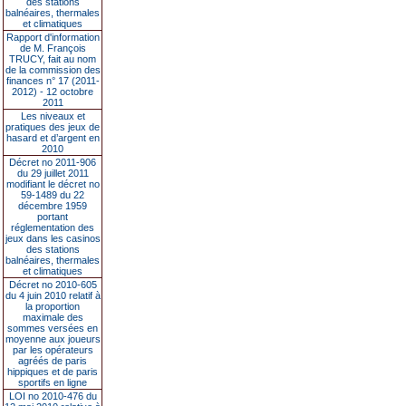
des stations
balnéaires, thermales
et climatiques
Rapport d'information
de M. François
TRUCY, fait au nom
de la commission des
finances n° 17 (2011-
2012) - 12 octobre
2011
Les niveaux et
pratiques des jeux de
hasard et d’argent en
2010
Décret no 2011-906
du 29 juillet 2011
modifiant le décret no
59-1489 du 22
décembre 1959
portant
réglementation des
jeux dans les casinos
des stations
balnéaires, thermales
et climatiques
Décret no 2010-605
du 4 juin 2010 relatif à
la proportion
maximale des
sommes versées en
moyenne aux joueurs
par les opérateurs
agréés de paris
hippiques et de paris
sportifs en ligne
LOI no 2010-476 du