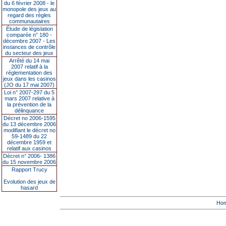
du 6 février 2008 - le
monopole des jeux au
regard des règles
communautaires
Étude de législation
comparée n° 180 -
décembre 2007 - Les
instances de contrôle
du secteur des jeux
Arrêté du 14 mai
2007 relatif à la
réglementation des
jeux dans les casinos
(JO du 17 mai 2007)
Loi n° 2007-297 du 5
mars 2007 relative à
la prévention de la
délinquance
Décret no 2006-1595
du 13 décembre 2006
modifiant le décret no
59-1489 du 22
décembre 1959 et
relatif aux casinos
Décret n° 2006- 1386
du 15 novembre 2006
Rapport Trucy
Evolution des jeux de
hasard
Ho