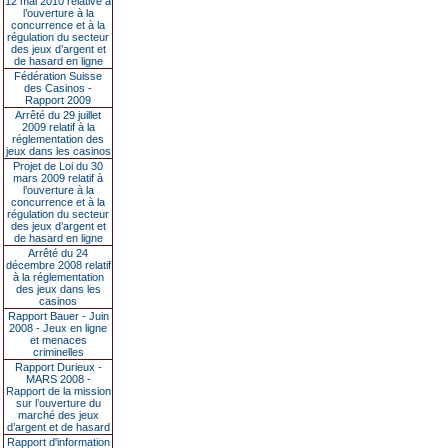
12 mai 2010 relative à
l’ouverture à la
concurrence et à la
régulation du secteur
des jeux d’argent et
de hasard en ligne
Fédération Suisse
des Casinos -
Rapport 2009
Arrêté du 29 juillet
2009 relatif à la
réglementation des
jeux dans les casinos
Projet de Loi du 30
mars 2009 relatif à
l’ouverture à la
concurrence et à la
régulation du secteur
des jeux d’argent et
de hasard en ligne
Arrêté du 24
décembre 2008 relatif
à la réglementation
des jeux dans les
casinos
Rapport Bauer - Juin
2008 - Jeux en ligne
et menaces
criminelles
Rapport Durieux -
MARS 2008 -
Rapport de la mission
sur l’ouverture du
marché des jeux
d’argent et de hasard
Rapport d'information