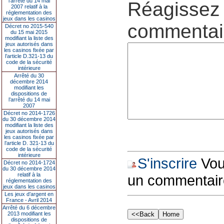
l’arrêté du 14 mai
Réagissez 
2007 relatif à la
réglementation des
jeux dans les casinos
commentair
Décret no 2015-540
du 15 mai 2015
modifiant la liste des
jeux autorisés dans
les casinos fixée par
l’article D.321-13 du
code de la sécurité
intérieure
Arrêté du 30
décembre 2014
modifiant les
dispositions de
l’arrêté du 14 mai
2007
Décret no 2014-1726
du 30 décembre 2014
modifiant la liste des
jeux autorisés dans
les casinos fixée par
l’article D. 321-13 du
code de la sécurité
intérieure
S'inscrire
Vous
Décret no 2014-1724
du 30 décembre 2014
relatif à la
un commentair
réglementation des
jeux dans les casinos
Les jeux d’argent en
France - Avril 2014
Arrêté du 6 décembre
2013 modifiant les
dispositions de