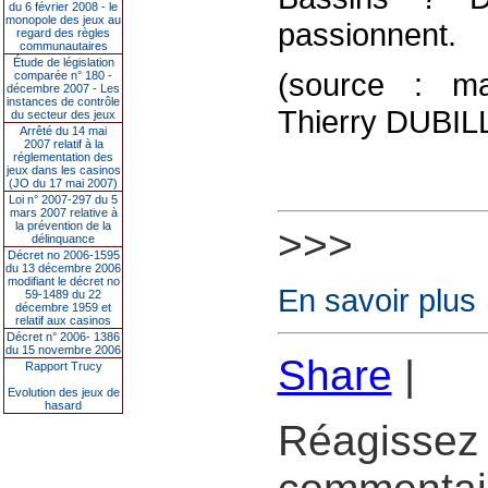
du 6 février 2008 - le
monopole des jeux au
passionnent.
regard des règles
communautaires
Étude de législation
(source : ma
comparée n° 180 -
décembre 2007 - Les
instances de contrôle
Thierry DUBIL
du secteur des jeux
Arrêté du 14 mai
2007 relatif à la
réglementation des
jeux dans les casinos
(JO du 17 mai 2007)
Loi n° 2007-297 du 5
mars 2007 relative à
la prévention de la
>>>
délinquance
Décret no 2006-1595
du 13 décembre 2006
modifiant le décret no
En savoir plus
59-1489 du 22
décembre 1959 et
relatif aux casinos
Décret n° 2006- 1386
du 15 novembre 2006
Share
|
Rapport Trucy
Evolution des jeux de
hasard
Réagissez 