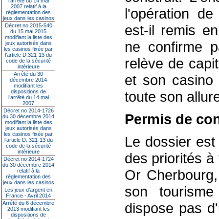
l’arrêté du 14 mai
2007 relatif à la
l'opération de
réglementation des
jeux dans les casinos
est-il remis 
Décret no 2015-540
du 15 mai 2015
modifiant la liste des
ne confirme pa
jeux autorisés dans
les casinos fixée par
l’article D.321-13 du
relève de capit
code de la sécurité
intérieure
Arrêté du 30
et son casino
décembre 2014
modifiant les
dispositions de
toute son allur
l’arrêté du 14 mai
2007
Décret no 2014-1726
Permis de con
du 30 décembre 2014
modifiant la liste des
jeux autorisés dans
les casinos fixée par
Le dossier est
l’article D. 321-13 du
code de la sécurité
intérieure
des priorités 
Décret no 2014-1724
du 30 décembre 2014
Or Cherbourg,
relatif à la
réglementation des
jeux dans les casinos
son tourisme
Les jeux d’argent en
France - Avril 2014
Arrêté du 6 décembre
dispose pas d'
2013 modifiant les
dispositions de