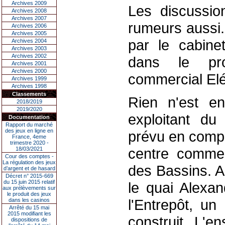
Archives 2009
Les discussio
Archives 2008
Archives 2007
rumeurs aussi.
Archives 2006
Archives 2005
par le cabinet
Archives 2004
Archives 2003
Archives 2002
dans le pro
Archives 2001
Archives 2000
commercial Eléi
Archives 1999
Archives 1998
Classements
Rien n'est e
2018/2019
2019/2020
exploitant du 
Documentation
Rapport du marché
des jeux en ligne en
prévu en compl
France, 4eme
trimestre 2020 -
centre commerc
18/03/2021
Cour des comptes -
La régulation des jeux
des Bassins. A
d’argent et de hasard
Décret n° 2015-669
du 15 juin 2015 relatif
le quai Alexan
aux prélèvements sur
le produit des jeux
l'Entrepôt, un
dans les casinos
Arrêté du 15 mai
2015 modifiant les
construit. L'e
dispositions de