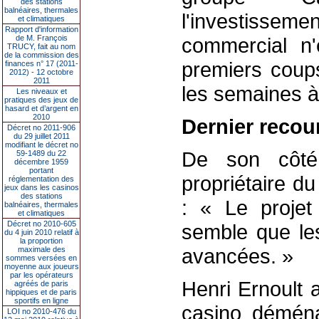
des stations
balnéaires, thermales
l'investisseme
et climatiques
Rapport d'information
de M. François
commercial n'
TRUCY, fait au nom
de la commission des
premiers coup
finances n° 17 (2011-
2012) - 12 octobre
2011
les semaines à 
Les niveaux et
pratiques des jeux de
hasard et d’argent en
2010
Dernier recou
Décret no 2011-906
du 29 juillet 2011
modifiant le décret no
De son côté
59-1489 du 22
décembre 1959
portant
propriétaire d
réglementation des
jeux dans les casinos
des stations
: « Le projet 
balnéaires, thermales
et climatiques
Décret no 2010-605
semble que les
du 4 juin 2010 relatif à
la proportion
avancées. »
maximale des
sommes versées en
moyenne aux joueurs
par les opérateurs
Henri Ernoult a
agréés de paris
hippiques et de paris
sportifs en ligne
casino démén
LOI no 2010-476 du