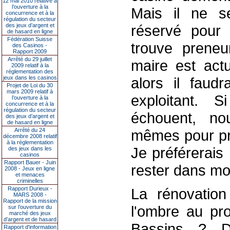
12 mai 2010 relative à
l’ouverture à la
Mais il ne se
concurrence et à la
régulation du secteur
des jeux d’argent et
réservé pour 
de hasard en ligne
Fédération Suisse
trouve preneur
des Casinos -
Rapport 2009
Arrêté du 29 juillet
maire est actu
2009 relatif à la
réglementation des
jeux dans les casinos
alors il faud
Projet de Loi du 30
mars 2009 relatif à
exploitant. 
l’ouverture à la
concurrence et à la
régulation du secteur
échouent, no
des jeux d’argent et
de hasard en ligne
Arrêté du 24
mêmes pour pre
décembre 2008 relatif
à la réglementation
Je préférerais
des jeux dans les
casinos
Rapport Bauer - Juin
rester dans mo
2008 - Jeux en ligne
et menaces
criminelles
Rapport Durieux -
La rénovation 
MARS 2008 -
Rapport de la mission
l'ombre au pro
sur l’ouverture du
marché des jeux
d’argent et de hasard
Bassins ? Da
Rapport d'information