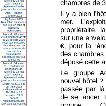
chambres de 3 
l’arrêté du 14 mai
2007 relatif à la
réglementation des
jeux dans les casinos
Il y a bien l'h
Arjel - Rapport
d'activité 2012
Arjel Mars 2013
mer. L'explo
Régulation du secteur
des jeux en ligne et
propriétaire, 
nouvelles
technologies
Arrêté du 28 février
sur une envelo
2013 modifiant l'arrêté
du 29 octobre 2010
relatif aux modalités
€, pour la rén
d'encaissement, de
recouvrement et de
contrôle des
des chambres. 
prélèvements
spécifiques aux jeux
déposé cette a
de casinos
Arrêté du 14 février
2013 modifiant les
dispositions de
Le groupe Acc
l'arrêté du 14 mai
2007 relatif à la
réglementation des
nouvel hôtel ? 
jeux dans les casinos
Décret no 2012-685
passée par là
du 7 mai 2012
modifiant le décret no
59-1489 du 22
de se lancer. 
décembre 1959
portant
réglementation des
groupe Ca
jeux dans les casinos