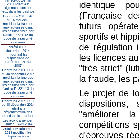
l’arrêté du 14 mai
identique po
2007 relatif à la
réglementation des
jeux dans les casinos
(Française d
Décret no 2015-540
du 15 mai 2015
futurs opérat
modifiant la liste des
jeux autorisés dans
les casinos fixée par
sportifs et hip
l’article D.321-13 du
code de la sécurité
intérieure
de régulation 
Arrêté du 30
décembre 2014
modifiant les
les licences a
dispositions de
l’arrêté du 14 mai
"très strict" (l
2007
Décret no 2014-1726
du 30 décembre 2014
la fraude, les p
modifiant la liste des
jeux autorisés dans
les casinos fixée par
l’article D. 321-13 du
Le projet de l
code de la sécurité
intérieure
dispositions,
Décret no 2014-1724
du 30 décembre 2014
relatif à la
"améliorer l
réglementation des
jeux dans les casinos
Les jeux d’argent en
compétitions sp
France - Avril 2014
Arrêté du 6 décembre
d'épreuves rée
2013 modifiant les
dispositions de