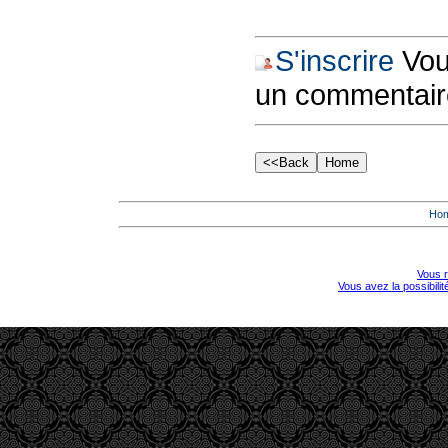
S'inscrire
Vous
un commentair
Ho
Vous r
Vous avez la possibili