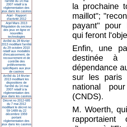
l’arrêté du 14 mai
la prochaine 
2007 relatif à la
réglementation des
jeux dans les casinos
maillot"; "reco
Arjel - Rapport
d'activité 2012
payant" pour 
Arjel Mars 2013
Régulation du secteur
des jeux en ligne et
qui feront l'obj
nouvelles
technologies
Arrêté du 28 février
2013 modifiant l'arrêté
Enfin, une pa
du 29 octobre 2010
relatif aux modalités
d'encaissement, de
destinée à 
recouvrement et de
contrôle des
dépendance au
prélèvements
spécifiques aux jeux
de casinos
sur les paris 
Arrêté du 14 février
2013 modifiant les
dispositions de
national pou
l'arrêté du 14 mai
2007 relatif à la
réglementation des
(CNDS).
jeux dans les casinos
Décret no 2012-685
du 7 mai 2012
M. Woerth, qui
modifiant le décret no
59-1489 du 22
décembre 1959
rapportaient
portant
réglementation des
jeux dans les casinos