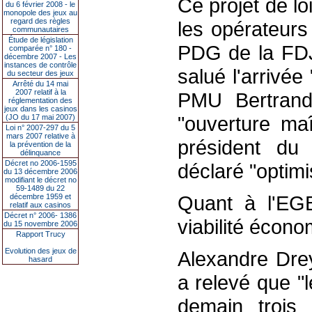
Ce projet de lo
du 6 février 2008 - le
monopole des jeux au
regard des règles
les opérateurs
communautaires
Étude de législation
PDG de la FDJ
comparée n° 180 -
décembre 2007 - Les
instances de contrôle
salué l'arrivée
du secteur des jeux
Arrêté du 14 mai
2007 relatif à la
PMU Bertrand 
réglementation des
jeux dans les casinos
"ouverture maî
(JO du 17 mai 2007)
Loi n° 2007-297 du 5
mars 2007 relative à
président du 
la prévention de la
délinquance
Décret no 2006-1595
déclaré "optimi
du 13 décembre 2006
modifiant le décret no
59-1489 du 22
Quant à l'EGBA
décembre 1959 et
relatif aux casinos
Décret n° 2006- 1386
viabilité écono
du 15 novembre 2006
Rapport Trucy
Evolution des jeux de
Alexandre Drey
hasard
a relevé que "
demain trois 