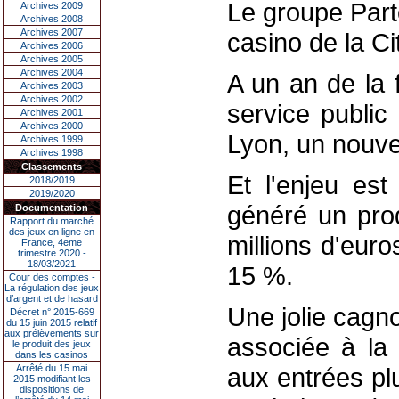
Le groupe Parto
Archives 2009
Archives 2008
Archives 2007
casino de la Ci
Archives 2006
Archives 2005
Archives 2004
A un an de la 
Archives 2003
Archives 2002
service public 
Archives 2001
Archives 2000
Lyon, un nouvel
Archives 1999
Archives 1998
Classements
Et l'enjeu est
2018/2019
2019/2020
généré un prod
Documentation
Rapport du marché
des jeux en ligne en
millions d'euro
France, 4eme
trimestre 2020 -
18/03/2021
15 %.
Cour des comptes -
La régulation des jeux
d’argent et de hasard
Une jolie cagn
Décret n° 2015-669
du 15 juin 2015 relatif
aux prélèvements sur
associée à la 
le produit des jeux
dans les casinos
Arrêté du 15 mai
aux entrées pl
2015 modifiant les
dispositions de