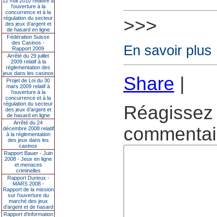
12 mai 2010 relative à
l’ouverture à la
concurrence et à la
régulation du secteur
>>>
des jeux d’argent et
de hasard en ligne
Fédération Suisse
des Casinos -
En savoir plus
Rapport 2009
Arrêté du 29 juillet
2009 relatif à la
réglementation des
jeux dans les casinos
Share
|
Projet de Loi du 30
mars 2009 relatif à
l’ouverture à la
concurrence et à la
régulation du secteur
Réagissez 
des jeux d’argent et
de hasard en ligne
Arrêté du 24
commentair
décembre 2008 relatif
à la réglementation
des jeux dans les
casinos
Rapport Bauer - Juin
2008 - Jeux en ligne
et menaces
criminelles
Rapport Durieux -
MARS 2008 -
Rapport de la mission
sur l’ouverture du
marché des jeux
d’argent et de hasard
Rapport d'information