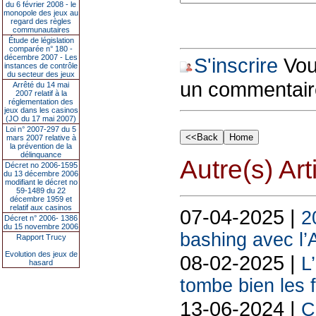
du 6 février 2008 - le
monopole des jeux au
regard des règles
communautaires
Étude de législation
comparée n° 180 -
décembre 2007 - Les
S'inscrire
Vous
instances de contrôle
du secteur des jeux
un commentair
Arrêté du 14 mai
2007 relatif à la
réglementation des
jeux dans les casinos
(JO du 17 mai 2007)
Loi n° 2007-297 du 5
mars 2007 relative à
la prévention de la
délinquance
Autre(s) Art
Décret no 2006-1595
du 13 décembre 2006
modifiant le décret no
59-1489 du 22
décembre 1959 et
relatif aux casinos
07-04-2025 |
2
Décret n° 2006- 1386
du 15 novembre 2006
bashing avec l’
Rapport Trucy
Evolution des jeux de
08-02-2025 |
L
hasard
tombe bien les f
13-06-2024 |
C