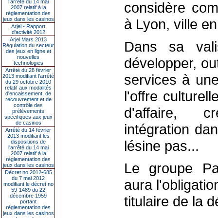
l’arrêté du 14 mai
considère com
2007 relatif à la
réglementation des
jeux dans les casinos
à Lyon, ville 
Arjel - Rapport
d'activité 2012
Arjel Mars 2013
Dans sa vali
Régulation du secteur
des jeux en ligne et
nouvelles
développer, ou
technologies
Arrêté du 28 février
services à une 
2013 modifiant l'arrêté
du 29 octobre 2010
relatif aux modalités
l'offre culture
d'encaissement, de
recouvrement et de
contrôle des
d'affaire, c
prélèvements
spécifiques aux jeux
de casinos
intégration dan
Arrêté du 14 février
2013 modifiant les
lésine pas...
dispositions de
l'arrêté du 14 mai
2007 relatif à la
réglementation des
Le groupe Par
jeux dans les casinos
Décret no 2012-685
du 7 mai 2012
aura l'obligati
modifiant le décret no
59-1489 du 22
décembre 1959
titulaire de la 
portant
réglementation des
jeux dans les casinos