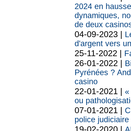
2024 en hausse 
dynamiques, nou
de deux casino
04-09-2023 |
L
d'argent vers un
25-11-2022 |
F
26-01-2022 |
B
Pyrénées ? Ando
casino
22-01-2021 |
«
ou pathologisat
07-01-2021 |
C
police judiciaire
19-02-2020 |
A