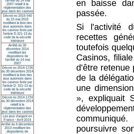
en baisse dan
l’arrêté du 14 mai
2007 relatif à la
réglementation des
passée.
jeux dans les casinos
Décret no 2015-540
du 15 mai 2015
modifiant la liste des
Si l'activité
jeux autorisés dans
les casinos fixée par
l’article D.321-13 du
recettes géné
code de la sécurité
intérieure
toutefois quel
Arrêté du 30
décembre 2014
modifiant les
Casinos, filial
dispositions de
l’arrêté du 14 mai
2007
d'être retenue
Décret no 2014-1726
du 30 décembre 2014
de la délégati
modifiant la liste des
jeux autorisés dans
les casinos fixée par
une dimension
l’article D. 321-13 du
code de la sécurité
intérieure
», expliquait 
Décret no 2014-1724
du 30 décembre 2014
relatif à la
développeme
réglementation des
jeux dans les casinos
communiqué.
Les jeux d’argent en
France - Avril 2014
Arrêté du 6 décembre
poursuivre son
2013 modifiant les
dispositions de