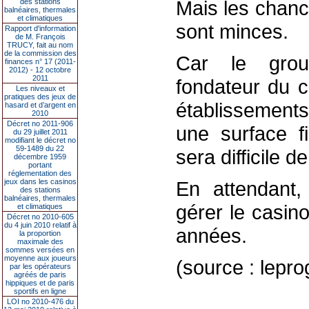
Mais les chanc
des stations
balnéaires, thermales
et climatiques
sont minces.
Rapport d'information
de M. François
TRUCY, fait au nom
de la commission des
Car le grou
finances n° 17 (2011-
2012) - 12 octobre
2011
fondateur du c
Les niveaux et
pratiques des jeux de
établissements
hasard et d’argent en
2010
Décret no 2011-906
une surface fi
du 29 juillet 2011
modifiant le décret no
59-1489 du 22
sera difficile de
décembre 1959
portant
réglementation des
jeux dans les casinos
En attendant,
des stations
balnéaires, thermales
gérer le casin
et climatiques
Décret no 2010-605
du 4 juin 2010 relatif à
années.
la proportion
maximale des
sommes versées en
moyenne aux joueurs
(source : lepro
par les opérateurs
agréés de paris
hippiques et de paris
sportifs en ligne
LOI no 2010-476 du