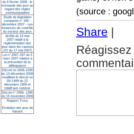
du 6 février 2008 - le
monopole des jeux au
(source : goog
regard des règles
communautaires
Étude de législation
comparée n° 180 -
décembre 2007 - Les
Share
|
instances de contrôle
du secteur des jeux
Arrêté du 14 mai
2007 relatif à la
réglementation des
Réagissez 
jeux dans les casinos
(JO du 17 mai 2007)
Loi n° 2007-297 du 5
mars 2007 relative à
commentair
la prévention de la
délinquance
Décret no 2006-1595
du 13 décembre 2006
modifiant le décret no
59-1489 du 22
décembre 1959 et
relatif aux casinos
Décret n° 2006- 1386
du 15 novembre 2006
Rapport Trucy
Evolution des jeux de
hasard