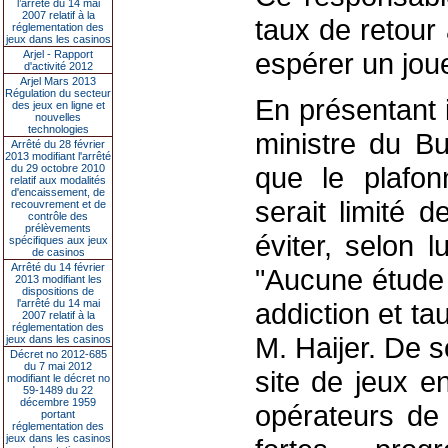
l’arrêté du 14 mai
2007 relatif à la
taux de retour 
réglementation des
jeux dans les casinos
espérer un jou
Arjel - Rapport
d'activité 2012
Arjel Mars 2013
Régulation du secteur
En présentant i
des jeux en ligne et
nouvelles
technologies
ministre du B
Arrêté du 28 février
2013 modifiant l'arrêté
que le plafo
du 29 octobre 2010
relatif aux modalités
d'encaissement, de
serait limité
recouvrement et de
contrôle des
prélèvements
éviter, selon l
spécifiques aux jeux
de casinos
Arrêté du 14 février
"Aucune étude n
2013 modifiant les
dispositions de
l'arrêté du 14 mai
addiction et ta
2007 relatif à la
réglementation des
M. Haijer. De 
jeux dans les casinos
Décret no 2012-685
du 7 mai 2012
site de jeux e
modifiant le décret no
59-1489 du 22
décembre 1959
opérateurs de 
portant
réglementation des
jeux dans les casinos