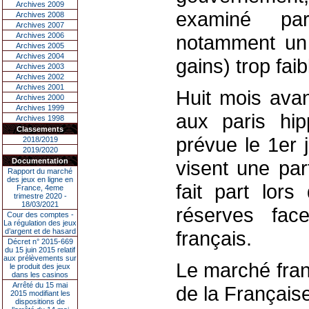
Archives 2009
examiné pa
Archives 2008
Archives 2007
Archives 2006
notamment un 
Archives 2005
Archives 2004
gains) trop faib
Archives 2003
Archives 2002
Archives 2001
Huit mois avan
Archives 2000
Archives 1999
aux paris hipp
Archives 1998
Classements
prévue le 1er 
2018/2019
2019/2020
Documentation
visent une par
Rapport du marché
des jeux en ligne en
fait part lors
France, 4eme
trimestre 2020 -
18/03/2021
réserves fac
Cour des comptes -
La régulation des jeux
d’argent et de hasard
français.
Décret n° 2015-669
du 15 juin 2015 relatif
aux prélèvements sur
Le marché fran
le produit des jeux
dans les casinos
Arrêté du 15 mai
de la Français
2015 modifiant les
dispositions de