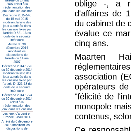
l’arrêté du 14 mai
oblige -, a 
2007 relatif à la
réglementation des
d'affaires de 
jeux dans les casinos
Décret no 2015-540
du 15 mai 2015
du cabinet de c
modifiant la liste des
jeux autorisés dans
les casinos fixée par
évalue ce marc
l’article D.321-13 du
code de la sécurité
intérieure
cinq ans.
Arrêté du 30
décembre 2014
modifiant les
Maarten Hai
dispositions de
l’arrêté du 14 mai
2007
réglementaires
Décret no 2014-1726
du 30 décembre 2014
modifiant la liste des
association (E
jeux autorisés dans
les casinos fixée par
opérateurs de 
l’article D. 321-13 du
code de la sécurité
intérieure
"félicité de l'
Décret no 2014-1724
du 30 décembre 2014
relatif à la
monopole mais 
réglementation des
jeux dans les casinos
contenus, selon 
Les jeux d’argent en
France - Avril 2014
Arrêté du 6 décembre
2013 modifiant les
Ce responsabl
dispositions de