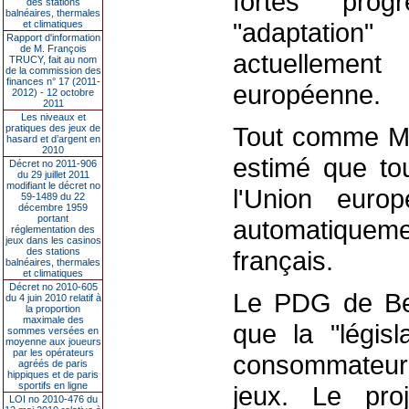
fortes pro
des stations
balnéaires, thermales
"adaptation"
et climatiques
Rapport d'information
de M. François
actuellemen
TRUCY, fait au nom
de la commission des
finances n° 17 (2011-
européenne.
2012) - 12 octobre
2011
Les niveaux et
Tout comme M. 
pratiques des jeux de
hasard et d’argent en
2010
estimé que tou
Décret no 2011-906
du 29 juillet 2011
modifiant le décret no
l'Union europ
59-1489 du 22
décembre 1959
portant
automatiqueme
réglementation des
jeux dans les casinos
des stations
français.
balnéaires, thermales
et climatiques
Décret no 2010-605
Le PDG de Bet
du 4 juin 2010 relatif à
la proportion
maximale des
que la "légis
sommes versées en
moyenne aux joueurs
par les opérateurs
consommateurs 
agréés de paris
hippiques et de paris
sportifs en ligne
jeux. Le proj
LOI no 2010-476 du