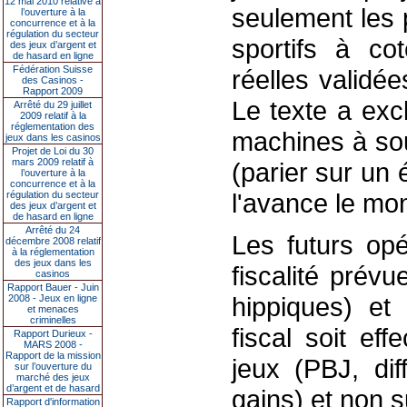
12 mai 2010 relative à
seulement les 
l’ouverture à la
concurrence et à la
régulation du secteur
sportifs à co
des jeux d’argent et
de hasard en ligne
Fédération Suisse
réelles validée
des Casinos -
Rapport 2009
Le texte a exc
Arrêté du 29 juillet
2009 relatif à la
réglementation des
machines à sou
jeux dans les casinos
Projet de Loi du 30
mars 2009 relatif à
(parier sur un
l’ouverture à la
concurrence et à la
l'avance le mon
régulation du secteur
des jeux d’argent et
de hasard en ligne
Arrêté du 24
Les futurs op
décembre 2008 relatif
à la réglementation
des jeux dans les
fiscalité prévu
casinos
Rapport Bauer - Juin
hippiques) et
2008 - Jeux en ligne
et menaces
criminelles
fiscal soit ef
Rapport Durieux -
MARS 2008 -
Rapport de la mission
jeux (PBJ, dif
sur l’ouverture du
marché des jeux
d’argent et de hasard
gains) et non su
Rapport d'information