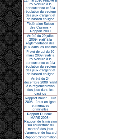
12 mai 2010 relative à
l’ouverture à la
concurrence et à la
régulation du secteur
des jeux d’argent et
de hasard en ligne
Fédération Suisse
des Casinos -
Rapport 2009
Arrêté du 29 juillet
2009 relatif à la
réglementation des
jeux dans les casinos
Projet de Loi du 30
mars 2009 relatif à
l’ouverture à la
concurrence et à la
régulation du secteur
des jeux d’argent et
de hasard en ligne
Arrêté du 24
décembre 2008 relatif
à la réglementation
des jeux dans les
casinos
Rapport Bauer - Juin
2008 - Jeux en ligne
et menaces
criminelles
Rapport Durieux -
MARS 2008 -
Rapport de la mission
sur l’ouverture du
marché des jeux
d’argent et de hasard
Rapport d'information