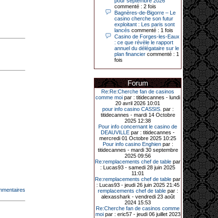
pour septembre 2026
commenté : 2 fois
Bagnères-de-Bigorre – Le
casino cherche son futur
exploitant : Les paris sont
31-03-2026|
lancés
commenté : 1 fois
Casino de Forges-les-Eaux
Série de jackpots au casino JOA de
: ce que révèle le rapport
Gujan-Mestras : ce mois de mars a
annuel du délégataire sur le
été fructueux pour quelques
plan financier
commenté : 1
joueurs. D’abord avec 44 207 euros
fois
remportés le dimanche 22 mars sur
une machine à sous pour une mise
initiale de 5,28 €. Puis quelques
jours plus tard, le vendredi 27 mars,
Forum
un joueur a décroché 12 086 euros
Re:Re:Cherche fan de casinos
sur une autre machine à sous.
comme moi
par : titidecannes - lundi
20 avril 2026 10:01
Enfin, troisième et dernier jackpot,
pour info casino CASSIS.
par :
record cette fois-ci, le samedi 28
titidecannes - mardi 14 Octobre
mars dernier. Quelque 111 322
2025 12:38
euros ont été remportés sur la table
Pour info concernant le casino de
d’Ultimate Texas Hold’em Poker,
DEAUVILLE
par : titidecannes -
grâce à une mise de 5 euros sur la
mercredi 01 Octobre 2025 10:25
case bonus et une quinte flush
Pour info casino Enghien
par :
royale. Ces gains ont été annoncés
titidecannes - mardi 30 septembre
dans un communiqué diffusé par le
2025 09:56
casino ce lundi 30 mars en soirée.
Re:remplacements chef de table
par
: Lucas93 - samedi 28 juin 2025
11:01
Re:remplacements chef de table
par
11-01-2026|
: Lucas93 - jeudi 26 juin 2025 21:45
mmentaires
remplacements chef de table
par :
Dimanche 11 janvier, en soirée, une
alexasshark - vendredi 23 août
cliente retraitée de 78 ans, habitant
2024 15:53
Trémuson, a eu l’énorme surprise
Re:Cherche fan de casinos comme
de décrocher un méga jackpot.
moi
par : eric57 - jeudi 06 juillet 2023