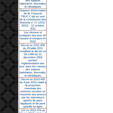
des stations
balnéaires, thermales
et climatiques
Rapport d'information
de M. François
TRUCY, fait au nom
de la commission des
finances n° 17 (2011-
2012) - 12 octobre
2011
Les niveaux et
pratiques des jeux de
hasard et d’argent en
2010
Décret no 2011-906
du 29 juillet 2011
modifiant le décret no
59-1489 du 22
décembre 1959
portant
réglementation des
jeux dans les casinos
des stations
balnéaires, thermales
et climatiques
Décret no 2010-605
du 4 juin 2010 relatif à
la proportion
maximale des
sommes versées en
moyenne aux joueurs
par les opérateurs
agréés de paris
hippiques et de paris
sportifs en ligne
LOI no 2010-476 du