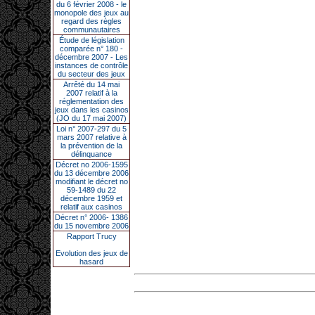
du 6 février 2008 - le
monopole des jeux au
regard des règles
communautaires
Étude de législation
comparée n° 180 -
décembre 2007 - Les
instances de contrôle
du secteur des jeux
Arrêté du 14 mai
2007 relatif à la
réglementation des
jeux dans les casinos
(JO du 17 mai 2007)
Loi n° 2007-297 du 5
mars 2007 relative à
la prévention de la
délinquance
Décret no 2006-1595
du 13 décembre 2006
modifiant le décret no
59-1489 du 22
décembre 1959 et
relatif aux casinos
Décret n° 2006- 1386
du 15 novembre 2006
Rapport Trucy
Evolution des jeux de
hasard