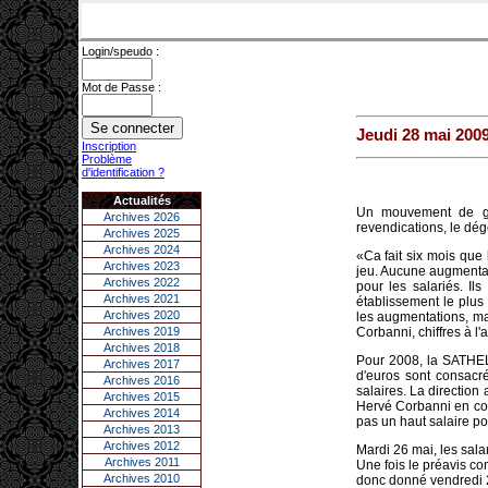
Login/speudo :
Mot de Passe :
Jeudi 28 mai 200
Inscription
Problème
d'identification ?
Actualités
Un mouvement de gr
Archives 2026
revendications, le dég
Archives 2025
Archives 2024
«Ca fait six mois que
Archives 2023
jeu. Aucune augmentati
Archives 2022
pour les salariés. I
Archives 2021
établissement le plus
Archives 2020
les augmentations, ma
Archives 2019
Corbanni, chiffres à l'
Archives 2018
Pour 2008, la SATHEL,
Archives 2017
d'euros sont consacr
Archives 2016
salaires. La direction
Archives 2015
Hervé Corbanni en comp
Archives 2014
pas un haut salaire po
Archives 2013
Archives 2012
Mardi 26 mai, les sal
Archives 2011
Une fois le préavis co
Archives 2010
donc donné vendredi 29