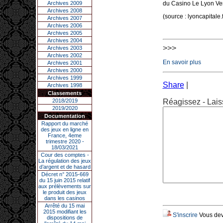
Archives 2009
du Casino Le Lyon Vert
Archives 2008
(source : lyoncapitale.f
Archives 2007
Archives 2006
Archives 2005
Archives 2004
>>>
Archives 2003
Archives 2002
En savoir plus
Archives 2001
Archives 2000
Archives 1999
Share
|
Archives 1998
Classements
2018/2019
Réagissez - Lais
2019/2020
Documentation
Rapport du marché
des jeux en ligne en
France, 4eme
trimestre 2020 -
18/03/2021
Cour des comptes -
La régulation des jeux
d’argent et de hasard
Décret n° 2015-669
du 15 juin 2015 relatif
aux prélèvements sur
le produit des jeux
dans les casinos
Arrêté du 15 mai
2015 modifiant les
S'inscrire
Vous deve
dispositions de