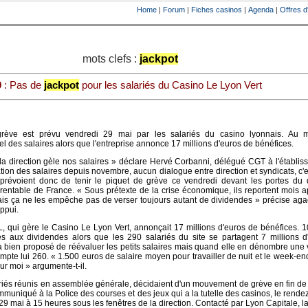
Home
|
Forum
|
Fiches casinos
|
Agenda
|
Offres d
mots clefs :
jackpot
9
: Pas de
jackpot
pour les salariés du Casino Le Lyon Vert
ève est prévu vendredi 29 mai par les salariés du casino lyonnais. Au 
el des salaires alors que l'entreprise annonce 17 millions d'euros de bénéfices.
 la direction gèle nos salaires » déclare Hervé Corbanni, délégué CGT à l'établi
on des salaires depuis novembre, aucun dialogue entre direction et syndicats, c'e
ls prévoient donc de tenir le piquet de grève ce vendredi devant les portes du
 rentable de France. « Sous prétexte de la crise économique, ils reportent mois 
is ça ne les empêche pas de verser toujours autant de dividendes » précise aga
appui.
 qui gère le Casino Le Lyon Vert, annonçait 17 millions d'euros de bénéfices. 1
és aux dividendes alors que les 290 salariés du site se partagent 7 millions d
 a bien proposé de réévaluer les petits salaires mais quand elle en dénombre une 
te lui 260. « 1.500 euros de salaire moyen pour travailler de nuit et le week-end
ur moi » argumente-t-il.
ariés réunis en assemblée générale, décidaient d'un mouvement de grève en fin d
mmuniqué à la Police des courses et des jeux qui a la tutelle des casinos, le rende
 mai à 15 heures sous les fenêtres de la direction. Contacté par Lyon Capitale, la