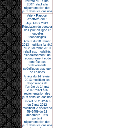
l’arrêté du 14 mai
2007 relatif à la
réglementation des
jeux dans les casinos
Arjel - Rapport
d'activité 2012
Arjel Mars 2013
Régulation du secteur
des jeux en ligne et
nouvelles
technologies
Arrêté du 28 février
2013 modifiant l'arrêté
du 29 octobre 2010
relatif aux modalités
d'encaissement, de
recouvrement et de
contrôle des
prélèvements
spécifiques aux jeux
de casinos
Arrêté du 14 février
2013 modifiant les
dispositions de
l'arrêté du 14 mai
2007 relatif à la
réglementation des
jeux dans les casinos
Décret no 2012-685
du 7 mai 2012
modifiant le décret no
59-1489 du 22
décembre 1959
portant
réglementation des
jeux dans les casinos