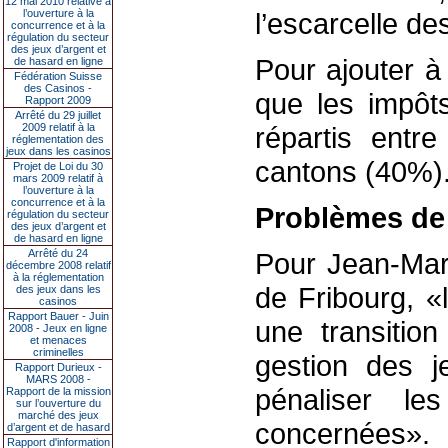
12 mai 2010 relative à
l’ouverture à la
l’escarcelle de
concurrence et à la
régulation du secteur
des jeux d’argent et
Pour ajouter à 
de hasard en ligne
Fédération Suisse
des Casinos -
que les impôt
Rapport 2009
Arrêté du 29 juillet
2009 relatif à la
répartis entr
réglementation des
jeux dans les casinos
cantons (40%)
Projet de Loi du 30
mars 2009 relatif à
l’ouverture à la
concurrence et à la
Problèmes de
régulation du secteur
des jeux d’argent et
de hasard en ligne
Arrêté du 24
Pour Jean-Mar
décembre 2008 relatif
à la réglementation
de Fribourg, «
des jeux dans les
casinos
Rapport Bauer - Juin
une transitio
2008 - Jeux en ligne
et menaces
criminelles
gestion des 
Rapport Durieux -
MARS 2008 -
pénaliser le
Rapport de la mission
sur l’ouverture du
marché des jeux
concernées».
d’argent et de hasard
Rapport d'information