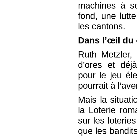
machines à so
fond, une lutt
les cantons.
Dans l’œil du
Ruth Metzler, 
d’ores et déj
pour le jeu él
pourrait à l’ave
Mais la situati
la Loterie rom
sur les loterie
que les bandit