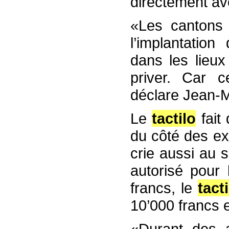
directement av
«Les cantons s
l’implantation
dans les lieux
priver. Car c
déclare Jean-
Le
tactilo
fait 
du côté des ex
crie aussi au 
autorisé pour
francs, le
tact
10’000 francs 
«Durant des a