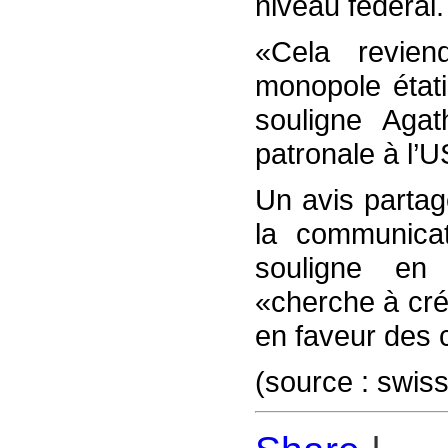
niveau fédéral.
«Cela reviend
monopole état
souligne Agat
patronale à l’
Un avis partag
la communicat
souligne en
«cherche à cré
en faveur des 
(source : swis