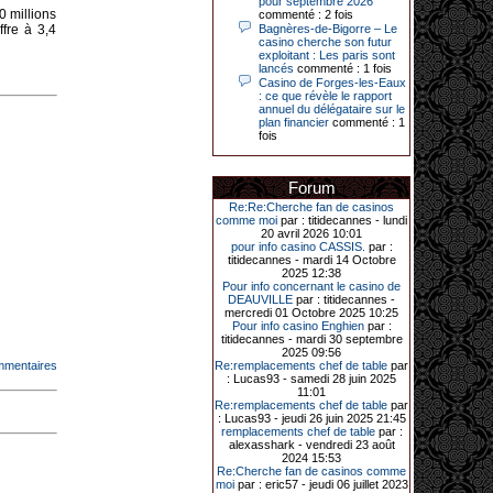
pour septembre 2026
Le plus gros gain gagné depuis plus
0 millions
commenté : 2 fois
de 20 ans dans l’établissement.
ffre à 3,4
Bagnères-de-Bigorre – Le
casino cherche son futur
exploitant : Les paris sont
lancés
commenté : 1 fois
Casino de Forges-les-Eaux
31-03-2026|
: ce que révèle le rapport
annuel du délégataire sur le
Série de jackpots au casino JOA de
plan financier
commenté : 1
Gujan-Mestras : ce mois de mars a
fois
été fructueux pour quelques
joueurs. D’abord avec 44 207 euros
remportés le dimanche 22 mars sur
une machine à sous pour une mise
Forum
initiale de 5,28 €. Puis quelques
jours plus tard, le vendredi 27 mars,
Re:Re:Cherche fan de casinos
un joueur a décroché 12 086 euros
comme moi
par : titidecannes - lundi
sur une autre machine à sous.
20 avril 2026 10:01
pour info casino CASSIS.
par :
Enfin, troisième et dernier jackpot,
titidecannes - mardi 14 Octobre
record cette fois-ci, le samedi 28
2025 12:38
mars dernier. Quelque 111 322
Pour info concernant le casino de
euros ont été remportés sur la table
DEAUVILLE
par : titidecannes -
d’Ultimate Texas Hold’em Poker,
mercredi 01 Octobre 2025 10:25
grâce à une mise de 5 euros sur la
Pour info casino Enghien
par :
case bonus et une quinte flush
titidecannes - mardi 30 septembre
royale. Ces gains ont été annoncés
2025 09:56
dans un communiqué diffusé par le
mmentaires
Re:remplacements chef de table
par
casino ce lundi 30 mars en soirée.
: Lucas93 - samedi 28 juin 2025
11:01
Re:remplacements chef de table
par
: Lucas93 - jeudi 26 juin 2025 21:45
remplacements chef de table
par :
11-01-2026|
alexasshark - vendredi 23 août
2024 15:53
Dimanche 11 janvier, en soirée, une
Re:Cherche fan de casinos comme
cliente retraitée de 78 ans, habitant
moi
par : eric57 - jeudi 06 juillet 2023
Trémuson, a eu l’énorme surprise