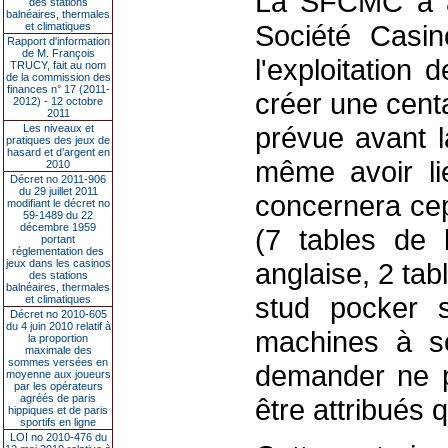
La SFCMC a ai
des stations
balnéaires, thermales
Société Casin
et climatiques
Rapport d'information
de M. François
l'exploitation
TRUCY, fait au nom
de la commission des
finances n° 17 (2011-
créer une cent
2012) - 12 octobre
2011
prévue avant la
Les niveaux et
pratiques des jeux de
hasard et d’argent en
même avoir lie
2010
Décret no 2011-906
du 29 juillet 2011
concernera cep
modifiant le décret no
59-1489 du 22
décembre 1959
(7 tables de b
portant
réglementation des
jeux dans les casinos
anglaise, 2 tab
des stations
balnéaires, thermales
stud pocker 
et climatiques
Décret no 2010-605
du 4 juin 2010 relatif à
machines à so
la proportion
maximale des
sommes versées en
demander ne p
moyenne aux joueurs
par les opérateurs
agréés de paris
être attribués 
hippiques et de paris
sportifs en ligne
LOI no 2010-476 du