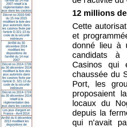
l’arrêté du 14 mai
2007 relatif à la
réglementation des
12 millions de
jeux dans les casinos
Décret no 2015-540
du 15 mai 2015
modifiant la liste des
Cette autorisa
jeux autorisés dans
les casinos fixée par
l’article D.321-13 du
et programmée.
code de la sécurité
intérieure
donné lieu à 
Arrêté du 30
décembre 2014
modifiant les
candidats à l
dispositions de
l’arrêté du 14 mai
2007
Casinos qui e
Décret no 2014-1726
du 30 décembre 2014
modifiant la liste des
chaussée du So
jeux autorisés dans
les casinos fixée par
Port, les gro
l’article D. 321-13 du
code de la sécurité
intérieure
proposaient l
Décret no 2014-1724
du 30 décembre 2014
relatif à la
locaux du No
réglementation des
jeux dans les casinos
depuis la ferm
Les jeux d’argent en
France - Avril 2014
Arrêté du 6 décembre
qui n'avait p
2013 modifiant les
dispositions de