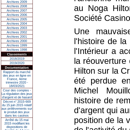
Archives 2009
au Noga Hilto
Archives 2008
Archives 2007
Archives 2006
Société Casinot
Archives 2005
Archives 2004
Archives 2003
Une mauvais
Archives 2002
Archives 2001
l'histoire de l
Archives 2000
Archives 1999
l'Intérieur a ac
Archives 1998
Classements
la réouverture
2018/2019
2019/2020
Documentation
Hilton sur la C
Rapport du marché
des jeux en ligne en
été perdue en
France, 4eme
trimestre 2020 -
18/03/2021
Michel Mouil
Cour des comptes -
La régulation des jeux
d’argent et de hasard
histoire de re
Décret n° 2015-669
du 15 juin 2015 relatif
d'argent qui au
aux prélèvements sur
le produit des jeux
dans les casinos
position de la 
Arrêté du 15 mai
2015 modifiant les
dispositions de
de l'activité d