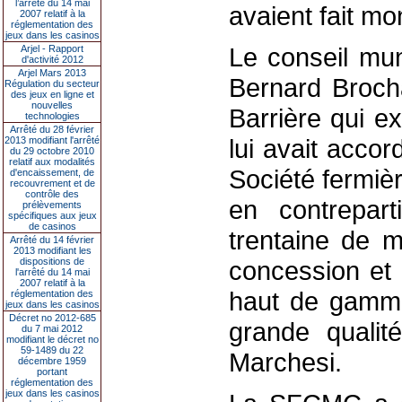
l’arrêté du 14 mai
avaient fait mo
2007 relatif à la
réglementation des
jeux dans les casinos
Le conseil mun
Arjel - Rapport
d'activité 2012
Arjel Mars 2013
Bernard Brocha
Régulation du secteur
des jeux en ligne et
nouvelles
Barrière qui ex
technologies
Arrêté du 28 février
lui avait acco
2013 modifiant l'arrêté
du 29 octobre 2010
relatif aux modalités
Société fermiè
d'encaissement, de
recouvrement et de
contrôle des
en contrepart
prélèvements
spécifiques aux jeux
de casinos
trentaine de m
Arrêté du 14 février
2013 modifiant les
dispositions de
concession et 
l'arrêté du 14 mai
2007 relatif à la
haut de gamme
réglementation des
jeux dans les casinos
Décret no 2012-685
grande qualité
du 7 mai 2012
modifiant le décret no
59-1489 du 22
Marchesi.
décembre 1959
portant
réglementation des
jeux dans les casinos