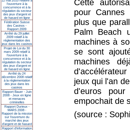
Cette autoris
12 mai 2010 relative à
l’ouverture à la
concurrence et à la
pour Cannes
régulation du secteur
des jeux d’argent et
de hasard en ligne
plus que parall
Fédération Suisse
des Casinos -
Palm Beach u
Rapport 2009
Arrêté du 29 juillet
2009 relatif à la
machines à so
réglementation des
jeux dans les casinos
Projet de Loi du 30
se sont ajout
mars 2009 relatif à
l’ouverture à la
machines déj
concurrence et à la
régulation du secteur
des jeux d’argent et
d'accélérateur
de hasard en ligne
Arrêté du 24
décembre 2008 relatif
jeux qui l'an d
à la réglementation
des jeux dans les
casinos
d'euros pour 
Rapport Bauer - Juin
2008 - Jeux en ligne
empochait de so
et menaces
criminelles
Rapport Durieux -
MARS 2008 -
(source : Soph
Rapport de la mission
sur l’ouverture du
marché des jeux
d’argent et de hasard
Rapport d'information