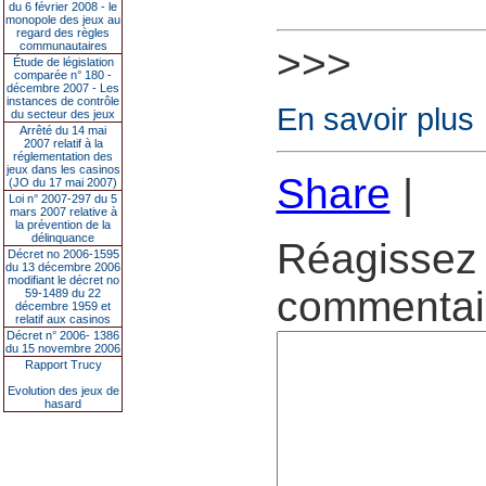
du 6 février 2008 - le
monopole des jeux au
regard des règles
communautaires
>>>
Étude de législation
comparée n° 180 -
décembre 2007 - Les
instances de contrôle
En savoir plus
du secteur des jeux
Arrêté du 14 mai
2007 relatif à la
réglementation des
jeux dans les casinos
Share
|
(JO du 17 mai 2007)
Loi n° 2007-297 du 5
mars 2007 relative à
la prévention de la
délinquance
Réagissez 
Décret no 2006-1595
du 13 décembre 2006
modifiant le décret no
commentair
59-1489 du 22
décembre 1959 et
relatif aux casinos
Décret n° 2006- 1386
du 15 novembre 2006
Rapport Trucy
Evolution des jeux de
hasard