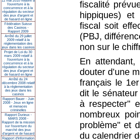
12 mai 2010 relative à
fiscalité prévu
l’ouverture à la
concurrence et à la
régulation du secteur
hippiques) et
des jeux d’argent et
de hasard en ligne
fiscal soit eff
Fédération Suisse
des Casinos -
Rapport 2009
(PBJ, différenc
Arrêté du 29 juillet
2009 relatif à la
réglementation des
non sur le chiff
jeux dans les casinos
Projet de Loi du 30
mars 2009 relatif à
En attendant,
l’ouverture à la
concurrence et à la
régulation du secteur
douter d'une mi
des jeux d’argent et
de hasard en ligne
Arrêté du 24
français le 1er
décembre 2008 relatif
à la réglementation
dit le sénateur
des jeux dans les
casinos
Rapport Bauer - Juin
à respecter" e
2008 - Jeux en ligne
et menaces
criminelles
nombreux point
Rapport Durieux -
MARS 2008 -
problème" et d
Rapport de la mission
sur l’ouverture du
marché des jeux
du calendrier 
d’argent et de hasard
Rapport d'information