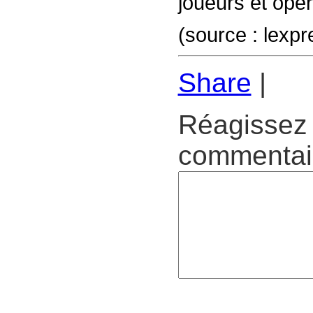
joueurs et opér
(source : lexpr
Share
|
Réagissez 
commentair