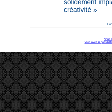
solidement impl
créativité »
Ho
Vous r
Vous avez la possibili