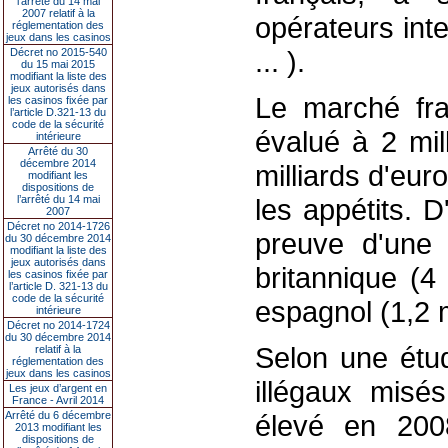
l’arrêté du 14 mai
2007 relatif à la
opérateurs int
réglementation des
jeux dans les casinos
... ).
Décret no 2015-540
du 15 mai 2015
modifiant la liste des
jeux autorisés dans
Le marché fra
les casinos fixée par
l’article D.321-13 du
code de la sécurité
évalué à 2 mil
intérieure
Arrêté du 30
décembre 2014
milliards d'eur
modifiant les
dispositions de
l’arrêté du 14 mai
les appétits. D
2007
Décret no 2014-1726
preuve d'une
du 30 décembre 2014
modifiant la liste des
jeux autorisés dans
britannique (4 
les casinos fixée par
l’article D. 321-13 du
code de la sécurité
espagnol (1,2 m
intérieure
Décret no 2014-1724
du 30 décembre 2014
Selon une étud
relatif à la
réglementation des
jeux dans les casinos
illégaux misés
Les jeux d’argent en
France - Avril 2014
Arrêté du 6 décembre
élevé en 200
2013 modifiant les
dispositions de