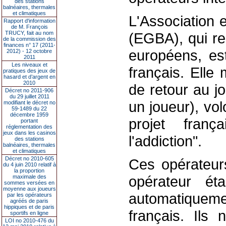
des stations
balnéaires, thermales
et climatiques
L'Association 
Rapport d'information
de M. François
TRUCY, fait au nom
(EGBA), qui re
de la commission des
finances n° 17 (2011-
européens, est
2012) - 12 octobre
2011
Les niveaux et
français. Elle
pratiques des jeux de
hasard et d’argent en
2010
de retour au j
Décret no 2011-906
du 29 juillet 2011
un joueur), vo
modifiant le décret no
59-1489 du 22
décembre 1959
projet fran
portant
réglementation des
jeux dans les casinos
l'addiction".
des stations
balnéaires, thermales
et climatiques
Décret no 2010-605
Ces opérateur
du 4 juin 2010 relatif à
la proportion
opérateur ét
maximale des
sommes versées en
moyenne aux joueurs
automatiqueme
par les opérateurs
agréés de paris
hippiques et de paris
français. Ils
sportifs en ligne
LOI no 2010-476 du