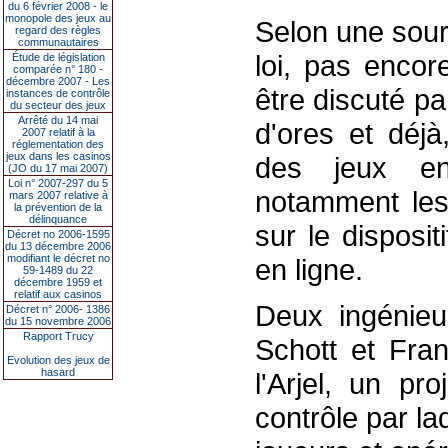
du 6 février 2008 - le
monopole des jeux au
Selon une sour
regard des règles
communautaires
loi, pas encore
Étude de législation
comparée n° 180 -
décembre 2007 - Les
être discuté p
instances de contrôle
du secteur des jeux
Arrêté du 14 mai
d'ores et déjà
2007 relatif à la
réglementation des
jeux dans les casinos
des jeux en 
(JO du 17 mai 2007)
Loi n° 2007-297 du 5
notamment les
mars 2007 relative à
la prévention de la
délinquance
sur le disposi
Décret no 2006-1595
du 13 décembre 2006
modifiant le décret no
en ligne.
59-1489 du 22
décembre 1959 et
relatif aux casinos
Deux ingénieu
Décret n° 2006- 1386
du 15 novembre 2006
Rapport Trucy
Schott et Fran
Evolution des jeux de
hasard
l'Arjel, un pr
contrôle par la