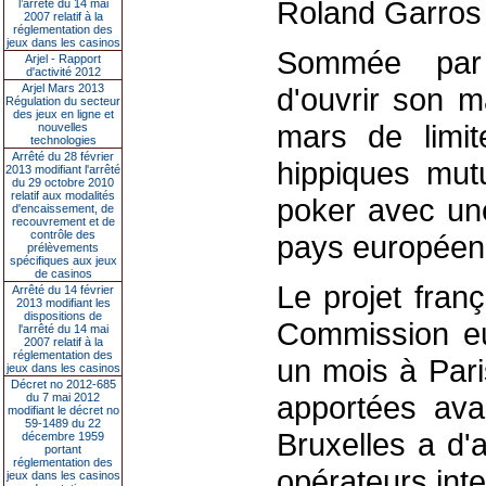
Roland Garros e
l’arrêté du 14 mai
2007 relatif à la
réglementation des
jeux dans les casinos
Sommée par
Arjel - Rapport
d'activité 2012
Arjel Mars 2013
d'ouvrir son m
Régulation du secteur
des jeux en ligne et
mars de limit
nouvelles
technologies
Arrêté du 28 février
hippiques mutu
2013 modifiant l'arrêté
du 29 octobre 2010
relatif aux modalités
poker avec une
d'encaissement, de
recouvrement et de
contrôle des
pays européen
prélèvements
spécifiques aux jeux
de casinos
Le projet fran
Arrêté du 14 février
2013 modifiant les
dispositions de
Commission eu
l'arrêté du 14 mai
2007 relatif à la
réglementation des
un mois à Pari
jeux dans les casinos
Décret no 2012-685
apportées ava
du 7 mai 2012
modifiant le décret no
59-1489 du 22
Bruxelles a d'
décembre 1959
portant
réglementation des
opérateurs inte
jeux dans les casinos