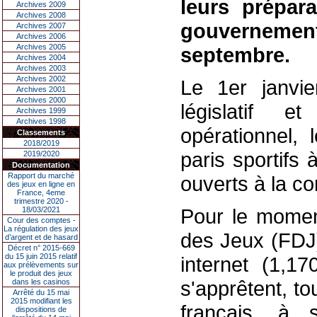
leurs prépara
Archives 2009
Archives 2008
gouverneme
Archives 2007
Archives 2006
Archives 2005
septembre.
Archives 2004
Archives 2003
Archives 2002
Le 1er janvi
Archives 2001
Archives 2000
législatif e
Archives 1999
Archives 1998
opérationnel, 
Classements
2018/2019
paris sportifs 
2019/2020
Documentation
Rapport du marché
ouverts à la c
des jeux en ligne en
France, 4eme
trimestre 2020 -
Pour le momen
18/03/2021
Cour des comptes -
La régulation des jeux
des Jeux (FDJ)
d’argent et de hasard
Décret n° 2015-669
du 15 juin 2015 relatif
internet (1,17
aux prélèvements sur
le produit des jeux
s'apprêtent, t
dans les casinos
Arrêté du 15 mai
2015 modifiant les
français, à
dispositions de