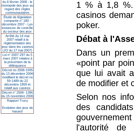
1 % à 1,8 %.
du 6 février 2008 - le
monopole des jeux au
regard des règles
casinos deman
communautaires
Étude de législation
comparée n° 180 -
poker.
décembre 2007 - Les
instances de contrôle
du secteur des jeux
Débat à l'Ass
Arrêté du 14 mai
2007 relatif à la
réglementation des
jeux dans les casinos
Dans un premi
(JO du 17 mai 2007)
Loi n° 2007-297 du 5
mars 2007 relative à
«point par poin
la prévention de la
délinquance
que lui avait 
Décret no 2006-1595
du 13 décembre 2006
modifiant le décret no
de modifier et c
59-1489 du 22
décembre 1959 et
relatif aux casinos
Décret n° 2006- 1386
Selon nos info
du 15 novembre 2006
Rapport Trucy
des candidat
Evolution des jeux de
hasard
gouvernemen
l'autorité de