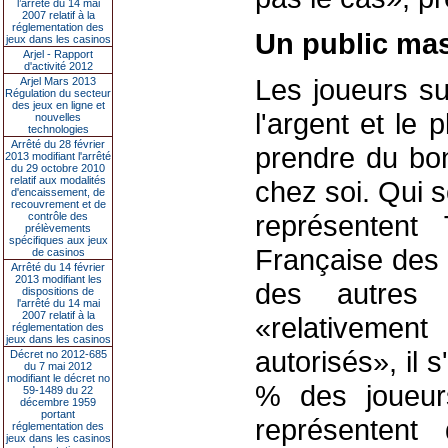
l’arrêté du 14 mai
2007 relatif à la
réglementation des
Un public mas
jeux dans les casinos
Arjel - Rapport
d'activité 2012
Les joueurs su
Arjel Mars 2013
Régulation du secteur
des jeux en ligne et
l'argent et le 
nouvelles
technologies
Arrêté du 28 février
prendre du bon
2013 modifiant l'arrêté
du 29 octobre 2010
relatif aux modalités
chez soi. Qui s
d'encaissement, de
recouvrement et de
représentent
contrôle des
prélèvements
spécifiques aux jeux
Française des 
de casinos
Arrêté du 14 février
2013 modifiant les
des autres 
dispositions de
l'arrêté du 14 mai
2007 relatif à la
«relativeme
réglementation des
jeux dans les casinos
autorisés», il 
Décret no 2012-685
du 7 mai 2012
modifiant le décret no
% des joueurs
59-1489 du 22
décembre 1959
portant
représenten
réglementation des
jeux dans les casinos