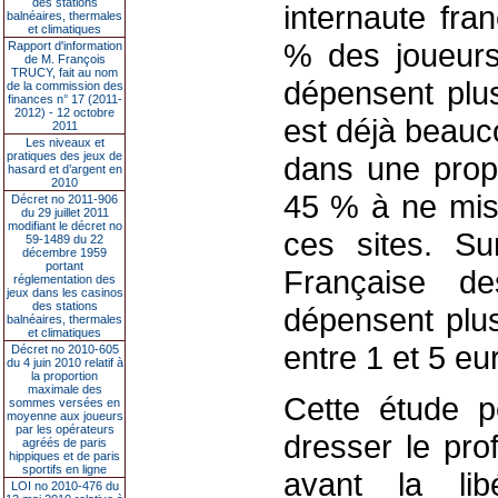
des stations
internaute fra
balnéaires, thermales
et climatiques
% des joueurs 
Rapport d'information
de M. François
TRUCY, fait au nom
dépensent plu
de la commission des
finances n° 17 (2011-
2012) - 12 octobre
est déjà beauc
2011
Les niveaux et
pratiques des jeux de
dans une propo
hasard et d’argent en
2010
45 % à ne mis
Décret no 2011-906
du 29 juillet 2011
modifiant le décret no
ces sites. S
59-1489 du 22
décembre 1959
portant
Française d
réglementation des
jeux dans les casinos
des stations
dépensent plu
balnéaires, thermales
et climatiques
entre 1 et 5 eu
Décret no 2010-605
du 4 juin 2010 relatif à
la proportion
maximale des
Cette étude p
sommes versées en
moyenne aux joueurs
par les opérateurs
dresser le prof
agréés de paris
hippiques et de paris
sportifs en ligne
avant la lib
LOI no 2010-476 du