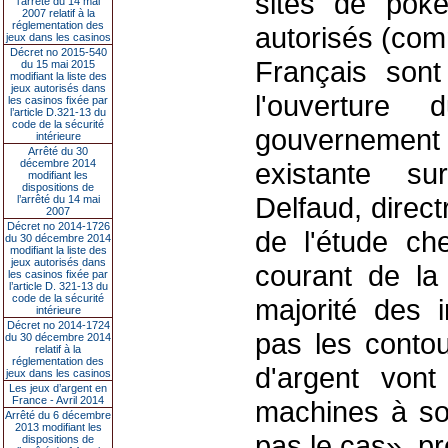
sites de poke
l’arrêté du 14 mai
2007 relatif à la
réglementation des
autorisés (com
jeux dans les casinos
Décret no 2015-540
Français sont
du 15 mai 2015
modifiant la liste des
jeux autorisés dans
l'ouvertur
les casinos fixée par
l’article D.321-13 du
code de la sécurité
gouvernement d
intérieure
Arrêté du 30
décembre 2014
existante sur
modifiant les
dispositions de
Delfaud, direc
l’arrêté du 14 mai
2007
Décret no 2014-1726
de l'étude ch
du 30 décembre 2014
modifiant la liste des
jeux autorisés dans
courant de la 
les casinos fixée par
l’article D. 321-13 du
code de la sécurité
majorité des 
intérieure
Décret no 2014-1724
pas les contou
du 30 décembre 2014
relatif à la
réglementation des
d'argent vont
jeux dans les casinos
Les jeux d’argent en
France - Avril 2014
machines à sou
Arrêté du 6 décembre
2013 modifiant les
pas le cas», pr
dispositions de