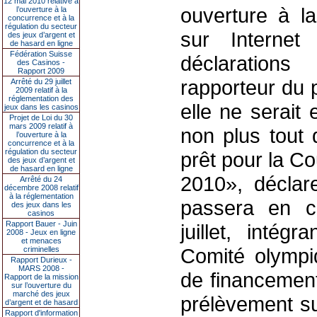
12 mai 2010 relative à
ouverture à l
l’ouverture à la
concurrence et à la
régulation du secteur
sur Internet
des jeux d’argent et
de hasard en ligne
Fédération Suisse
déclaration
des Casinos -
Rapport 2009
rapporteur du p
Arrêté du 29 juillet
2009 relatif à la
réglementation des
elle ne serait 
jeux dans les casinos
Projet de Loi du 30
mars 2009 relatif à
non plus tout 
l’ouverture à la
concurrence et à la
régulation du secteur
prêt pour la 
des jeux d’argent et
de hasard en ligne
2010», déclare
Arrêté du 24
décembre 2008 relatif
à la réglementation
passera en c
des jeux dans les
casinos
Rapport Bauer - Juin
juillet, inté
2008 - Jeux en ligne
et menaces
Comité olympi
criminelles
Rapport Durieux -
MARS 2008 -
de financement
Rapport de la mission
sur l’ouverture du
marché des jeux
prélèvement su
d’argent et de hasard
Rapport d'information