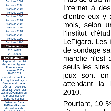
Archives 2009
Archives 2008
Internet à de
Archives 2007
Archives 2006
d'entre eux y 
Archives 2005
Archives 2004
mois, selon u
Archives 2003
Archives 2002
l'institut d'é
Archives 2001
Archives 2000
Archives 1999
LeFigaro. Les i
Archives 1998
Classements
de sondage sav
2018/2019
2019/2020
marché n'est e
Documentation
Rapport du marché
seuls les site
des jeux en ligne en
France, 4eme
trimestre 2020 -
jeux sont en
18/03/2021
Cour des comptes -
La régulation des jeux
attendant la 
d’argent et de hasard
Décret n° 2015-669
2010.
du 15 juin 2015 relatif
aux prélèvements sur
le produit des jeux
dans les casinos
Pourtant, 10 %
Arrêté du 15 mai
2015 modifiant les
dispositions de