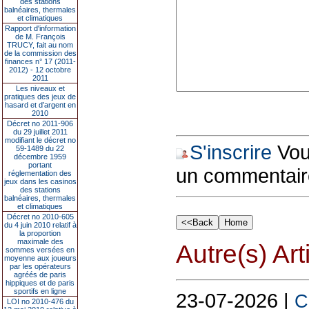
des stations
balnéaires, thermales
et climatiques
Rapport d'information
de M. François
TRUCY, fait au nom
de la commission des
finances n° 17 (2011-
2012) - 12 octobre
2011
Les niveaux et
pratiques des jeux de
hasard et d’argent en
2010
Décret no 2011-906
du 29 juillet 2011
modifiant le décret no
S'inscrire
Vous
59-1489 du 22
décembre 1959
portant
un commentair
réglementation des
jeux dans les casinos
des stations
balnéaires, thermales
et climatiques
Décret no 2010-605
du 4 juin 2010 relatif à
la proportion
maximale des
Autre(s) Art
sommes versées en
moyenne aux joueurs
par les opérateurs
agréés de paris
hippiques et de paris
sportifs en ligne
23-07-2026 |
C
LOI no 2010-476 du