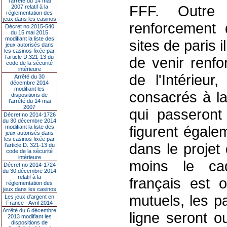
l’arrêté du 14 mai
FFF. Outre 
2007 relatif à la
réglementation des
jeux dans les casinos
renforcement 
Décret no 2015-540
du 15 mai 2015
modifiant la liste des
sites de paris 
jeux autorisés dans
les casinos fixée par
l’article D.321-13 du
de venir renfo
code de la sécurité
intérieure
de l'Intérieu
Arrêté du 30
décembre 2014
modifiant les
consacrés à la 
dispositions de
l’arrêté du 14 mai
2007
qui passeront 
Décret no 2014-1726
du 30 décembre 2014
figurent égale
modifiant la liste des
jeux autorisés dans
les casinos fixée par
dans le projet 
l’article D. 321-13 du
code de la sécurité
intérieure
moins le cadr
Décret no 2014-1724
du 30 décembre 2014
relatif à la
français est o
réglementation des
jeux dans les casinos
mutuels, les pa
Les jeux d’argent en
France - Avril 2014
Arrêté du 6 décembre
ligne seront o
2013 modifiant les
dispositions de