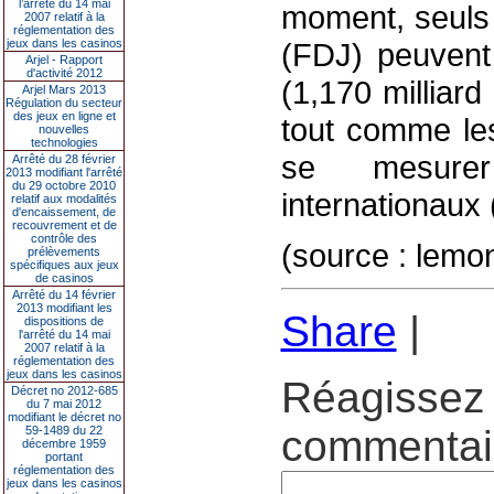
l’arrêté du 14 mai
moment, seuls 
2007 relatif à la
réglementation des
jeux dans les casinos
(FDJ) peuvent 
Arjel - Rapport
d'activité 2012
(1,170 milliard
Arjel Mars 2013
Régulation du secteur
des jeux en ligne et
tout comme les
nouvelles
technologies
se mesure
Arrêté du 28 février
2013 modifiant l'arrêté
du 29 octobre 2010
internationaux 
relatif aux modalités
d'encaissement, de
recouvrement et de
contrôle des
(source : lemo
prélèvements
spécifiques aux jeux
de casinos
Arrêté du 14 février
2013 modifiant les
Share
|
dispositions de
l'arrêté du 14 mai
2007 relatif à la
réglementation des
jeux dans les casinos
Réagissez 
Décret no 2012-685
du 7 mai 2012
modifiant le décret no
commentair
59-1489 du 22
décembre 1959
portant
réglementation des
jeux dans les casinos