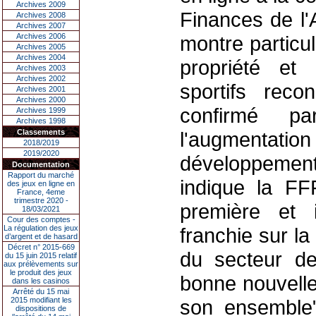
Archives 2009
Finances de l'
Archives 2008
Archives 2007
Archives 2006
montre particul
Archives 2005
Archives 2004
propriété et 
Archives 2003
Archives 2002
sportifs reco
Archives 2001
Archives 2000
confirmé p
Archives 1999
Archives 1998
Classements
l'augmentatio
2018/2019
2019/2020
développemen
Documentation
Rapport du marché
indique la F
des jeux en ligne en
France, 4eme
trimestre 2020 -
première et 
18/03/2021
Cour des comptes -
La régulation des jeux
franchie sur la
d’argent et de hasard
Décret n° 2015-669
du secteur des
du 15 juin 2015 relatif
aux prélèvements sur
le produit des jeux
bonne nouvell
dans les casinos
Arrêté du 15 mai
2015 modifiant les
son ensemble"
dispositions de