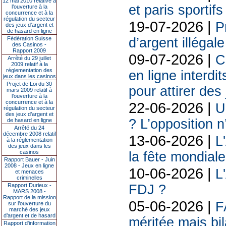
12 mai 2010 relative à
et paris sportif
l’ouverture à la
concurrence et à la
régulation du secteur
19-07-2026 |
P
des jeux d’argent et
de hasard en ligne
Fédération Suisse
d’argent illégal
des Casinos -
Rapport 2009
09-07-2026 |
C
Arrêté du 29 juillet
2009 relatif à la
réglementation des
en ligne interdit
jeux dans les casinos
Projet de Loi du 30
pour attirer des
mars 2009 relatif à
l’ouverture à la
concurrence et à la
22-06-2026 |
U
régulation du secteur
des jeux d’argent et
? L’opposition n
de hasard en ligne
Arrêté du 24
décembre 2008 relatif
13-06-2026 |
L
à la réglementation
des jeux dans les
casinos
la fête mondiale
Rapport Bauer - Juin
2008 - Jeux en ligne
10-06-2026 |
L
et menaces
criminelles
Rapport Durieux -
FDJ ?
MARS 2008 -
Rapport de la mission
05-06-2026 |
F
sur l’ouverture du
marché des jeux
d’argent et de hasard
méritée mais bil
Rapport d'information