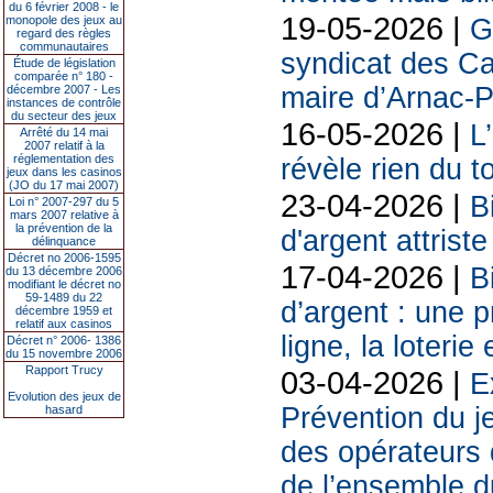
du 6 février 2008 - le
19-05-2026 |
monopole des jeux au
G
regard des règles
communautaires
syndicat des Ca
Étude de législation
comparée n° 180 -
maire d’Arnac-
décembre 2007 - Les
instances de contrôle
du secteur des jeux
16-05-2026 |
L
Arrêté du 14 mai
2007 relatif à la
réglementation des
révèle rien du 
jeux dans les casinos
(JO du 17 mai 2007)
23-04-2026 |
B
Loi n° 2007-297 du 5
mars 2007 relative à
la prévention de la
d'argent attriste
délinquance
Décret no 2006-1595
17-04-2026 |
B
du 13 décembre 2006
modifiant le décret no
59-1489 du 22
d’argent : une 
décembre 1959 et
relatif aux casinos
ligne, la loterie
Décret n° 2006- 1386
du 15 novembre 2006
Rapport Trucy
03-04-2026 |
E
Evolution des jeux de
Prévention du j
hasard
des opérateurs d
de l’ensemble d