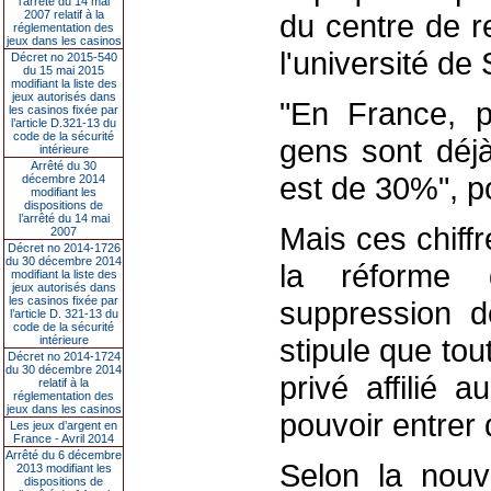
l’arrêté du 14 mai
2007 relatif à la
du centre de r
réglementation des
jeux dans les casinos
l'université de 
Décret no 2015-540
du 15 mai 2015
modifiant la liste des
jeux autorisés dans
"En France, 
les casinos fixée par
l’article D.321-13 du
code de la sécurité
gens sont déjà
intérieure
Arrêté du 30
est de 30%", po
décembre 2014
modifiant les
dispositions de
l’arrêté du 14 mai
Mais ces chiff
2007
Décret no 2014-1726
du 30 décembre 2014
la réforme d
modifiant la liste des
jeux autorisés dans
les casinos fixée par
suppression d
l’article D. 321-13 du
code de la sécurité
stipule que to
intérieure
Décret no 2014-1724
du 30 décembre 2014
privé affilié 
relatif à la
réglementation des
jeux dans les casinos
pouvoir entrer 
Les jeux d’argent en
France - Avril 2014
Arrêté du 6 décembre
Selon la nouve
2013 modifiant les
dispositions de