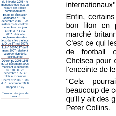
du 6 février 2008 - le
internationaux"
monopole des jeux au
regard des règles
communautaires
Enfin, certain
Étude de législation
comparée n° 180 -
décembre 2007 - Les
bon filon en p
instances de contrôle
du secteur des jeux
Arrêté du 14 mai
marché britann
2007 relatif à la
réglementation des
C'est ce qui l
jeux dans les casinos
(JO du 17 mai 2007)
Loi n° 2007-297 du 5
de football
mars 2007 relative à
la prévention de la
délinquance
Chelsea pour c
Décret no 2006-1595
du 13 décembre 2006
l'enceinte de l
modifiant le décret no
59-1489 du 22
décembre 1959 et
relatif aux casinos
"Cela pourr
Décret n° 2006- 1386
du 15 novembre 2006
Rapport Trucy
beaucoup de co
Evolution des jeux de
qu'il y ait des
hasard
Peter Collins.