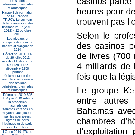
casinos parce 
des stations
balnéaires, thermales
et climatiques
heures pour de
Rapport d'information
de M. François
trouvent pas l'o
TRUCY, fait au nom
de la commission des
finances n° 17 (2011-
2012) - 12 octobre
Selon le profe
2011
Les niveaux et
pratiques des jeux de
des casinos po
hasard et d’argent en
2010
de livres (700 
Décret no 2011-906
du 29 juillet 2011
modifiant le décret no
4 milliards de 
59-1489 du 22
décembre 1959
portant
fois que la lég
réglementation des
jeux dans les casinos
des stations
balnéaires, thermales
Le groupe Ker
et climatiques
Décret no 2010-605
entre autres 
du 4 juin 2010 relatif à
la proportion
maximale des
Bahamas avec
sommes versées en
moyenne aux joueurs
par les opérateurs
chambres d'hô
agréés de paris
hippiques et de paris
sportifs en ligne
d'exploitatio
LOI no 2010-476 du