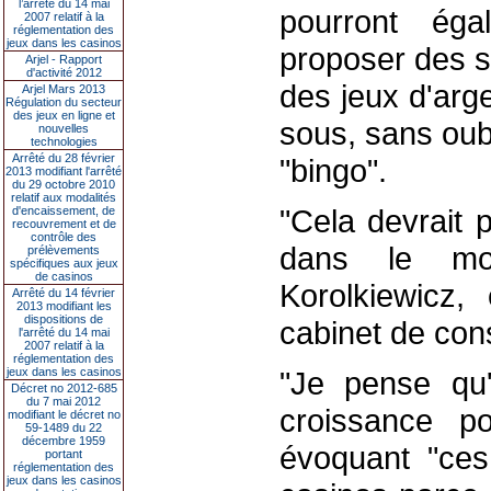
l’arrêté du 14 mai
pourront éga
2007 relatif à la
réglementation des
jeux dans les casinos
proposer des s
Arjel - Rapport
d'activité 2012
des jeux d'arg
Arjel Mars 2013
Régulation du secteur
des jeux en ligne et
sous, sans oubl
nouvelles
technologies
Arrêté du 28 février
"bingo".
2013 modifiant l'arrêté
du 29 octobre 2010
relatif aux modalités
"Cela devrait 
d'encaissement, de
recouvrement et de
contrôle des
dans le mo
prélèvements
spécifiques aux jeux
de casinos
Korolkiewicz,
Arrêté du 14 février
2013 modifiant les
dispositions de
cabinet de co
l'arrêté du 14 mai
2007 relatif à la
réglementation des
jeux dans les casinos
"Je pense qu'
Décret no 2012-685
du 7 mai 2012
croissance po
modifiant le décret no
59-1489 du 22
décembre 1959
évoquant "ces
portant
réglementation des
jeux dans les casinos