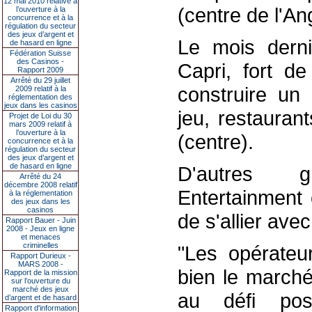
12 mai 2010 relative à
(centre de l'Ang
l’ouverture à la
concurrence et à la
régulation du secteur
des jeux d’argent et
Le mois derni
de hasard en ligne
Fédération Suisse
des Casinos -
Capri, fort d
Rapport 2009
Arrêté du 29 juillet
construire un
2009 relatif à la
réglementation des
jeux dans les casinos
jeu, restauran
Projet de Loi du 30
mars 2009 relatif à
l’ouverture à la
(centre).
concurrence et à la
régulation du secteur
des jeux d’argent et
de hasard en ligne
D'autres 
Arrêté du 24
décembre 2008 relatif
Entertainment 
à la réglementation
des jeux dans les
casinos
de s'allier ave
Rapport Bauer - Juin
2008 - Jeux en ligne
et menaces
criminelles
"Les opérateur
Rapport Durieux -
MARS 2008 -
bien le marché
Rapport de la mission
sur l’ouverture du
marché des jeux
au défi po
d’argent et de hasard
Rapport d'information