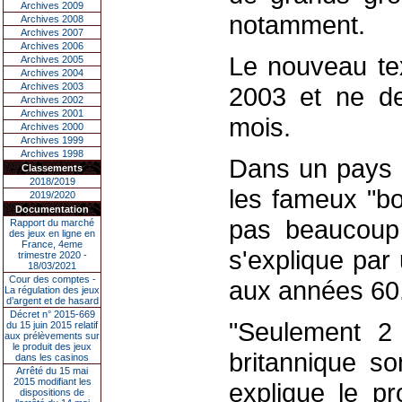
Archives 2009
notamment.
Archives 2008
Archives 2007
Archives 2006
Le nouveau tex
Archives 2005
Archives 2004
Archives 2003
2003 et ne de
Archives 2002
Archives 2001
mois.
Archives 2000
Archives 1999
Archives 1998
Dans un pays o
Classements
2018/2019
les fameux "bo
2019/2020
Documentation
pas beaucoup 
Rapport du marché
des jeux en ligne en
France, 4eme
s'explique par
trimestre 2020 -
18/03/2021
Cour des comptes -
aux années 60
La régulation des jeux
d’argent et de hasard
Décret n° 2015-669
"Seulement 2
du 15 juin 2015 relatif
aux prélèvements sur
le produit des jeux
britannique so
dans les casinos
Arrêté du 15 mai
2015 modifiant les
explique le pr
dispositions de