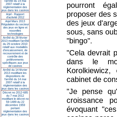
l’arrêté du 14 mai
pourront éga
2007 relatif à la
réglementation des
jeux dans les casinos
proposer des s
Arjel - Rapport
d'activité 2012
des jeux d'arg
Arjel Mars 2013
Régulation du secteur
des jeux en ligne et
sous, sans oubl
nouvelles
technologies
Arrêté du 28 février
"bingo".
2013 modifiant l'arrêté
du 29 octobre 2010
relatif aux modalités
"Cela devrait 
d'encaissement, de
recouvrement et de
contrôle des
dans le mo
prélèvements
spécifiques aux jeux
de casinos
Korolkiewicz,
Arrêté du 14 février
2013 modifiant les
dispositions de
cabinet de co
l'arrêté du 14 mai
2007 relatif à la
réglementation des
jeux dans les casinos
"Je pense qu'
Décret no 2012-685
du 7 mai 2012
croissance po
modifiant le décret no
59-1489 du 22
décembre 1959
évoquant "ces
portant
réglementation des
jeux dans les casinos