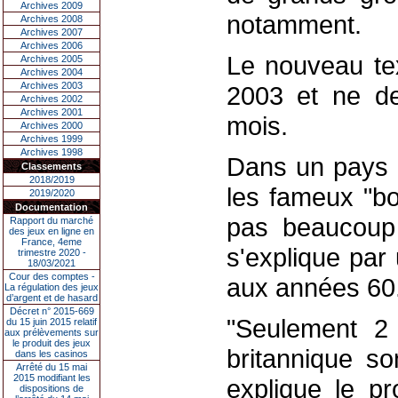
Archives 2009
notamment.
Archives 2008
Archives 2007
Archives 2006
Le nouveau tex
Archives 2005
Archives 2004
Archives 2003
2003 et ne de
Archives 2002
Archives 2001
mois.
Archives 2000
Archives 1999
Archives 1998
Dans un pays o
Classements
2018/2019
les fameux "bo
2019/2020
Documentation
pas beaucoup 
Rapport du marché
des jeux en ligne en
France, 4eme
s'explique par
trimestre 2020 -
18/03/2021
Cour des comptes -
aux années 60
La régulation des jeux
d’argent et de hasard
Décret n° 2015-669
"Seulement 2
du 15 juin 2015 relatif
aux prélèvements sur
le produit des jeux
britannique so
dans les casinos
Arrêté du 15 mai
2015 modifiant les
explique le pr
dispositions de