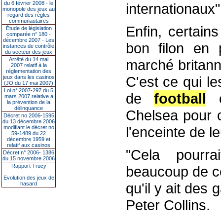
du 6 février 2008 - le
internationaux"
monopole des jeux au
regard des règles
communautaires
Enfin, certain
Étude de législation
comparée n° 180 -
décembre 2007 - Les
bon filon en p
instances de contrôle
du secteur des jeux
Arrêté du 14 mai
marché britann
2007 relatif à la
réglementation des
C'est ce qui l
jeux dans les casinos
(JO du 17 mai 2007)
Loi n° 2007-297 du 5
de
football
c
mars 2007 relative à
la prévention de la
délinquance
Chelsea pour c
Décret no 2006-1595
du 13 décembre 2006
l'enceinte de l
modifiant le décret no
59-1489 du 22
décembre 1959 et
relatif aux casinos
"Cela pourr
Décret n° 2006- 1386
du 15 novembre 2006
Rapport Trucy
beaucoup de co
Evolution des jeux de
qu'il y ait des
hasard
Peter Collins.