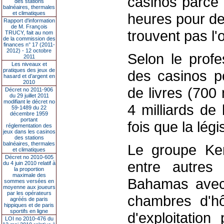
casinos parce 
des stations
balnéaires, thermales
et climatiques
heures pour de
Rapport d'information
de M. François
trouvent pas l'o
TRUCY, fait au nom
de la commission des
finances n° 17 (2011-
2012) - 12 octobre
Selon le profe
2011
Les niveaux et
pratiques des jeux de
des casinos po
hasard et d’argent en
2010
de livres (700 
Décret no 2011-906
du 29 juillet 2011
modifiant le décret no
4 milliards de 
59-1489 du 22
décembre 1959
portant
fois que la lég
réglementation des
jeux dans les casinos
des stations
balnéaires, thermales
Le groupe Ker
et climatiques
Décret no 2010-605
entre autres 
du 4 juin 2010 relatif à
la proportion
maximale des
Bahamas avec
sommes versées en
moyenne aux joueurs
par les opérateurs
chambres d'hô
agréés de paris
hippiques et de paris
sportifs en ligne
d'exploitatio
LOI no 2010-476 du