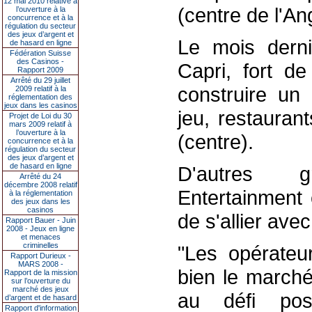
12 mai 2010 relative à
(centre de l'Ang
l’ouverture à la
concurrence et à la
régulation du secteur
des jeux d’argent et
Le mois derni
de hasard en ligne
Fédération Suisse
des Casinos -
Capri, fort d
Rapport 2009
Arrêté du 29 juillet
construire un
2009 relatif à la
réglementation des
jeux dans les casinos
jeu, restauran
Projet de Loi du 30
mars 2009 relatif à
l’ouverture à la
(centre).
concurrence et à la
régulation du secteur
des jeux d’argent et
de hasard en ligne
D'autres 
Arrêté du 24
décembre 2008 relatif
Entertainment 
à la réglementation
des jeux dans les
casinos
de s'allier ave
Rapport Bauer - Juin
2008 - Jeux en ligne
et menaces
criminelles
"Les opérateur
Rapport Durieux -
MARS 2008 -
bien le marché
Rapport de la mission
sur l’ouverture du
marché des jeux
au défi po
d’argent et de hasard
Rapport d'information