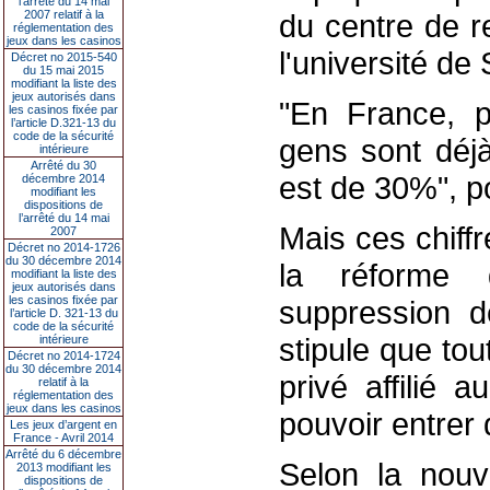
l’arrêté du 14 mai
2007 relatif à la
du centre de r
réglementation des
jeux dans les casinos
l'université de 
Décret no 2015-540
du 15 mai 2015
modifiant la liste des
jeux autorisés dans
"En France, 
les casinos fixée par
l’article D.321-13 du
code de la sécurité
gens sont déjà
intérieure
Arrêté du 30
est de 30%", po
décembre 2014
modifiant les
dispositions de
l’arrêté du 14 mai
Mais ces chiff
2007
Décret no 2014-1726
du 30 décembre 2014
la réforme d
modifiant la liste des
jeux autorisés dans
les casinos fixée par
suppression d
l’article D. 321-13 du
code de la sécurité
stipule que to
intérieure
Décret no 2014-1724
du 30 décembre 2014
privé affilié 
relatif à la
réglementation des
jeux dans les casinos
pouvoir entrer 
Les jeux d’argent en
France - Avril 2014
Arrêté du 6 décembre
Selon la nouve
2013 modifiant les
dispositions de