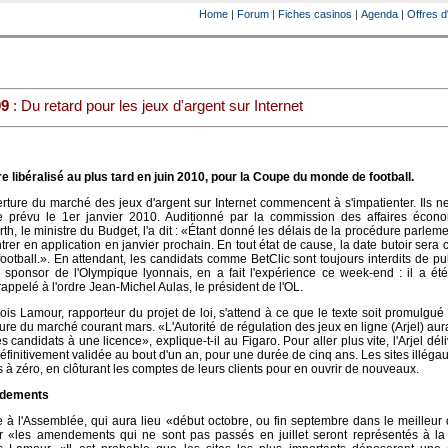
Home
|
Forum
|
Fiches casinos
|
Agenda
|
Offres d
09
: Du retard pour les jeux d'argent sur Internet
e libéralisé au plus tard en juin 2010, pour la Coupe du monde de football.
erture du marché des jeux d'argent sur Internet commencent à s'impatienter. Ils n
 prévu le 1er janvier 2010. Auditionné par la commission des affaires écon
th, le ministre du Budget, l'a dit : «Étant donné les délais de la procédure parleme
trer en application en janvier prochain. En tout état de cause, la date butoir sera c
tball.». En attendant, les candidats comme BetClic sont toujours interdits de pub
u sponsor de l'Olympique lyonnais, en a fait l'expérience ce week-end : il a ét
rappelé à l'ordre Jean-Michel Aulas, le président de l'OL.
s Lamour, rapporteur du projet de loi, s'attend à ce que le texte soit promulgué 
re du marché courant mars. «L'Autorité de régulation des jeux en ligne (Arjel) au
 candidats à une licence», explique-t-il au Figaro. Pour aller plus vite, l'Arjel dél
définitivement validée au bout d'un an, pour une durée de cinq ans. Les sites illéga
 à zéro, en clôturant les comptes de leurs clients pour en ouvrir de nouveaux.
ndements
e à l'Assemblée, qui aura lieu «début octobre, ou fin septembre dans le meilleur
 «les amendements qui ne sont pas passés en juillet seront représentés à la 