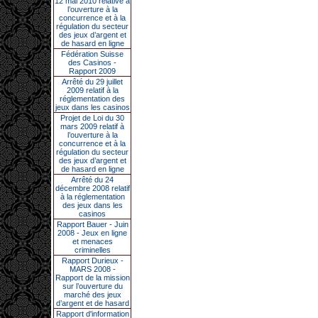
12 mai 2010 relative à
l’ouverture à la
concurrence et à la
régulation du secteur
des jeux d’argent et
de hasard en ligne
Fédération Suisse
des Casinos -
Rapport 2009
Arrêté du 29 juillet
2009 relatif à la
réglementation des
jeux dans les casinos
Projet de Loi du 30
mars 2009 relatif à
l’ouverture à la
concurrence et à la
régulation du secteur
des jeux d’argent et
de hasard en ligne
Arrêté du 24
décembre 2008 relatif
à la réglementation
des jeux dans les
casinos
Rapport Bauer - Juin
2008 - Jeux en ligne
et menaces
criminelles
Rapport Durieux -
MARS 2008 -
Rapport de la mission
sur l’ouverture du
marché des jeux
d’argent et de hasard
Rapport d'information