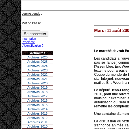
Login/speudo :
Mot de Passe :
Mardi 11 août 20
Inscription
Problème
d'identification ?
Le marché devrait êtr
Actualités
Archives 2026
Les candidats à l'ouv
Archives 2025
pas se lancer comme
Archives 2024
l'Assemblée, Éric Woer
Archives 2023
texte ne pourra pas en
Coupe du monde de foo
Archives 2022
site Internet, nouvea
Archives 2021
maillot. Éric Woerth a 
Archives 2020
Archives 2019
Le député Jean-Françoi
Archives 2018
2010, pour une ouvertu
Archives 2017
mois pour examiner les
Archives 2016
autorisation qui sera 
Archives 2015
remettre les compteurs
Archives 2014
Archives 2013
Une centaine d'ame
Archives 2012
La discussion du text
Archives 2011
s'annonce animée car
Archives 2010