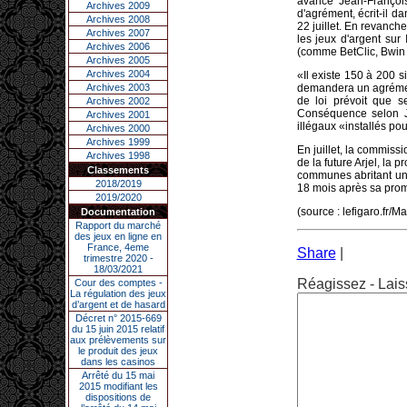
avance Jean-Françoi
Archives 2009
d'agrément, écrit-il 
Archives 2008
22 juillet. En revanche
Archives 2007
les jeux d'argent sur
Archives 2006
(comme BetClic, Bwin 
Archives 2005
Archives 2004
«Il existe 150 à 200 
Archives 2003
demandera un agrément 
de loi prévoit que s
Archives 2002
Conséquence selon Je
Archives 2001
illégaux «installés po
Archives 2000
Archives 1999
En juillet, la commiss
Archives 1998
de la future Arjel, la 
Classements
communes abritant un 
2018/2019
18 mois après sa prom
2019/2020
(source : lefigaro.fr/M
Documentation
Rapport du marché
des jeux en ligne en
France, 4eme
Share
|
trimestre 2020 -
18/03/2021
Réagissez - Lais
Cour des comptes -
La régulation des jeux
d’argent et de hasard
Décret n° 2015-669
du 15 juin 2015 relatif
aux prélèvements sur
le produit des jeux
dans les casinos
Arrêté du 15 mai
2015 modifiant les
dispositions de