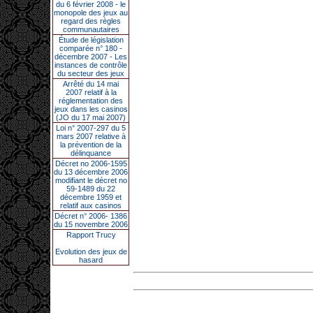
du 6 février 2008 - le
monopole des jeux au
regard des règles
communautaires
Étude de législation
comparée n° 180 -
décembre 2007 - Les
instances de contrôle
du secteur des jeux
Arrêté du 14 mai
2007 relatif à la
réglementation des
jeux dans les casinos
(JO du 17 mai 2007)
Loi n° 2007-297 du 5
mars 2007 relative à
la prévention de la
délinquance
Décret no 2006-1595
du 13 décembre 2006
modifiant le décret no
59-1489 du 22
décembre 1959 et
relatif aux casinos
Décret n° 2006- 1386
du 15 novembre 2006
Rapport Trucy
Evolution des jeux de
hasard