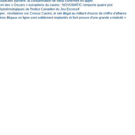
ublicités Barrière: la condamnation de Meta confirmée en appel
ori des « Oscars » européens du casino : NOVOMATIC remporte quatre prix
 épistémologiques de l'Indice Canadien du Jeu Excessif
gne : révélations sur Cresus Casino, le site illégal au milliard d’euros de chiffre d’affaires
nos illégaux en ligne sont solidement implantés et font preuve d’une grande créativité »