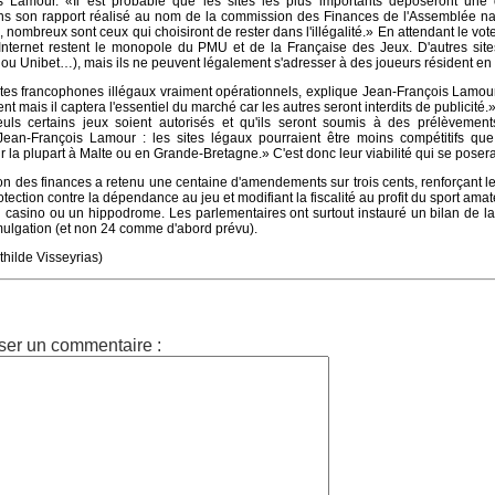
s Lamour. «Il est probable que les sites les plus importants déposeront un
dans son rapport réalisé au nom de la commission des Finances de l'Assemblée na
, nombreux sont ceux qui choisiront de rester dans l'illégalité.» En attendant le vote 
 Internet restent le monopole du PMU et de la Française des Jeux. D'autres site
ou Unibet…), mais ils ne peuvent légalement s'adresser à des joueurs résident en
sites francophones illégaux vraiment opérationnels, explique Jean-François Lamour
mais il captera l'essentiel du marché car les autres seront interdits de publicité.»
euls certains jeux soient autorisés et qu'ils seront soumis à des prélèvements
an-François Lamour : les sites légaux pourraient être moins compétitifs que 
ur la plupart à Malte ou en Grande-Bretagne.» C'est donc leur viabilité qui se poser
ion des finances a retenu une centaine d'amendements sur trois cents, renforçant l
protection contre la dépendance au jeu et modifiant la fiscalité au profit du sport ama
casino ou un hippodrome. Les parlementaires ont surtout instauré un bilan de la 
ulgation (et non 24 comme d'abord prévu).
athilde Visseyrias)
ser un commentaire :