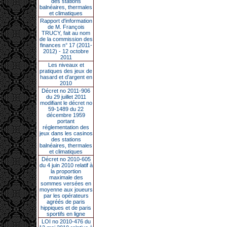
des stations
balnéaires, thermales
et climatiques
Rapport d'information
de M. François
TRUCY, fait au nom
de la commission des
finances n° 17 (2011-
2012) - 12 octobre
2011
Les niveaux et
pratiques des jeux de
hasard et d’argent en
2010
Décret no 2011-906
du 29 juillet 2011
modifiant le décret no
59-1489 du 22
décembre 1959
portant
réglementation des
jeux dans les casinos
des stations
balnéaires, thermales
et climatiques
Décret no 2010-605
du 4 juin 2010 relatif à
la proportion
maximale des
sommes versées en
moyenne aux joueurs
par les opérateurs
agréés de paris
hippiques et de paris
sportifs en ligne
LOI no 2010-476 du