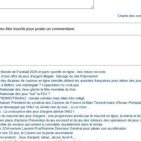
Charte des co
z être inscrits pour poster un commentaire.
Monde de Football 2026 et paris sportifs en ligne : des mises records
d’une offre de jeux d’argent illégale : blocage du site Polymarket
s dizaines de casinos en ligne interdits défient les autorités françaises pour attirer des jou
à Belfort, une martingale ? L’opposition n’y croit pas
 Nationale des Jeux gâche la fête mondiale du foot
 Nationale des jeux "tue" la FDJ ?
ERROTIN/ANJ : retraite méritée mais bilan très mitigé
abuel, Président du syndicat des Casinos de France et Alain Tisseuil maire d’Arnac-Pompa
hme développé par l’ANJ ne révèle rien du tout…si ce n’est…
 : La croissance des jeux d'argent attriste l'ANJ !
 du marché des jeux d’argent : une progression portée par le marché en ligne, la loterie et le
s plans d’actions Prévention du jeu excessif et du jeu des mineurs des opérateurs de jeux d
emble du secteur qui restent à consolider durablement dans le temps
 JOA nomme Laurent Prud’homme Directeur Général pour piloter son accélération
de ses 23 ans, le Casino sur la pente ascendante
cendo(I) : Jeux d'argent, tabac, alcool, livret A....