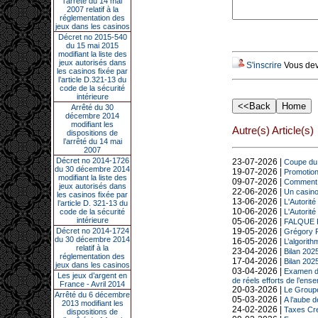
l’arrêté du 14 mai
2007 relatif à la
réglementation des
jeux dans les casinos
Décret no 2015-540
du 15 mai 2015
modifiant la liste des
jeux autorisés dans
S'inscrire
Vous deve
les casinos fixée par
l’article D.321-13 du
code de la sécurité
intérieure
Arrêté du 30
décembre 2014
modifiant les
Autre(s) Article(s)
dispositions de
l’arrêté du 14 mai
2007
Décret no 2014-1726
23-07-2026 |
Coupe du 
du 30 décembre 2014
19-07-2026 |
Promotion 
modifiant la liste des
09-07-2026 |
Comment de
jeux autorisés dans
22-06-2026 |
Un casino 
les casinos fixée par
13-06-2026 |
L'Autorité
l’article D. 321-13 du
10-06-2026 |
code de la sécurité
L'Autorité
intérieure
05-06-2026 |
FALQUE PI
Décret no 2014-1724
19-05-2026 |
Grégory R
du 30 décembre 2014
16-05-2026 |
L’algorit
relatif à la
23-04-2026 |
Bilan 2025
réglementation des
17-04-2026 |
Bilan 2025
jeux dans les casinos
03-04-2026 |
Examen de
Les jeux d’argent en
de réels efforts de l’ens
France - Avril 2014
20-03-2026 |
Le Groupe
Arrêté du 6 décembre
05-03-2026 |
A l’aube 
2013 modifiant les
24-02-2026 |
Taxes Cres
dispositions de