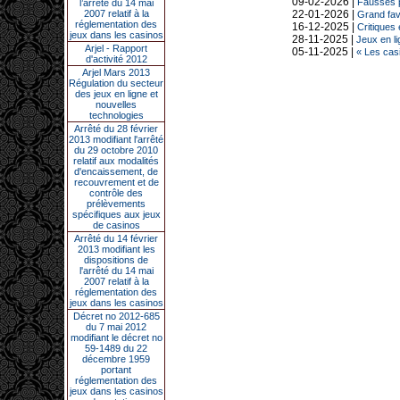
09-02-2026 |
Fausses p
l’arrêté du 14 mai
2007 relatif à la
22-01-2026 |
Grand fav
réglementation des
16-12-2025 |
Critiques
jeux dans les casinos
28-11-2025 |
Jeux en li
Arjel - Rapport
05-11-2025 |
« Les casi
d'activité 2012
Arjel Mars 2013
Régulation du secteur
des jeux en ligne et
nouvelles
technologies
Arrêté du 28 février
2013 modifiant l'arrêté
du 29 octobre 2010
relatif aux modalités
d'encaissement, de
recouvrement et de
contrôle des
prélèvements
spécifiques aux jeux
de casinos
Arrêté du 14 février
2013 modifiant les
dispositions de
l'arrêté du 14 mai
2007 relatif à la
réglementation des
jeux dans les casinos
Décret no 2012-685
du 7 mai 2012
modifiant le décret no
59-1489 du 22
décembre 1959
portant
réglementation des
jeux dans les casinos