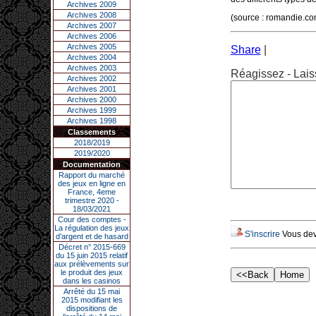
Archives 2009
Archives 2008
(source : romandie.c
Archives 2007
Archives 2006
Archives 2005
Share
|
Archives 2004
Archives 2003
Réagissez - Lais
Archives 2002
Archives 2001
Archives 2000
Archives 1999
Archives 1998
Classements
2018/2019
2019/2020
Documentation
Rapport du marché
des jeux en ligne en
France, 4eme
trimestre 2020 -
18/03/2021
Cour des comptes -
La régulation des jeux
S'inscrire
Vous deve
d’argent et de hasard
Décret n° 2015-669
du 15 juin 2015 relatif
aux prélèvements sur
le produit des jeux
dans les casinos
Arrêté du 15 mai
2015 modifiant les
dispositions de