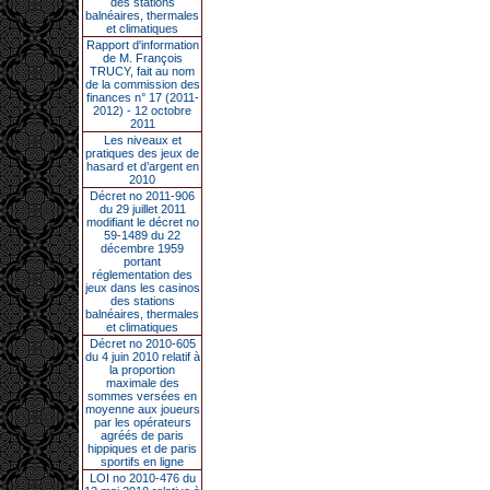
des stations
balnéaires, thermales
et climatiques
Rapport d'information
de M. François
TRUCY, fait au nom
de la commission des
finances n° 17 (2011-
2012) - 12 octobre
2011
Les niveaux et
pratiques des jeux de
hasard et d’argent en
2010
Décret no 2011-906
du 29 juillet 2011
modifiant le décret no
59-1489 du 22
décembre 1959
portant
réglementation des
jeux dans les casinos
des stations
balnéaires, thermales
et climatiques
Décret no 2010-605
du 4 juin 2010 relatif à
la proportion
maximale des
sommes versées en
moyenne aux joueurs
par les opérateurs
agréés de paris
hippiques et de paris
sportifs en ligne
LOI no 2010-476 du