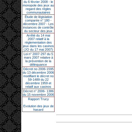
du 6 février 2008 - le
monopole des jeux au
regard des règles
communautaires
Étude de législation
comparée n° 180 -
décembre 2007 - Les
instances de contrôle
du secteur des jeux
Arrêté du 14 mai
2007 relatif à la
réglementation des
jeux dans les casinos
(JO du 17 mai 2007)
Loi n° 2007-297 du 5
mars 2007 relative à
la prévention de la
délinquance
Décret no 2006-1595
du 13 décembre 2006
modifiant le décret no
59-1489 du 22
décembre 1959 et
relatif aux casinos
Décret n° 2006- 1386
du 15 novembre 2006
Rapport Trucy
Evolution des jeux de
hasard