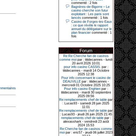
Le plus gros gain gagné depuis plus
commenté : 2 fois
de 20 ans dans l’établissement.
Bagnères-de-Bigorre – Le
casino cherche son futur
exploitant : Les paris sont
lancés
commenté : 1 fois
Casino de Forges-les-Eaux
31-03-2026|
: ce que révèle le rapport
annuel du délégataire sur le
Série de jackpots au casino JOA de
plan financier
commenté : 1
Gujan-Mestras : ce mois de mars a
fois
été fructueux pour quelques
joueurs. D’abord avec 44 207 euros
remportés le dimanche 22 mars sur
une machine à sous pour une mise
Forum
initiale de 5,28 €. Puis quelques
Re:Re:Cherche fan de casinos
jours plus tard, le vendredi 27 mars,
comme moi
par : titidecannes - lundi
un joueur a décroché 12 086 euros
20 avril 2026 10:01
sur une autre machine à sous.
pour info casino CASSIS.
par :
titidecannes - mardi 14 Octobre
Enfin, troisième et dernier jackpot,
2025 12:38
record cette fois-ci, le samedi 28
Pour info concernant le casino de
mars dernier. Quelque 111 322
DEAUVILLE
par : titidecannes -
euros ont été remportés sur la table
mercredi 01 Octobre 2025 10:25
d’Ultimate Texas Hold’em Poker,
mmentaires
Pour info casino Enghien
par :
grâce à une mise de 5 euros sur la
titidecannes - mardi 30 septembre
case bonus et une quinte flush
2025 09:56
royale. Ces gains ont été annoncés
Re:remplacements chef de table
par
dans un communiqué diffusé par le
: Lucas93 - samedi 28 juin 2025
casino ce lundi 30 mars en soirée.
11:01
Re:remplacements chef de table
par
: Lucas93 - jeudi 26 juin 2025 21:45
remplacements chef de table
par :
11-01-2026|
alexasshark - vendredi 23 août
2024 15:53
Dimanche 11 janvier, en soirée, une
Re:Cherche fan de casinos comme
cliente retraitée de 78 ans, habitant
moi
par : eric57 - jeudi 06 juillet 2023
Trémuson, a eu l’énorme surprise