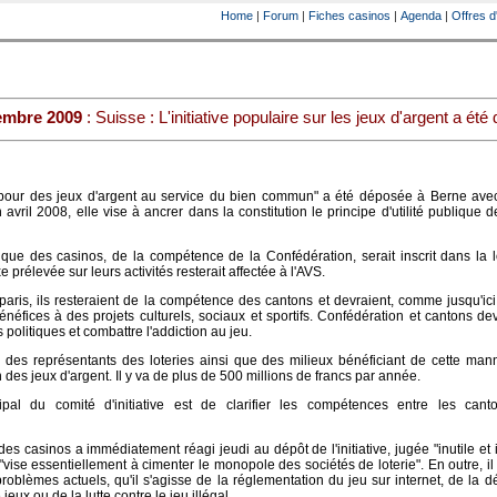
Home
|
Forum
|
Fiches casinos
|
Agenda
|
Offres d
embre 2009
: Suisse : L'initiative populaire sur les jeux d'argent a ét
e "pour des jeux d'argent au service du bien commun" a été déposée à Berne ave
avril 2008, elle vise à ancrer dans la constitution le principe d'utilité publique d
blique des casinos, de la compétence de la Confédération, serait inscrit dans la l
 prélevée sur leurs activités resterait affectée à l'AVS.
paris, ils resteraient de la compétence des cantons et devraient, comme jusqu'ici
 bénéfices à des projets culturels, sociaux et sportifs. Confédération et cantons de
politiques et combattre l'addiction au jeu.
par des représentants des loteries ainsi que des milieux bénéficiant de cette man
n des jeux d'argent. Il y va de plus de 500 millions de francs par année.
ncipal du comité d'initiative est de clarifier les compétences entre les cant
es casinos a immédiatement réagi jeudi au dépôt de l'initiative, jugée "inutile et ir
"vise essentiellement à cimenter le monopole des sociétés de loterie". En outre, il
oblèmes actuels, qu'il s'agisse de la réglementation du jeu sur internet, de la dé
jeux ou de la lutte contre le jeu illégal.