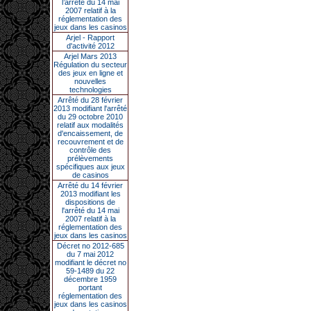
l’arrêté du 14 mai
2007 relatif à la
réglementation des
jeux dans les casinos
Arjel - Rapport
d'activité 2012
Arjel Mars 2013
Régulation du secteur
des jeux en ligne et
nouvelles
technologies
Arrêté du 28 février
2013 modifiant l'arrêté
du 29 octobre 2010
relatif aux modalités
d'encaissement, de
recouvrement et de
contrôle des
prélèvements
spécifiques aux jeux
de casinos
Arrêté du 14 février
2013 modifiant les
dispositions de
l'arrêté du 14 mai
2007 relatif à la
réglementation des
jeux dans les casinos
Décret no 2012-685
du 7 mai 2012
modifiant le décret no
59-1489 du 22
décembre 1959
portant
réglementation des
jeux dans les casinos