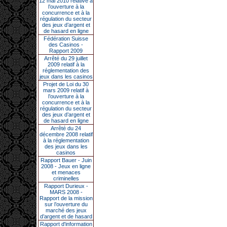
12 mai 2010 relative à
l’ouverture à la
concurrence et à la
régulation du secteur
des jeux d’argent et
de hasard en ligne
Fédération Suisse
des Casinos -
Rapport 2009
Arrêté du 29 juillet
2009 relatif à la
réglementation des
jeux dans les casinos
Projet de Loi du 30
mars 2009 relatif à
l’ouverture à la
concurrence et à la
régulation du secteur
des jeux d’argent et
de hasard en ligne
Arrêté du 24
décembre 2008 relatif
à la réglementation
des jeux dans les
casinos
Rapport Bauer - Juin
2008 - Jeux en ligne
et menaces
criminelles
Rapport Durieux -
MARS 2008 -
Rapport de la mission
sur l’ouverture du
marché des jeux
d’argent et de hasard
Rapport d'information