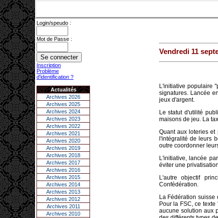
Login/speudo :
Mot de Passe :
Vendredi 11 sept
Inscription
Problème
d'identification ?
L'initiative populair
Actualités
signatures. Lancée en 
Archives 2026
jeux d'argent.
Archives 2025
Archives 2024
Le statut d'utilité pu
Archives 2023
maisons de jeu. La taxe
Archives 2022
Quant aux loteries et 
Archives 2021
l'intégralité de leurs
Archives 2020
outre coordonner leurs 
Archives 2019
Archives 2018
L'initiative, lancée 
Archives 2017
éviter une privatisatio
Archives 2016
Archives 2015
L'autre objectif pri
Confédération.
Archives 2014
Archives 2013
La Fédération suisse d
Archives 2012
Pour la FSC, ce texte 
Archives 2011
aucune solution aux pr
Archives 2010
des différents types de 