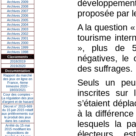
développemen
Archives 2009
Archives 2008
proposée par le
Archives 2007
Archives 2006
Archives 2005
A la question 
Archives 2004
Archives 2003
Archives 2002
tourisme inter
Archives 2001
Archives 2000
», plus de 
Archives 1999
Archives 1998
négatives, le
Classements
2018/2019
des suffrages.
2019/2020
Documentation
Rapport du marché
des jeux en ligne en
Seuls un pe
France, 4eme
trimestre 2020 -
inscrites sur 
18/03/2021
Cour des comptes -
La régulation des jeux
s’étaient dépl
d’argent et de hasard
Décret n° 2015-669
du 15 juin 2015 relatif
à la différenc
aux prélèvements sur
le produit des jeux
lesquels la p
dans les casinos
Arrêté du 15 mai
2015 modifiant les
électeurs e
dispositions de