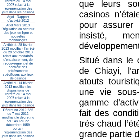
que leurs sou
l’arrêté du 14 mai
2007 relatif à la
réglementation des
casinos n’étai
jeux dans les casinos
Arjel - Rapport
d'activité 2012
pour assurer 
Arjel Mars 2013
Régulation du secteur
insisté, m
des jeux en ligne et
nouvelles
technologies
développement 
Arrêté du 28 février
2013 modifiant l'arrêté
du 29 octobre 2010
relatif aux modalités
Situé dans le 
d'encaissement, de
recouvrement et de
contrôle des
de Chiayi, l’a
prélèvements
spécifiques aux jeux
atouts tourist
de casinos
Arrêté du 14 février
2013 modifiant les
une vie sous-
dispositions de
l'arrêté du 14 mai
2007 relatif à la
gamme d’activ
réglementation des
jeux dans les casinos
fait des condit
Décret no 2012-685
du 7 mai 2012
modifiant le décret no
très chaud l’ét
59-1489 du 22
décembre 1959
portant
grande partie d
réglementation des
jeux dans les casinos