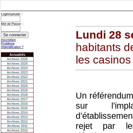
Login/speudo :
Mot de Passe :
Lundi 28 
Inscription
habitants d
Problème
d'identification ?
Actualités
les casinos
Archives 2026
Archives 2025
Archives 2024
Archives 2023
Archives 2022
Archives 2021
Archives 2020
Archives 2019
Un référendum
Archives 2018
Archives 2017
sur l’impl
Archives 2016
Archives 2015
Archives 2014
d’établissemen
Archives 2013
Archives 2012
rejet par l
Archives 2011
Archives 2010