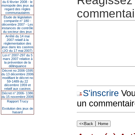
Réagissez 
du 6 février 2008 - le
monopole des jeux au
commentair
regard des règles
communautaires
Étude de législation
comparée n° 180 -
décembre 2007 - Les
instances de contrôle
du secteur des jeux
Arrêté du 14 mai
2007 relatif à la
réglementation des
jeux dans les casinos
(JO du 17 mai 2007)
Loi n° 2007-297 du 5
mars 2007 relative à
la prévention de la
délinquance
Décret no 2006-1595
du 13 décembre 2006
modifiant le décret no
59-1489 du 22
décembre 1959 et
relatif aux casinos
S'inscrire
Vous
Décret n° 2006- 1386
du 15 novembre 2006
un commentair
Rapport Trucy
Evolution des jeux de
hasard