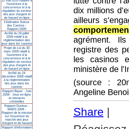
lutte contre l
12 mai 2010 relative à
l’ouverture à la
concurrence et à la
dix millions d
régulation du secteur
des jeux d’argent et
ailleurs s'eng
de hasard en ligne
Fédération Suisse
des Casinos -
comportemen
Rapport 2009
Arrêté du 29 juillet
2009 relatif à la
agrément. Il
réglementation des
jeux dans les casinos
registre des p
Projet de Loi du 30
mars 2009 relatif à
l’ouverture à la
les casinos e
concurrence et à la
régulation du secteur
des jeux d’argent et
ministère de l'I
de hasard en ligne
Arrêté du 24
décembre 2008 relatif
(source : 20m
à la réglementation
des jeux dans les
casinos
Angeline Benoi
Rapport Bauer - Juin
2008 - Jeux en ligne
et menaces
criminelles
Rapport Durieux -
Share
|
MARS 2008 -
Rapport de la mission
sur l’ouverture du
marché des jeux
d’argent et de hasard
Rapport d'information