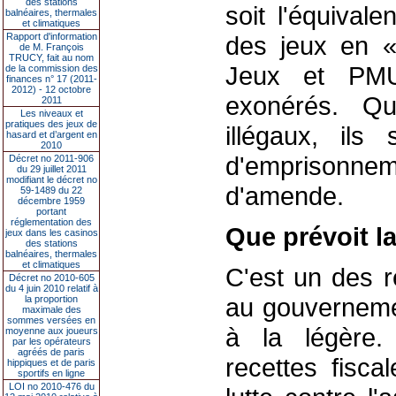
des stations
soit l'équivale
balnéaires, thermales
et climatiques
Rapport d'information
des jeux en «
de M. François
TRUCY, fait au nom
Jeux et PMU)
de la commission des
finances n° 17 (2011-
2012) - 12 octobre
exonérés. Qu
2011
Les niveaux et
pratiques des jeux de
illégaux, ils
hasard et d’argent en
2010
d'emprison
Décret no 2011-906
du 29 juillet 2011
modifiant le décret no
d'amende.
59-1489 du 22
décembre 1959
portant
réglementation des
Que prévoit la
jeux dans les casinos
des stations
balnéaires, thermales
et climatiques
C'est un des r
Décret no 2010-605
du 4 juin 2010 relatif à
au gouverneme
la proportion
maximale des
sommes versées en
à la légère.
moyenne aux joueurs
par les opérateurs
agréés de paris
recettes fisc
hippiques et de paris
sportifs en ligne
LOI no 2010-476 du