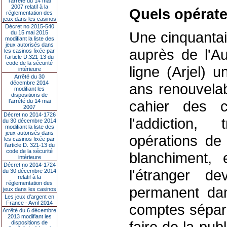
l’arrêté du 14 mai
2007 relatif à la
Quels opérate
réglementation des
jeux dans les casinos
Décret no 2015-540
Une cinquantai
du 15 mai 2015
modifiant la liste des
jeux autorisés dans
auprès de l'Au
les casinos fixée par
l’article D.321-13 du
code de la sécurité
ligne (Arjel) 
intérieure
Arrêté du 30
décembre 2014
ans renouvelab
modifiant les
dispositions de
l’arrêté du 14 mai
cahier des c
2007
Décret no 2014-1726
l'addiction,
du 30 décembre 2014
modifiant la liste des
jeux autorisés dans
opérations de 
les casinos fixée par
l’article D. 321-13 du
code de la sécurité
blanchiment, 
intérieure
Décret no 2014-1724
l'étranger d
du 30 décembre 2014
relatif à la
réglementation des
permanent dan
jeux dans les casinos
Les jeux d’argent en
France - Avril 2014
comptes séparé
Arrêté du 6 décembre
2013 modifiant les
faire de la publ
dispositions de