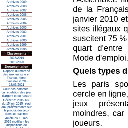
Archives 2009
Archives 2008
de la França
Archives 2007
Archives 2006
janvier 2010 e
Archives 2005
Archives 2004
sites illégaux
Archives 2003
Archives 2002
suscitent 75 %
Archives 2001
Archives 2000
Archives 1999
quart d'entre
Archives 1998
Classements
Mode d'emploi
2018/2019
2019/2020
Documentation
Quels types d
Rapport du marché
des jeux en ligne en
France, 4eme
Les paris spor
trimestre 2020 -
18/03/2021
Cour des comptes -
cercle en ligne
La régulation des jeux
d’argent et de hasard
Décret n° 2015-669
jeux présent
du 15 juin 2015 relatif
aux prélèvements sur
moindres, car 
le produit des jeux
dans les casinos
Arrêté du 15 mai
joueurs.
2015 modifiant les
dispositions de