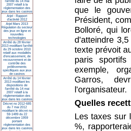
l’arrêté du 14 mai
2007 relatif à la
que le gouve
réglementation des
jeux dans les casinos
Arjel - Rapport
Président, co
d'activité 2012
Arjel Mars 2013
Bolloré, qui l
Régulation du secteur
des jeux en ligne et
nouvelles
d'atteindre 3,5
technologies
Arrêté du 28 février
2013 modifiant l'arrêté
texte prévoit a
du 29 octobre 2010
relatif aux modalités
d'encaissement, de
paris sportif
recouvrement et de
contrôle des
exemple, org
prélèvements
spécifiques aux jeux
de casinos
Garros, dev
Arrêté du 14 février
2013 modifiant les
dispositions de
l'organisateur.
l'arrêté du 14 mai
2007 relatif à la
réglementation des
jeux dans les casinos
Quelles recet
Décret no 2012-685
du 7 mai 2012
modifiant le décret no
Les taxes sur 
59-1489 du 22
décembre 1959
portant
%, rapporterai
réglementation des
jeux dans les casinos