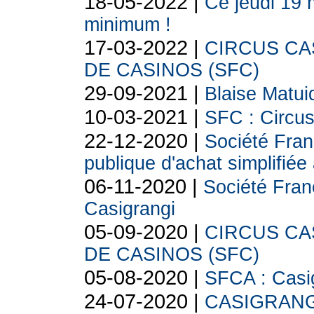
18-05-2022 |
Ce jeudi 19 m
minimum !
17-03-2022 |
CIRCUS CASI
DE CASINOS (SFC)
29-09-2021 |
Blaise Matui
10-03-2021 |
SFC : Circus
22-12-2020 |
Société Fran
publique d'achat simplifiée
06-11-2020 |
Société Franç
Casigrangi
05-09-2020 |
CIRCUS CASI
DE CASINOS (SFC)
05-08-2020 |
SFCA : Casig
24-07-2020 |
CASIGRANGI 