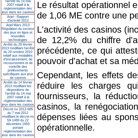
l’arrêté du 14 mai
Le résultat opérationnel 
2007 relatif à la
réglementation des
jeux dans les casinos
de 1,06 ME contre une p
Arjel - Rapport
d'activité 2012
Arjel Mars 2013
L'activité des casinos (in
Régulation du secteur
des jeux en ligne et
nouvelles
de 12,2% du chiffre d'
technologies
Arrêté du 28 février
précédente, ce qui attes
2013 modifiant l'arrêté
du 29 octobre 2010
relatif aux modalités
pouvoir d'achat et sa médi
d'encaissement, de
recouvrement et de
contrôle des
prélèvements
Cependant, les effets 
spécifiques aux jeux
de casinos
Arrêté du 14 février
réduire les charges qu
2013 modifiant les
dispositions de
fournisseurs, la réduct
l'arrêté du 14 mai
2007 relatif à la
réglementation des
casinos, la renégociat
jeux dans les casinos
Décret no 2012-685
du 7 mai 2012
dépenses liées au sponso
modifiant le décret no
59-1489 du 22
décembre 1959
opérationnelle.
portant
réglementation des
jeux dans les casinos