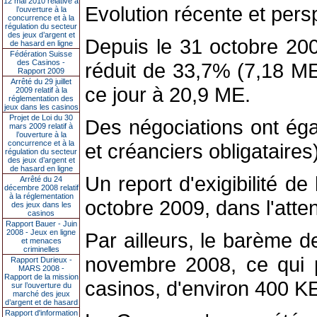
12 mai 2010 relative à
Evolution récente et pers
l’ouverture à la
concurrence et à la
régulation du secteur
des jeux d’argent et
Depuis le 31 octobre 200
de hasard en ligne
Fédération Suisse
des Casinos -
réduit de 33,7% (7,18 ME
Rapport 2009
Arrêté du 29 juillet
ce jour à 20,9 ME.
2009 relatif à la
réglementation des
jeux dans les casinos
Projet de Loi du 30
Des négociations ont ég
mars 2009 relatif à
l’ouverture à la
concurrence et à la
et créanciers obligataire
régulation du secteur
des jeux d’argent et
de hasard en ligne
Un report d'exigibilité d
Arrêté du 24
décembre 2008 relatif
à la réglementation
octobre 2009, dans l'atte
des jeux dans les
casinos
Rapport Bauer - Juin
2008 - Jeux en ligne
Par ailleurs, le barème d
et menaces
criminelles
novembre 2008, ce qui 
Rapport Durieux -
MARS 2008 -
Rapport de la mission
casinos, d'environ 400 K
sur l’ouverture du
marché des jeux
d’argent et de hasard
Rapport d'information