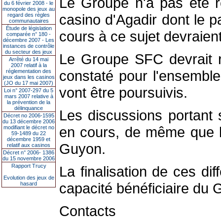
Le Groupe n'a pas été ré
du 6 février 2008 - le
monopole des jeux au
casino d'Agadir dont le 
regard des règles
communautaires
Étude de législation
cours à ce sujet devraien
comparée n° 180 -
décembre 2007 - Les
instances de contrôle
du secteur des jeux
Le Groupe SFC devrait re
Arrêté du 14 mai
2007 relatif à la
constaté pour l'ensemble
réglementation des
jeux dans les casinos
(JO du 17 mai 2007)
vont être poursuivis.
Loi n° 2007-297 du 5
mars 2007 relative à
la prévention de la
délinquance
Les discussions portant 
Décret no 2006-1595
du 13 décembre 2006
en cours, de même que l
modifiant le décret no
59-1489 du 22
décembre 1959 et
Guyon.
relatif aux casinos
Décret n° 2006- 1386
du 15 novembre 2006
Rapport Trucy
La finalisation de ces di
Evolution des jeux de
capacité bénéficiaire du
hasard
Contacts