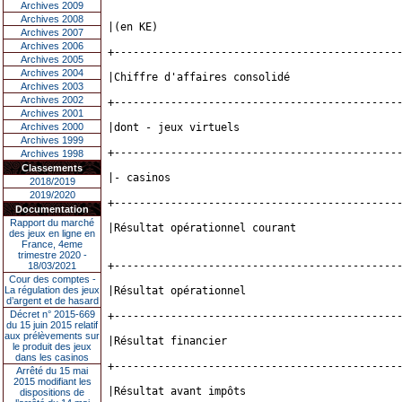
Archives 2009
Archives 2008
|(en KE)                                      
Archives 2007
Archives 2006
+---------------------------------------------
Archives 2005
Archives 2004
|Chiffre d'affaires consolidé                 
Archives 2003
Archives 2002
+---------------------------------------------
Archives 2001
Archives 2000
|dont - jeux virtuels                         
Archives 1999
+---------------------------------------------
Archives 1998
Classements
|- casinos                                    
2018/2019
2019/2020
+---------------------------------------------
Documentation
Rapport du marché
|Résultat opérationnel courant                
des jeux en ligne en
France, 4eme
trimestre 2020 -
+---------------------------------------------
18/03/2021
Cour des comptes -
La régulation des jeux
|Résultat opérationnel                        
d’argent et de hasard
Décret n° 2015-669
+---------------------------------------------
du 15 juin 2015 relatif
aux prélèvements sur
|Résultat financier                           
le produit des jeux
dans les casinos
+---------------------------------------------
Arrêté du 15 mai
2015 modifiant les
|Résultat avant impôts                        
dispositions de