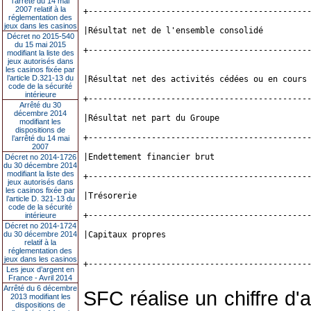
l’arrêté du 14 mai
2007 relatif à la
+---------------------------------------------
réglementation des
jeux dans les casinos
|Résultat net de l'ensemble consolidé         
Décret no 2015-540
du 15 mai 2015
+---------------------------------------------
modifiant la liste des
jeux autorisés dans
les casinos fixée par
l’article D.321-13 du
|Résultat net des activités cédées ou en cours
code de la sécurité
intérieure
+---------------------------------------------
Arrêté du 30
décembre 2014
|Résultat net part du Groupe                  
modifiant les
dispositions de
+---------------------------------------------
l’arrêté du 14 mai
2007
|Endettement financier brut                   
Décret no 2014-1726
du 30 décembre 2014
modifiant la liste des
+---------------------------------------------
jeux autorisés dans
les casinos fixée par
|Trésorerie                                   
l’article D. 321-13 du
code de la sécurité
+---------------------------------------------
intérieure
Décret no 2014-1724
du 30 décembre 2014
|Capitaux propres                             
relatif à la
réglementation des
jeux dans les casinos
+---------------------------------------------
Les jeux d’argent en
France - Avril 2014
Arrêté du 6 décembre
SFC réalise un chiffre d
2013 modifiant les
dispositions de