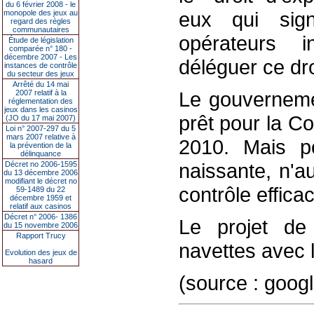
du 6 février 2008 - le
eux qui sign
monopole des jeux au
regard des règles
communautaires
opérateurs i
Étude de législation
comparée n° 180 -
décembre 2007 - Les
déléguer ce dro
instances de contrôle
du secteur des jeux
Arrêté du 14 mai
Le gouvernemen
2007 relatif à la
réglementation des
jeux dans les casinos
prêt pour la 
(JO du 17 mai 2007)
Loi n° 2007-297 du 5
mars 2007 relative à
2010. Mais po
la prévention de la
délinquance
naissante, n'a
Décret no 2006-1595
du 13 décembre 2006
modifiant le décret no
contrôle effica
59-1489 du 22
décembre 1959 et
relatif aux casinos
Décret n° 2006- 1386
Le projet de 
du 15 novembre 2006
Rapport Trucy
navettes avec 
Evolution des jeux de
hasard
(source : goog