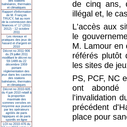
des stations
de cinq ans, d
balnéaires, thermales
et climatiques
illégal et, le c
Rapport d'information
de M. François
TRUCY, fait au nom
de la commission des
L'accès aux si
finances n° 17 (2011-
2012) - 12 octobre
2011
le gouverneme
Les niveaux et
pratiques des jeux de
M. Lamour en d
hasard et d’argent en
2010
Décret no 2011-906
référés plutôt 
du 29 juillet 2011
modifiant le décret no
59-1489 du 22
les sites de je
décembre 1959
portant
réglementation des
jeux dans les casinos
PS, PCF, NC et
des stations
balnéaires, thermales
et climatiques
ont abondé 
Décret no 2010-605
du 4 juin 2010 relatif à
l'invalidation 
la proportion
maximale des
sommes versées en
précédent d'Ha
moyenne aux joueurs
par les opérateurs
agréés de paris
place pour sanc
hippiques et de paris
sportifs en ligne
LOI no 2010-476 du