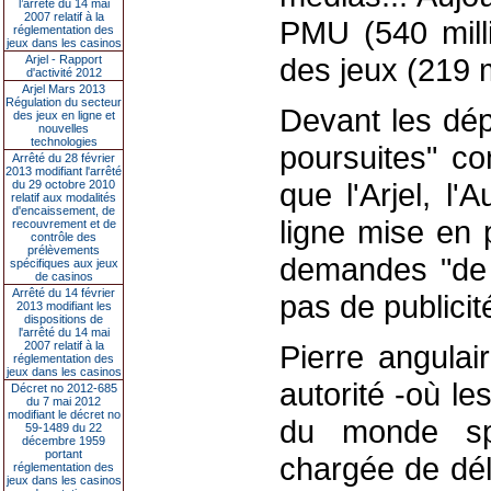
l’arrêté du 14 mai
2007 relatif à la
PMU (540 milli
réglementation des
jeux dans les casinos
des jeux (219 m
Arjel - Rapport
d'activité 2012
Arjel Mars 2013
Régulation du secteur
Devant les dé
des jeux en ligne et
nouvelles
technologies
poursuites" co
Arrêté du 28 février
2013 modifiant l'arrêté
que l'Arjel, l'
du 29 octobre 2010
relatif aux modalités
d'encaissement, de
ligne mise en p
recouvrement et de
contrôle des
prélèvements
demandes "de 
spécifiques aux jeux
de casinos
Arrêté du 14 février
pas de publicit
2013 modifiant les
dispositions de
l'arrêté du 14 mai
2007 relatif à la
Pierre angulai
réglementation des
jeux dans les casinos
autorité -où l
Décret no 2012-685
du 7 mai 2012
modifiant le décret no
du monde spor
59-1489 du 22
décembre 1959
portant
chargée de dél
réglementation des
jeux dans les casinos