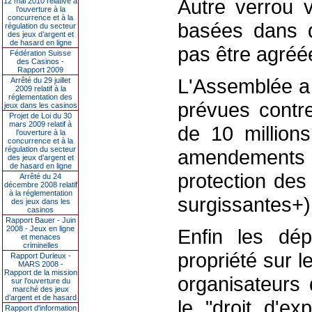
Autre verrou v
12 mai 2010 relative à
l’ouverture à la
concurrence et à la
basées dans d
régulation du secteur
des jeux d’argent et
de hasard en ligne
pas être agréé
Fédération Suisse
des Casinos -
Rapport 2009
L'Assemblée a 
Arrêté du 29 juillet
2009 relatif à la
réglementation des
prévues contre
jeux dans les casinos
Projet de Loi du 30
mars 2009 relatif à
de 10 million
l’ouverture à la
concurrence et à la
régulation du secteur
amendements de
des jeux d’argent et
de hasard en ligne
protection des
Arrêté du 24
décembre 2008 relatif
à la réglementation
surgissantes+)
des jeux dans les
casinos
Rapport Bauer - Juin
2008 - Jeux en ligne
Enfin les dép
et menaces
criminelles
propriété sur l
Rapport Durieux -
MARS 2008 -
Rapport de la mission
organisateurs 
sur l’ouverture du
marché des jeux
d’argent et de hasard
le "droit d'ex
Rapport d'information