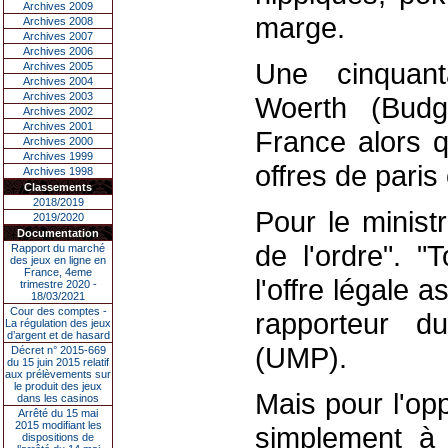
Archives 2009
marge.
Archives 2008
Archives 2007
Archives 2006
Une cinquant
Archives 2005
Archives 2004
Archives 2003
Woerth (Budge
Archives 2002
Archives 2001
France alors q
Archives 2000
Archives 1999
offres de paris 
Archives 1998
Classements
2018/2019
Pour le minist
2019/2020
Documentation
de l'ordre". "
Rapport du marché
des jeux en ligne en
France, 4eme
l'offre légale as
trimestre 2020 -
18/03/2021
Cour des comptes -
rapporteur d
La régulation des jeux
d’argent et de hasard
(UMP).
Décret n° 2015-669
du 15 juin 2015 relatif
aux prélèvements sur
le produit des jeux
Mais pour l'opp
dans les casinos
Arrêté du 15 mai
2015 modifiant les
simplement à "
dispositions de