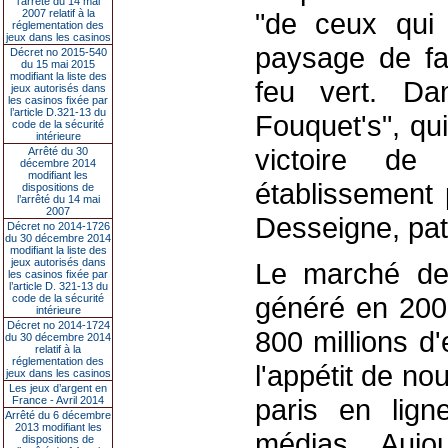
l’arrêté du 14 mai
2007 relatif à la
"de ceux qui 
réglementation des
jeux dans les casinos
paysage de fac
Décret no 2015-540
du 15 mai 2015
modifiant la liste des
feu vert. Da
jeux autorisés dans
les casinos fixée par
l’article D.321-13 du
Fouquet's", qu
code de la sécurité
intérieure
victoire de
Arrêté du 30
décembre 2014
modifiant les
établissement 
dispositions de
l’arrêté du 14 mai
2007
Desseigne, pat
Décret no 2014-1726
du 30 décembre 2014
modifiant la liste des
jeux autorisés dans
Le marché des
les casinos fixée par
l’article D. 321-13 du
généré en 2008
code de la sécurité
intérieure
Décret no 2014-1724
800 millions d
du 30 décembre 2014
relatif à la
réglementation des
l'appétit de n
jeux dans les casinos
Les jeux d’argent en
paris en ligne
France - Avril 2014
Arrêté du 6 décembre
2013 modifiant les
médias... Aujou
dispositions de