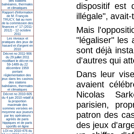
des stations
dispositif est 
balnéaires, thermales
et climatiques
Rapport d'information
illégale", avait-t
de M. François
TRUCY, fait au nom
de la commission des
finances n° 17 (2011-
Mais l'opposit
2012) - 12 octobre
2011
"légaliser" les
Les niveaux et
pratiques des jeux de
hasard et d’argent en
sont déjà inst
2010
Décret no 2011-906
du 29 juillet 2011
d'autres qui att
modifiant le décret no
59-1489 du 22
décembre 1959
Dans leur vise
portant
réglementation des
jeux dans les casinos
avaient céléb
des stations
balnéaires, thermales
et climatiques
Nicolas Sar
Décret no 2010-605
du 4 juin 2010 relatif à
la proportion
parisien, pro
maximale des
sommes versées en
patron des cas
moyenne aux joueurs
par les opérateurs
agréés de paris
des jeux d'arg
hippiques et de paris
sportifs en ligne
LOI no 2010-476 du