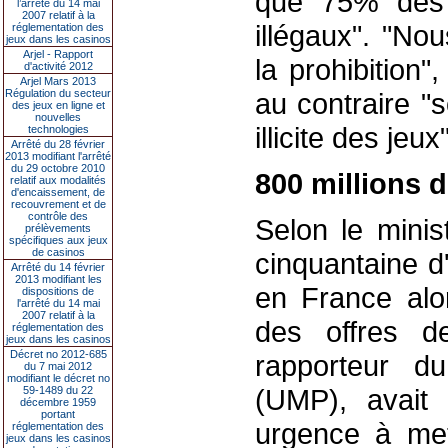
que 75% des p
l’arrêté du 14 mai
2007 relatif à la
illégaux". "N
réglementation des
jeux dans les casinos
Arjel - Rapport
la prohibition",
d'activité 2012
Arjel Mars 2013
Régulation du secteur
au contraire "
des jeux en ligne et
nouvelles
illicite des jeux"
technologies
Arrêté du 28 février
2013 modifiant l'arrêté
du 29 octobre 2010
800 millions d
relatif aux modalités
d'encaissement, de
recouvrement et de
contrôle des
Selon le minis
prélèvements
spécifiques aux jeux
de casinos
cinquantaine d
Arrêté du 14 février
2013 modifiant les
en France alo
dispositions de
l'arrêté du 14 mai
2007 relatif à la
des offres de
réglementation des
jeux dans les casinos
Décret no 2012-685
rapporteur d
du 7 mai 2012
modifiant le décret no
(UMP), avait 
59-1489 du 22
décembre 1959
portant
urgence à mett
réglementation des
jeux dans les casinos