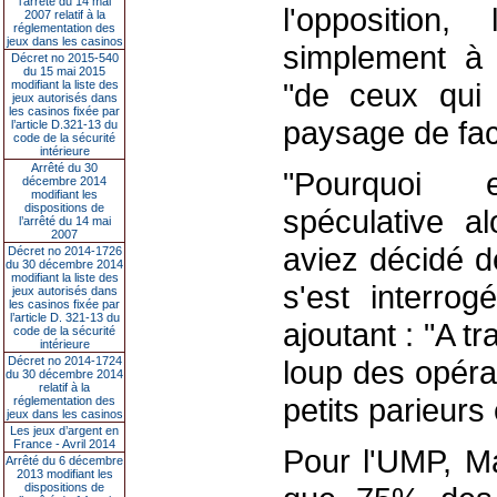
l’arrêté du 14 mai
l'opposition
2007 relatif à la
réglementation des
jeux dans les casinos
simplement à "
Décret no 2015-540
du 15 mai 2015
"de ceux qui 
modifiant la liste des
jeux autorisés dans
les casinos fixée par
paysage de fac
l’article D.321-13 du
code de la sécurité
intérieure
Arrêté du 30
"Pourquoi 
décembre 2014
modifiant les
dispositions de
spéculative a
l’arrêté du 14 mai
2007
aviez décidé d
Décret no 2014-1726
du 30 décembre 2014
modifiant la liste des
s'est interro
jeux autorisés dans
les casinos fixée par
l’article D. 321-13 du
ajoutant : "A t
code de la sécurité
intérieure
Décret no 2014-1724
loup des opéra
du 30 décembre 2014
relatif à la
petits parieurs
réglementation des
jeux dans les casinos
Les jeux d’argent en
France - Avril 2014
Pour l'UMP, M
Arrêté du 6 décembre
2013 modifiant les
dispositions de