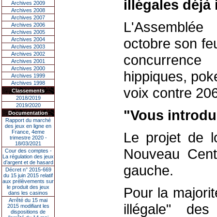
illégales déjà 
Archives 2009
Archives 2008
Archives 2007
L'Assemblée
Archives 2006
Archives 2005
octobre son feu
Archives 2004
Archives 2003
Archives 2002
concurrence 
Archives 2001
Archives 2000
hippiques, pok
Archives 1999
Archives 1998
voix contre 206
Classements
2018/2019
2019/2020
"Vous introdui
Documentation
Rapport du marché
des jeux en ligne en
France, 4eme
Le projet de l
trimestre 2020 -
18/03/2021
Nouveau Centr
Cour des comptes -
La régulation des jeux
d’argent et de hasard
gauche.
Décret n° 2015-669
du 15 juin 2015 relatif
aux prélèvements sur
le produit des jeux
Pour la majorit
dans les casinos
Arrêté du 15 mai
illégale" de
2015 modifiant les
dispositions de