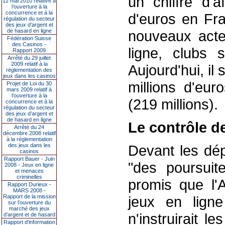
un chiffre d'a
12 mai 2010 relative à
l’ouverture à la
concurrence et à la
d'euros en Fra
régulation du secteur
des jeux d’argent et
de hasard en ligne
nouveaux acte
Fédération Suisse
des Casinos -
ligne, clubs s
Rapport 2009
Arrêté du 29 juillet
2009 relatif à la
Aujourd'hui, i
réglementation des
jeux dans les casinos
millions d'eur
Projet de Loi du 30
mars 2009 relatif à
l’ouverture à la
(219 millions).
concurrence et à la
régulation du secteur
des jeux d’argent et
de hasard en ligne
Le contrôle de
Arrêté du 24
décembre 2008 relatif
à la réglementation
des jeux dans les
Devant les dép
casinos
Rapport Bauer - Juin
"des poursuit
2008 - Jeux en ligne
et menaces
criminelles
promis que l'A
Rapport Durieux -
MARS 2008 -
Rapport de la mission
jeux en lign
sur l’ouverture du
marché des jeux
n'instruirait 
d’argent et de hasard
Rapport d'information