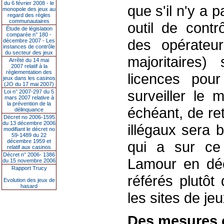
du 6 février 2008 - le
que s'il n'y a 
monopole des jeux au
regard des règles
communautaires
outil de contr
Étude de législation
comparée n° 180 -
des opérateu
décembre 2007 - Les
instances de contrôle
du secteur des jeux
majoritaires)
Arrêté du 14 mai
2007 relatif à la
réglementation des
licences pou
jeux dans les casinos
(JO du 17 mai 2007)
surveiller le 
Loi n° 2007-297 du 5
mars 2007 relative à
la prévention de la
échéant, de ret
délinquance
Décret no 2006-1595
du 13 décembre 2006
illégaux sera 
modifiant le décret no
59-1489 du 22
décembre 1959 et
qui a sur ce
relatif aux casinos
Décret n° 2006- 1386
Lamour en déc
du 15 novembre 2006
Rapport Trucy
référés plutôt 
Evolution des jeux de
hasard
les sites de je
Des mesures c