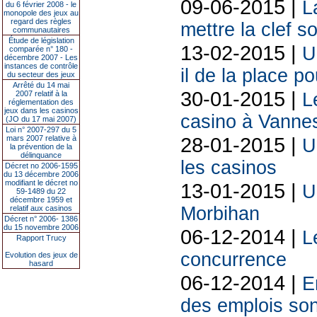
09-06-2015 |
L
du 6 février 2008 - le
monopole des jeux au
regard des règles
mettre la clef s
communautaires
Étude de législation
13-02-2015 |
U
comparée n° 180 -
décembre 2007 - Les
instances de contrôle
il de la place p
du secteur des jeux
Arrêté du 14 mai
30-01-2015 |
2007 relatif à la
L
réglementation des
jeux dans les casinos
casino à Vanne
(JO du 17 mai 2007)
Loi n° 2007-297 du 5
28-01-2015 |
mars 2007 relative à
U
la prévention de la
délinquance
les casinos
Décret no 2006-1595
du 13 décembre 2006
modifiant le décret no
13-01-2015 |
U
59-1489 du 22
décembre 1959 et
Morbihan
relatif aux casinos
Décret n° 2006- 1386
du 15 novembre 2006
06-12-2014 |
L
Rapport Trucy
concurrence
Evolution des jeux de
hasard
06-12-2014 |
E
des emplois son