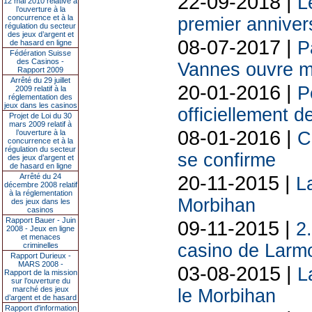
22-09-2018 |
L
12 mai 2010 relative à
l’ouverture à la
concurrence et à la
premier anniver
régulation du secteur
des jeux d’argent et
08-07-2017 |
P
de hasard en ligne
Fédération Suisse
des Casinos -
Vannes ouvre m
Rapport 2009
Arrêté du 29 juillet
20-01-2016 |
P
2009 relatif à la
réglementation des
jeux dans les casinos
officiellement d
Projet de Loi du 30
mars 2009 relatif à
08-01-2016 |
l’ouverture à la
C
concurrence et à la
régulation du secteur
se confirme
des jeux d’argent et
de hasard en ligne
20-11-2015 |
Arrêté du 24
L
décembre 2008 relatif
à la réglementation
Morbihan
des jeux dans les
casinos
Rapport Bauer - Juin
09-11-2015 |
2
2008 - Jeux en ligne
et menaces
casino de Larmo
criminelles
Rapport Durieux -
MARS 2008 -
03-08-2015 |
L
Rapport de la mission
sur l’ouverture du
marché des jeux
le Morbihan
d’argent et de hasard
Rapport d'information