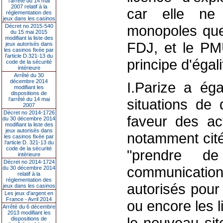
l’arrêté du 14 mai
2007 relatif à la
car elle ne
réglementation des
jeux dans les casinos
monopoles que
Décret no 2015-540
du 15 mai 2015
modifiant la liste des
FDJ, et le PM
jeux autorisés dans
les casinos fixée par
l’article D.321-13 du
principe d'égali
code de la sécurité
intérieure
Arrêté du 30
décembre 2014
I.Parize a éga
modifiant les
dispositions de
l’arrêté du 14 mai
situations de 
2007
Décret no 2014-1726
faveur des ac
du 30 décembre 2014
modifiant la liste des
jeux autorisés dans
notamment cité
les casinos fixée par
l’article D. 321-13 du
code de la sécurité
"prendre d
intérieure
Décret no 2014-1724
communicatio
du 30 décembre 2014
relatif à la
réglementation des
autorisés pour 
jeux dans les casinos
Les jeux d’argent en
France - Avril 2014
ou encore les l
Arrêté du 6 décembre
2013 modifiant les
le nouveau sit
dispositions de