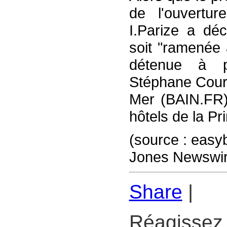
de l'ouvertu
I.Parize a déc
soit "ramenée
détenue à pa
Stéphane Courb
Mer (BAIN.FR),
hôtels de la P
(source : eas
Jones Newswir
Share
|
Réagissez 