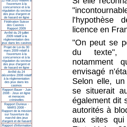
Si elle reconn
12 mai 2010 relative à
l’ouverture à la
concurrence et à la
"incontournable
régulation du secteur
des jeux d’argent et
l'hypothèse
de hasard en ligne
Fédération Suisse
des Casinos -
licence en Fra
Rapport 2009
Arrêté du 29 juillet
2009 relatif à la
réglementation des
"On peut se p
jeux dans les casinos
Projet de Loi du 30
du texte", a
mars 2009 relatif à
l’ouverture à la
concurrence et à la
notamment q
régulation du secteur
des jeux d’argent et
de hasard en ligne
envisagé n'éta
Arrêté du 24
décembre 2008 relatif
Selon elle, un
à la réglementation
des jeux dans les
casinos
se situerait 
Rapport Bauer - Juin
2008 - Jeux en ligne
et menaces
également dit 
criminelles
Rapport Durieux -
autorités à bl
MARS 2008 -
Rapport de la mission
sur l’ouverture du
aux sites qui
marché des jeux
d’argent et de hasard
Rapport d'information