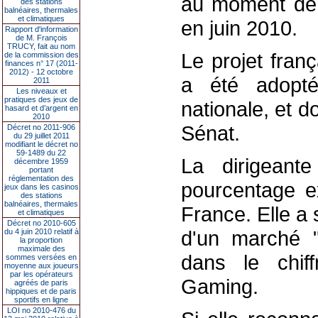
au moment de 
des stations
balnéaires, thermales
et climatiques
en juin 2010.
Rapport d'information
de M. François
TRUCY, fait au nom
Le projet fran
de la commission des
finances n° 17 (2011-
2012) - 12 octobre
a été adopté
2011
Les niveaux et
pratiques des jeux de
nationale, et d
hasard et d’argent en
2010
Sénat.
Décret no 2011-906
du 29 juillet 2011
modifiant le décret no
59-1489 du 22
La dirigeant
décembre 1959
portant
réglementation des
pourcentage ex
jeux dans les casinos
des stations
balnéaires, thermales
France. Elle a 
et climatiques
Décret no 2010-605
d'un marché "
du 4 juin 2010 relatif à
la proportion
maximale des
dans le chiff
sommes versées en
moyenne aux joueurs
par les opérateurs
Gaming.
agréés de paris
hippiques et de paris
sportifs en ligne
LOI no 2010-476 du