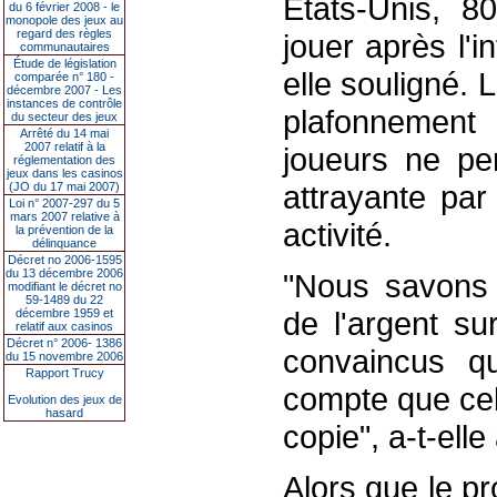
Etats-Unis, 8
du 6 février 2008 - le
monopole des jeux au
regard des règles
jouer après l'i
communautaires
Étude de législation
elle souligné. 
comparée n° 180 -
décembre 2007 - Les
instances de contrôle
plafonnement
du secteur des jeux
Arrêté du 14 mai
2007 relatif à la
joueurs ne per
réglementation des
jeux dans les casinos
attrayante par
(JO du 17 mai 2007)
Loi n° 2007-297 du 5
mars 2007 relative à
activité.
la prévention de la
délinquance
Décret no 2006-1595
du 13 décembre 2006
"Nous savons 
modifiant le décret no
59-1489 du 22
de l'argent s
décembre 1959 et
relatif aux casinos
Décret n° 2006- 1386
convaincus q
du 15 novembre 2006
Rapport Trucy
compte que cel
Evolution des jeux de
hasard
copie", a-t-elle
Alors que le pro