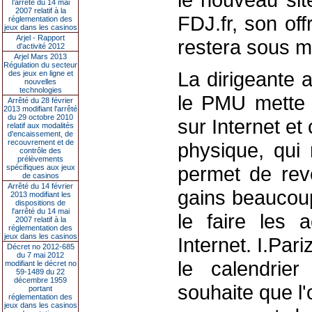
l’arrêté du 14 mai
2007 relatif à la
FDJ.fr, son off
réglementation des
jeux dans les casinos
Arjel - Rapport
restera sous m
d'activité 2012
Arjel Mars 2013
Régulation du secteur
La dirigeante 
des jeux en ligne et
nouvelles
technologies
le PMU mette 
Arrêté du 28 février
2013 modifiant l'arrêté
du 29 octobre 2010
sur Internet et
relatif aux modalités
d'encaissement, de
recouvrement et de
physique, qui 
contrôle des
prélèvements
permet de reve
spécifiques aux jeux
de casinos
Arrêté du 14 février
gains beaucoup
2013 modifiant les
dispositions de
l'arrêté du 14 mai
le faire les 
2007 relatif à la
réglementation des
jeux dans les casinos
Internet. I.Pari
Décret no 2012-685
du 7 mai 2012
le calendrie
modifiant le décret no
59-1489 du 22
décembre 1959
souhaite que l'
portant
réglementation des
jeux dans les casinos