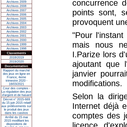
concurrence de
Archives 2009
Archives 2008
points sont, s
Archives 2007
Archives 2006
Archives 2005
provoquent une
Archives 2004
Archives 2003
Archives 2002
"Pour l'instan
Archives 2001
Archives 2000
mais nous ne
Archives 1999
Archives 1998
I.Parize lors 
Classements
2018/2019
ajoutant que 
2019/2020
Documentation
Rapport du marché
janvier pourrai
des jeux en ligne en
France, 4eme
modifications.
trimestre 2020 -
18/03/2021
Cour des comptes -
La régulation des jeux
Selon la dirige
d’argent et de hasard
Décret n° 2015-669
du 15 juin 2015 relatif
Internet déjà 
aux prélèvements sur
le produit des jeux
comptes des jo
dans les casinos
Arrêté du 15 mai
2015 modifiant les
licence d'explo
dispositions de