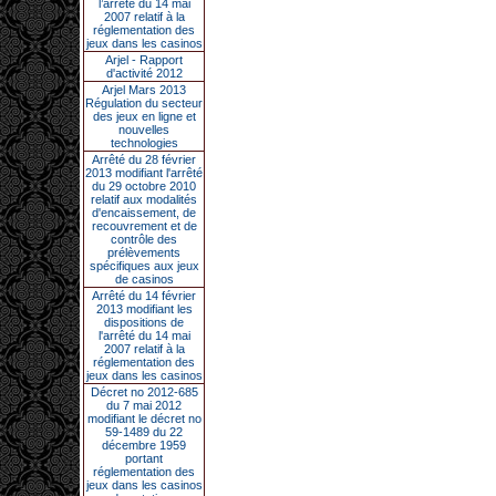
l’arrêté du 14 mai
2007 relatif à la
réglementation des
jeux dans les casinos
Arjel - Rapport
d'activité 2012
Arjel Mars 2013
Régulation du secteur
des jeux en ligne et
nouvelles
technologies
Arrêté du 28 février
2013 modifiant l'arrêté
du 29 octobre 2010
relatif aux modalités
d'encaissement, de
recouvrement et de
contrôle des
prélèvements
spécifiques aux jeux
de casinos
Arrêté du 14 février
2013 modifiant les
dispositions de
l'arrêté du 14 mai
2007 relatif à la
réglementation des
jeux dans les casinos
Décret no 2012-685
du 7 mai 2012
modifiant le décret no
59-1489 du 22
décembre 1959
portant
réglementation des
jeux dans les casinos