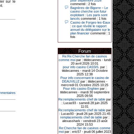
pour septembre 2026
ier sur le
Le plus gros gain gagné depuis plus
commenté : 2 fois
t.
de 20 ans dans l’établissement.
Bagnères-de-Bigorre – Le
casino cherche son futur
exploitant : Les paris sont
lancés
commenté : 1 fois
Casino de Forges-les-Eaux
31-03-2026|
: ce que révèle le rapport
annuel du délégataire sur le
Série de jackpots au casino JOA de
plan financier
commenté : 1
Gujan-Mestras : ce mois de mars a
fois
été fructueux pour quelques
joueurs. D’abord avec 44 207 euros
remportés le dimanche 22 mars sur
une machine à sous pour une mise
Forum
initiale de 5,28 €. Puis quelques
jours plus tard, le vendredi 27 mars,
Re:Re:Cherche fan de casinos
un joueur a décroché 12 086 euros
comme moi
par : titidecannes - lundi
sur une autre machine à sous.
20 avril 2026 10:01
pour info casino CASSIS.
par :
Enfin, troisième et dernier jackpot,
titidecannes - mardi 14 Octobre
record cette fois-ci, le samedi 28
2025 12:38
mars dernier. Quelque 111 322
Pour info concernant le casino de
euros ont été remportés sur la table
DEAUVILLE
par : titidecannes -
d’Ultimate Texas Hold’em Poker,
mercredi 01 Octobre 2025 10:25
grâce à une mise de 5 euros sur la
Pour info casino Enghien
par :
case bonus et une quinte flush
titidecannes - mardi 30 septembre
mmentaires
royale. Ces gains ont été annoncés
2025 09:56
dans un communiqué diffusé par le
Re:remplacements chef de table
par
casino ce lundi 30 mars en soirée.
: Lucas93 - samedi 28 juin 2025
11:01
Re:remplacements chef de table
par
: Lucas93 - jeudi 26 juin 2025 21:45
remplacements chef de table
par :
11-01-2026|
alexasshark - vendredi 23 août
2024 15:53
Dimanche 11 janvier, en soirée, une
Re:Cherche fan de casinos comme
cliente retraitée de 78 ans, habitant
moi
par : eric57 - jeudi 06 juillet 2023
Trémuson, a eu l’énorme surprise