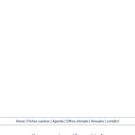
Home
|
Fiches casinos
|
Agenda
|
Offres d'emploi
|
Annuaire
|
cont@ct