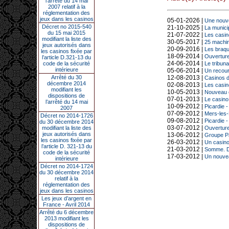
l’arrêté du 14 mai
2007 relatif à la
réglementation des
jeux dans les casinos
05-01-2026 |
Une nouve
Décret no 2015-540
21-10-2025 |
La munici
du 15 mai 2015
21-07-2022 |
Les casino
modifiant la liste des
30-05-2017 |
25 machin
jeux autorisés dans
20-09-2016 |
Les braqu
les casinos fixée par
18-09-2014 |
Ouverture
l’article D.321-13 du
24-06-2014 |
code de la sécurité
Le tribuna
intérieure
05-06-2014 |
Un recour
Arrêté du 30
12-08-2013 |
Casinos de
décembre 2014
02-08-2013 |
Les casin
modifiant les
10-05-2013 |
Nouveau c
dispositions de
07-01-2013 |
Le casino
l’arrêté du 14 mai
10-09-2012 |
Picardie 
2007
07-09-2012 |
Mers-les-
Décret no 2014-1726
09-08-2012 |
Picardie 
du 30 décembre 2014
03-07-2012 |
modifiant la liste des
Ouverture
jeux autorisés dans
13-06-2012 |
Groupe Pa
les casinos fixée par
26-03-2012 |
Un casino
l’article D. 321-13 du
21-03-2012 |
Somme. De
code de la sécurité
17-03-2012 |
Un nouvea
intérieure
Décret no 2014-1724
du 30 décembre 2014
relatif à la
réglementation des
jeux dans les casinos
Les jeux d’argent en
France - Avril 2014
Arrêté du 6 décembre
2013 modifiant les
dispositions de