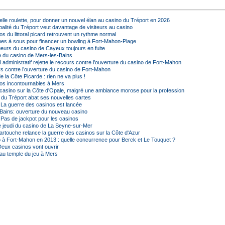
lle roulette, pour donner un nouvel élan au casino du Tréport en 2026
palité du Tréport veut davantage de visiteurs au casino
s du littoral picard retrouvent un rythme normal
es à sous pour financer un bowling à Fort-Mahon-Plage
eurs du casino de Cayeux toujours en fuite
 du casino de Mers-les-Bains
l administratif rejette le recours contre l’ouverture du casino de Fort-Mahon
s contre l’ouverture du casino de Fort-Mahon
 la Côte Picarde : rien ne va plus !
os incontournables à Mers
asino sur la Côte d'Opale, malgré une ambiance morose pour la profession
 du Tréport abat ses nouvelles cartes
- La guerre des casinos est lancée
Bains: ouverture du nouveau casino
- Pas de jackpot pour les casinos
 jeudi du casino de La Seyne-sur-Mer
rtouche relance la guerre des casinos sur la Côte d'Azur
 à Fort-Mahon en 2013 : quelle concurrence pour Berck et Le Touquet ?
ux casinos vont ouvrir
u temple du jeu à Mers