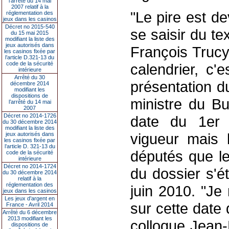
l’arrêté du 14 mai
2007 relatif à la
"Le pire est d
réglementation des
jeux dans les casinos
Décret no 2015-540
se saisir du te
du 15 mai 2015
modifiant la liste des
jeux autorisés dans
François Trucy
les casinos fixée par
l’article D.321-13 du
code de la sécurité
calendrier, c'e
intérieure
Arrêté du 30
présentation du
décembre 2014
modifiant les
dispositions de
ministre du Bu
l’arrêté du 14 mai
2007
Décret no 2014-1726
date du 1er 
du 30 décembre 2014
modifiant la liste des
vigueur mais 
jeux autorisés dans
les casinos fixée par
l’article D. 321-13 du
députés que le
code de la sécurité
intérieure
Décret no 2014-1724
du dossier s'é
du 30 décembre 2014
relatif à la
réglementation des
juin 2010. "Je
jeux dans les casinos
Les jeux d’argent en
sur cette date 
France - Avril 2014
Arrêté du 6 décembre
2013 modifiant les
colloque Jean
dispositions de