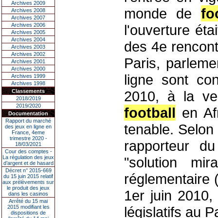
Archives 2009
monde de
fo
Archives 2008
Archives 2007
Archives 2006
l'ouverture éta
Archives 2005
Archives 2004
des 4e rencont
Archives 2003
Archives 2002
Paris, parleme
Archives 2001
Archives 2000
ligne sont co
Archives 1999
Archives 1998
Classements
2010, à la v
2018/2019
2019/2020
football
en Afr
Documentation
Rapport du marché
tenable. Selon
des jeux en ligne en
France, 4eme
trimestre 2020 -
rapporteur du
18/03/2021
Cour des comptes -
La régulation des jeux
"solution mira
d’argent et de hasard
Décret n° 2015-669
réglementaire 
du 15 juin 2015 relatif
aux prélèvements sur
le produit des jeux
1er juin 2010,
dans les casinos
Arrêté du 15 mai
2015 modifiant les
législatifs au 
dispositions de