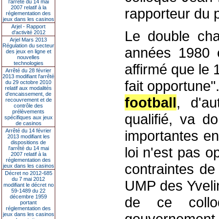
l’arrêté du 14 mai
2007 relatif à la
rapporteur du p
réglementation des
jeux dans les casinos
Arjel - Rapport
Le double ch
d'activité 2012
Arjel Mars 2013
Régulation du secteur
années 1980 e
des jeux en ligne et
nouvelles
technologies
affirmé que le 
Arrêté du 28 février
2013 modifiant l'arrêté
fait opportune
du 29 octobre 2010
relatif aux modalités
d'encaissement, de
football
, d'au
recouvrement et de
contrôle des
prélèvements
qualifié, va d
spécifiques aux jeux
de casinos
Arrêté du 14 février
importantes en 
2013 modifiant les
dispositions de
loi n'est pas op
l'arrêté du 14 mai
2007 relatif à la
réglementation des
contraintes de
jeux dans les casinos
Décret no 2012-685
du 7 mai 2012
UMP des Yveli
modifiant le décret no
59-1489 du 22
décembre 1959
de ce coll
portant
réglementation des
gouvernement
jeux dans les casinos