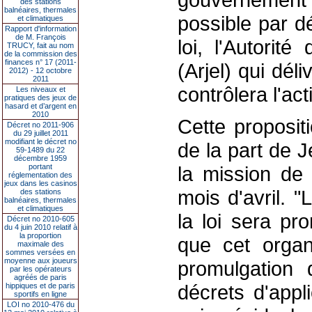
des stations
balnéaires, thermales
possible par d
et climatiques
Rapport d'information
de M. François
loi, l'Autorit
TRUCY, fait au nom
de la commission des
finances n° 17 (2011-
(Arjel) qui déli
2012) - 12 octobre
2011
contrôlera l'ac
Les niveaux et
pratiques des jeux de
hasard et d’argent en
2010
Cette proposit
Décret no 2011-906
du 29 juillet 2011
modifiant le décret no
de la part de J
59-1489 du 22
décembre 1959
portant
la mission de 
réglementation des
jeux dans les casinos
mois d'avril. 
des stations
balnéaires, thermales
et climatiques
la loi sera pro
Décret no 2010-605
du 4 juin 2010 relatif à
la proportion
que cet organ
maximale des
sommes versées en
moyenne aux joueurs
promulgation 
par les opérateurs
agréés de paris
décrets d'appl
hippiques et de paris
sportifs en ligne
LOI no 2010-476 du