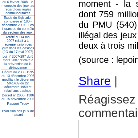
moment - la s
du 6 février 2008 - le
monopole des jeux au
regard des règles
dont 759 milli
communautaires
Étude de législation
comparée n° 180 -
du PMU (540) 
décembre 2007 - Les
instances de contrôle
illégal des jeu
du secteur des jeux
Arrêté du 14 mai
2007 relatif à la
deux à trois mi
réglementation des
jeux dans les casinos
(JO du 17 mai 2007)
Loi n° 2007-297 du 5
(source : lepoi
mars 2007 relative à
la prévention de la
délinquance
Décret no 2006-1595
du 13 décembre 2006
Share
|
modifiant le décret no
59-1489 du 22
décembre 1959 et
relatif aux casinos
Réagissez 
Décret n° 2006- 1386
du 15 novembre 2006
Rapport Trucy
commentair
Evolution des jeux de
hasard