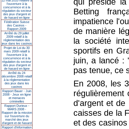
qui préside la
12 mai 2010 relative à
l’ouverture à la
concurrence et à la
Betting franç
régulation du secteur
des jeux d’argent et
de hasard en ligne
impatience l'o
Fédération Suisse
des Casinos -
de manière lég
Rapport 2009
Arrêté du 29 juillet
2009 relatif à la
la société int
réglementation des
jeux dans les casinos
sportifs en Gr
Projet de Loi du 30
mars 2009 relatif à
l’ouverture à la
juin, a lancé :
concurrence et à la
régulation du secteur
des jeux d’argent et
pas tenue, ce 
de hasard en ligne
Arrêté du 24
décembre 2008 relatif
à la réglementation
En 2008, les 3
des jeux dans les
casinos
régulièrement 
Rapport Bauer - Juin
2008 - Jeux en ligne
et menaces
d'argent et de
criminelles
Rapport Durieux -
MARS 2008 -
caisses de la 
Rapport de la mission
sur l’ouverture du
marché des jeux
et des casinos
d’argent et de hasard
Rapport d'information