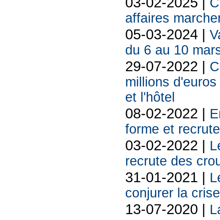
03-02-2025 |
C
affaires marchen
05-03-2024 |
V
du 6 au 10 mar
29-07-2022 |
C
millions d'euros
et l'hôtel
08-02-2022 |
E
forme et recrut
03-02-2022 |
L
recrute des cro
31-01-2021 |
L
conjurer la cris
13-07-2020 |
L