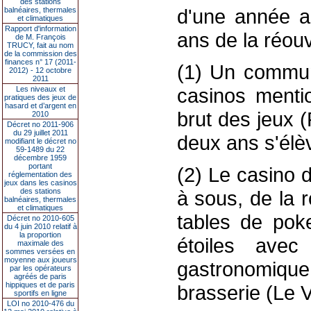
des stations
d'une année an
balnéaires, thermales
et climatiques
Rapport d'information
ans de la réouv
de M. François
TRUCY, fait au nom
de la commission des
finances n° 17 (2011-
(1) Un commun
2012) - 12 octobre
2011
casinos menti
Les niveaux et
pratiques des jeux de
hasard et d’argent en
brut des jeux 
2010
Décret no 2011-906
du 29 juillet 2011
deux ans s'élè
modifiant le décret no
59-1489 du 22
décembre 1959
portant
(2) Le casino 
réglementation des
jeux dans les casinos
des stations
à sous, de la r
balnéaires, thermales
et climatiques
tables de poke
Décret no 2010-605
du 4 juin 2010 relatif à
la proportion
étoiles avec
maximale des
sommes versées en
moyenne aux joueurs
gastronomique 
par les opérateurs
agréés de paris
hippiques et de paris
brasserie (Le V
sportifs en ligne
LOI no 2010-476 du