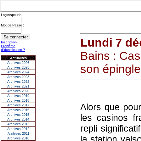
Login/speudo :
Mot de Passe :
Lundi 7 d
Inscription
Problème
d'identification ?
Bains : Casi
Actualités
Archives 2026
son épingle
Archives 2025
Archives 2024
Archives 2023
Archives 2022
Archives 2021
Archives 2020
Archives 2019
Archives 2018
Alors que pou
Archives 2017
Archives 2016
les casinos f
Archives 2015
Archives 2014
Archives 2013
repli significat
Archives 2012
Archives 2011
la station vals
Archives 2010