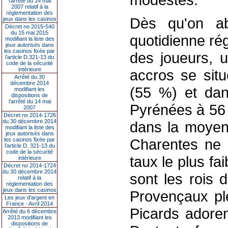
l’arrêté du 14 mai
2007 relatif à la
réglementation des
Dès qu'on ab
jeux dans les casinos
Décret no 2015-540
du 15 mai 2015
quotidienne rég
modifiant la liste des
jeux autorisés dans
les casinos fixée par
des joueurs, u
l’article D.321-13 du
code de la sécurité
intérieure
accros se sit
Arrêté du 30
décembre 2014
(55 %) et dan
modifiant les
dispositions de
l’arrêté du 14 mai
Pyrénées à 56 
2007
Décret no 2014-1726
du 30 décembre 2014
dans la moyen
modifiant la liste des
jeux autorisés dans
Charentes ne s
les casinos fixée par
l’article D. 321-13 du
code de la sécurité
taux le plus f
intérieure
Décret no 2014-1724
du 30 décembre 2014
sont les rois 
relatif à la
réglementation des
jeux dans les casinos
Provençaux plé
Les jeux d’argent en
France - Avril 2014
Picards adoren
Arrêté du 6 décembre
2013 modifiant les
dispositions de