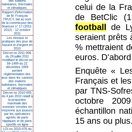
des stations
celui de la Fr
balnéaires, thermales
et climatiques
Rapport d'information
de BetClic (
de M. François
TRUCY, fait au nom
de la commission des
football
de Ly
finances n° 17 (2011-
2012) - 12 octobre
2011
seraient prêts
Les niveaux et
pratiques des jeux de
% mettraient d
hasard et d’argent en
2010
Décret no 2011-906
euros. D'abord 
du 29 juillet 2011
modifiant le décret no
59-1489 du 22
décembre 1959
Enquête « Les
portant
réglementation des
jeux dans les casinos
Français et les
des stations
balnéaires, thermales
par TNS-Sofre
et climatiques
Décret no 2010-605
du 4 juin 2010 relatif à
octobre 2009
la proportion
maximale des
sommes versées en
échantillon na
moyenne aux joueurs
par les opérateurs
agréés de paris
15 ans ou plus
hippiques et de paris
sportifs en ligne
LOI no 2010-476 du