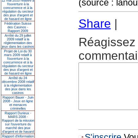
(source : lanou
12 mai 2010 relative à
l’ouverture à la
concurrence et à la
régulation du secteur
des jeux d’argent et
de hasard en ligne
Share
|
Fédération Suisse
des Casinos -
Rapport 2009
Arrêté du 29 juillet
Réagissez 
2009 relatif à la
réglementation des
jeux dans les casinos
commentair
Projet de Loi du 30
mars 2009 relatif à
l’ouverture à la
concurrence et à la
régulation du secteur
des jeux d’argent et
de hasard en ligne
Arrêté du 24
décembre 2008 relatif
à la réglementation
des jeux dans les
casinos
Rapport Bauer - Juin
2008 - Jeux en ligne
et menaces
criminelles
Rapport Durieux -
MARS 2008 -
Rapport de la mission
sur l’ouverture du
marché des jeux
d’argent et de hasard
S'inscrire
Vous
Rapport d'information