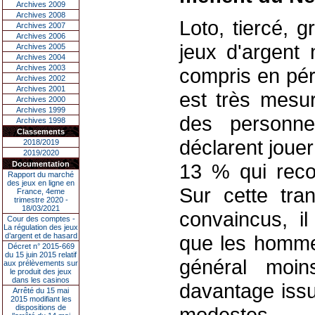
Archives 2009
Archives 2008
Loto, tiercé, g
Archives 2007
Archives 2006
jeux d'argent 
Archives 2005
Archives 2004
Archives 2003
compris en pér
Archives 2002
Archives 2001
est très mesu
Archives 2000
Archives 1999
des personne
Archives 1998
Classements
déclarent jouer
2018/2019
2019/2020
Documentation
13 % qui recon
Rapport du marché
des jeux en ligne en
Sur cette tra
France, 4eme
trimestre 2020 -
18/03/2021
convaincus, i
Cour des comptes -
La régulation des jeux
d’argent et de hasard
que les hommes
Décret n° 2015-669
du 15 juin 2015 relatif
général moi
aux prélèvements sur
le produit des jeux
dans les casinos
davantage issu
Arrêté du 15 mai
2015 modifiant les
dispositions de
modestes.