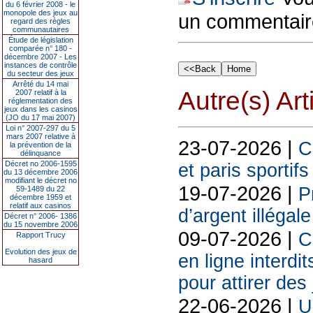
du 6 février 2008 - le
monopole des jeux au
un commentair
regard des règles
communautaires
Étude de législation
comparée n° 180 -
décembre 2007 - Les
instances de contrôle
du secteur des jeux
Arrêté du 14 mai
Autre(s) Art
2007 relatif à la
réglementation des
jeux dans les casinos
(JO du 17 mai 2007)
Loi n° 2007-297 du 5
mars 2007 relative à
23-07-2026 |
C
la prévention de la
délinquance
Décret no 2006-1595
et paris sportif
du 13 décembre 2006
modifiant le décret no
19-07-2026 |
P
59-1489 du 22
décembre 1959 et
relatif aux casinos
d’argent illégal
Décret n° 2006- 1386
du 15 novembre 2006
09-07-2026 |
C
Rapport Trucy
Evolution des jeux de
en ligne interdit
hasard
pour attirer des
22-06-2026 |
U