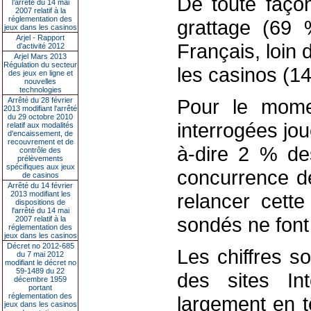
De toute façon
l’arrêté du 14 mai
2007 relatif à la
réglementation des
grattage (69 
jeux dans les casinos
Arjel - Rapport
Français, loin
d'activité 2012
Arjel Mars 2013
Régulation du secteur
les casinos (14
des jeux en ligne et
nouvelles
technologies
Pour le mome
Arrêté du 28 février
2013 modifiant l'arrêté
du 29 octobre 2010
interrogées jou
relatif aux modalités
d'encaissement, de
recouvrement et de
à-dire 2 % des
contrôle des
prélèvements
spécifiques aux jeux
concurrence de
de casinos
Arrêté du 14 février
2013 modifiant les
relancer cett
dispositions de
l'arrêté du 14 mai
sondés ne font
2007 relatif à la
réglementation des
jeux dans les casinos
Décret no 2012-685
Les chiffres s
du 7 mai 2012
modifiant le décret no
59-1489 du 22
des sites Int
décembre 1959
portant
réglementation des
largement en t
jeux dans les casinos