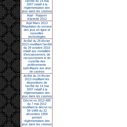
l’arrêté du 14 mai
2007 relatif à la
réglementation des
jeux dans les casinos
Arjel - Rapport
d'activité 2012
Arjel Mars 2013
Régulation du secteur
des jeux en ligne et
nouvelles
technologies
Arrêté du 28 février
2013 modifiant l'arrêté
du 29 octobre 2010
relatif aux modalités
d'encaissement, de
recouvrement et de
contrôle des
prélèvements
spécifiques aux jeux
de casinos
Arrêté du 14 février
2013 modifiant les
dispositions de
l'arrêté du 14 mai
2007 relatif à la
réglementation des
jeux dans les casinos
Décret no 2012-685
du 7 mai 2012
modifiant le décret no
59-1489 du 22
décembre 1959
portant
réglementation des
jeux dans les casinos