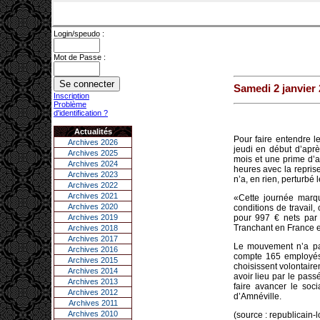
Login/speudo :
Mot de Passe :
Samedi 2 janvier
Inscription
Problème
d'identification ?
Actualités
Pour faire entendre l
Archives 2026
jeudi en début d’aprè
Archives 2025
mois et une prime d’a
Archives 2024
heures avec la reprise
Archives 2023
n’a, en rien, perturbé
Archives 2022
Archives 2021
«Cette journée marq
Archives 2020
conditions de travail,
Archives 2019
pour 997 € nets par
Tranchant en France et
Archives 2018
Archives 2017
Le mouvement n’a pa
Archives 2016
compte 165 employés
Archives 2015
choisissent volontair
Archives 2014
avoir lieu par le pas
Archives 2013
faire avancer le soc
Archives 2012
d’Amnéville.
Archives 2011
Archives 2010
(source : republicain-lo