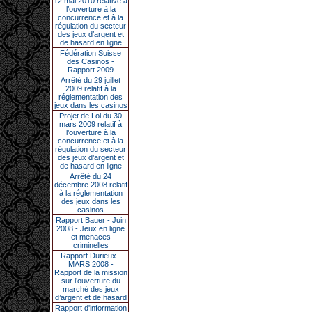
12 mai 2010 relative à
l’ouverture à la
concurrence et à la
régulation du secteur
des jeux d’argent et
de hasard en ligne
Fédération Suisse
des Casinos -
Rapport 2009
Arrêté du 29 juillet
2009 relatif à la
réglementation des
jeux dans les casinos
Projet de Loi du 30
mars 2009 relatif à
l’ouverture à la
concurrence et à la
régulation du secteur
des jeux d’argent et
de hasard en ligne
Arrêté du 24
décembre 2008 relatif
à la réglementation
des jeux dans les
casinos
Rapport Bauer - Juin
2008 - Jeux en ligne
et menaces
criminelles
Rapport Durieux -
MARS 2008 -
Rapport de la mission
sur l’ouverture du
marché des jeux
d’argent et de hasard
Rapport d'information