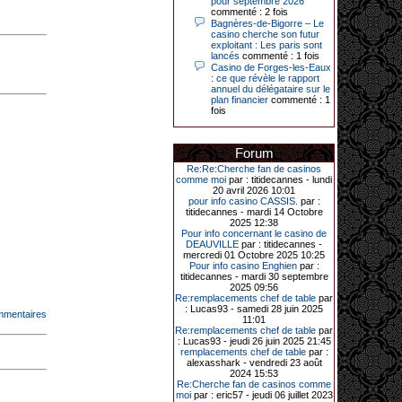
pour septembre 2026
Le plus gros gain gagné depuis plus
commenté : 2 fois
de 20 ans dans l’établissement.
Bagnères-de-Bigorre – Le
casino cherche son futur
exploitant : Les paris sont
lancés
commenté : 1 fois
Casino de Forges-les-Eaux
31-03-2026|
: ce que révèle le rapport
annuel du délégataire sur le
Série de jackpots au casino JOA de
plan financier
commenté : 1
Gujan-Mestras : ce mois de mars a
fois
été fructueux pour quelques
joueurs. D’abord avec 44 207 euros
remportés le dimanche 22 mars sur
une machine à sous pour une mise
Forum
initiale de 5,28 €. Puis quelques
jours plus tard, le vendredi 27 mars,
Re:Re:Cherche fan de casinos
un joueur a décroché 12 086 euros
comme moi
par : titidecannes - lundi
sur une autre machine à sous.
20 avril 2026 10:01
pour info casino CASSIS.
par :
Enfin, troisième et dernier jackpot,
titidecannes - mardi 14 Octobre
record cette fois-ci, le samedi 28
2025 12:38
mars dernier. Quelque 111 322
Pour info concernant le casino de
euros ont été remportés sur la table
DEAUVILLE
par : titidecannes -
d’Ultimate Texas Hold’em Poker,
mercredi 01 Octobre 2025 10:25
grâce à une mise de 5 euros sur la
Pour info casino Enghien
par :
case bonus et une quinte flush
titidecannes - mardi 30 septembre
royale. Ces gains ont été annoncés
2025 09:56
dans un communiqué diffusé par le
Re:remplacements chef de table
par
casino ce lundi 30 mars en soirée.
: Lucas93 - samedi 28 juin 2025
mmentaires
11:01
Re:remplacements chef de table
par
: Lucas93 - jeudi 26 juin 2025 21:45
remplacements chef de table
par :
11-01-2026|
alexasshark - vendredi 23 août
2024 15:53
Dimanche 11 janvier, en soirée, une
Re:Cherche fan de casinos comme
cliente retraitée de 78 ans, habitant
moi
par : eric57 - jeudi 06 juillet 2023
Trémuson, a eu l’énorme surprise