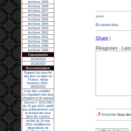
Archives 2009
Archives 2008
Archives 2007
Archives 2006
>>>
Archives 2005
Archives 2004
En savoir plus
Archives 2003
Archives 2002
Archives 2001
Share
|
Archives 2000
Archives 1999
Réagissez - Lais
Archives 1998
Classements
2018/2019
2019/2020
Documentation
Rapport du marché
des jeux en ligne en
France, 4eme
trimestre 2020 -
18/03/2021
Cour des comptes -
La régulation des jeux
d’argent et de hasard
Décret n° 2015-669
du 15 juin 2015 relatif
aux prélèvements sur
le produit des jeux
S'inscrire
Vous deve
dans les casinos
Arrêté du 15 mai
2015 modifiant les
dispositions de