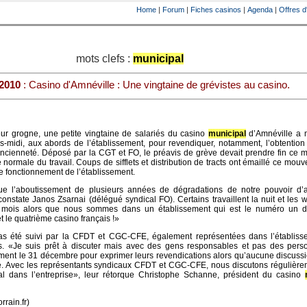
Home
|
Forum
|
Fiches casinos
|
Agenda
|
Offres d
mots clefs :
municipal
 2010
: Casino d'Amnéville : Une vingtaine de grévistes au casino.
eur grogne, une petite vingtaine de salariés du casino
municipal
d’Amnéville a m
s-midi, aux abords de l’établissement, pour revendiquer, notamment, l’obtentio
ncienneté. Déposé par la CGT et FO, le préavis de grève devait prendre fin ce m
 normale du travail. Coups de sifflets et distribution de tracts ont émaillé ce mou
 le fonctionnement de l’établissement.
ue l’aboutissement de plusieurs années de dégradations de notre pouvoir d’
 constate Janos Zsarnai (délégué syndical FO). Certains travaillent la nuit et les
 mois alors que nous sommes dans un établissement qui est le numéro un 
 le quatrième casino français !»
s été suivi par la CFDT et CGC-CFE, également représentées dans l’établiss
. «Je suis prêt à discuter mais avec des gens responsables et pas des pers
ement le 31 décembre pour exprimer leurs revendications alors qu’aucune discuss
sé. Avec les représentants syndicaux CFDT et CGC-CFE, nous discutons régulière
ial dans l’entreprise», leur rétorque Christophe Schanne, président du casino
rrain.fr)