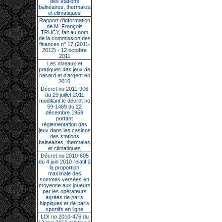
des stations
balnéaires, thermales
et climatiques
Rapport d'information
de M. François
TRUCY, fait au nom
de la commission des
finances n° 17 (2011-
2012) - 12 octobre
2011
Les niveaux et
pratiques des jeux de
hasard et d’argent en
2010
Décret no 2011-906
du 29 juillet 2011
modifiant le décret no
59-1489 du 22
décembre 1959
portant
réglementation des
jeux dans les casinos
des stations
balnéaires, thermales
et climatiques
Décret no 2010-605
du 4 juin 2010 relatif à
la proportion
maximale des
sommes versées en
moyenne aux joueurs
par les opérateurs
agréés de paris
hippiques et de paris
sportifs en ligne
LOI no 2010-476 du