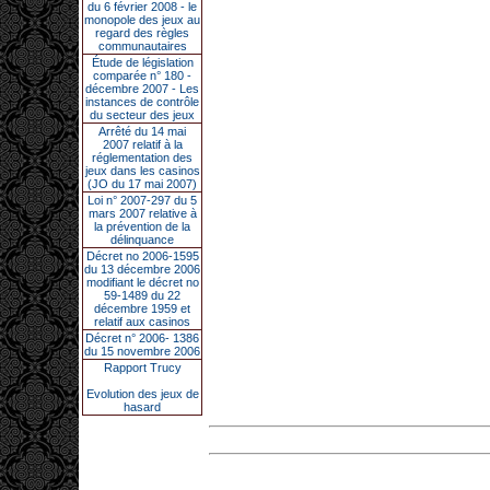
du 6 février 2008 - le
monopole des jeux au
regard des règles
communautaires
Étude de législation
comparée n° 180 -
décembre 2007 - Les
instances de contrôle
du secteur des jeux
Arrêté du 14 mai
2007 relatif à la
réglementation des
jeux dans les casinos
(JO du 17 mai 2007)
Loi n° 2007-297 du 5
mars 2007 relative à
la prévention de la
délinquance
Décret no 2006-1595
du 13 décembre 2006
modifiant le décret no
59-1489 du 22
décembre 1959 et
relatif aux casinos
Décret n° 2006- 1386
du 15 novembre 2006
Rapport Trucy
Evolution des jeux de
hasard