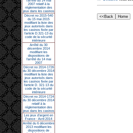
l’arrêté du 14 mai
2007 relatif à la
réglementation des
jeux dans les casinos
Décret no 2015-540
du 15 mai 2015
modifiant la liste des
jeux autorisés dans
les casinos fixée par
l’article D.321-13 du
code de la sécurité
intérieure
Arrêté du 30
décembre 2014
modifiant les
dispositions de
l’arrêté du 14 mai
2007
Décret no 2014-1726
du 30 décembre 2014
modifiant la liste des
jeux autorisés dans
les casinos fixée par
l’article D. 321-13 du
code de la sécurité
intérieure
Décret no 2014-1724
du 30 décembre 2014
relatif à la
réglementation des
jeux dans les casinos
Les jeux d’argent en
France - Avril 2014
Arrêté du 6 décembre
2013 modifiant les
dispositions de