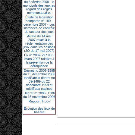
du 6 février 2008 - le
monopole des jeux au
regard des règles
communautaires
Étude de législation
comparée n° 180 -
décembre 2007 - Les
instances de contrôle
du secteur des jeux
Arrêté du 14 mai
2007 relatif à la
réglementation des
jeux dans les casinos
(JO du 17 mai 2007)
Loi n° 2007-297 du 5
mars 2007 relative à
la prévention de la
délinquance
Décret no 2006-1595
du 13 décembre 2006
modifiant le décret no
59-1489 du 22
décembre 1959 et
relatif aux casinos
Décret n° 2006- 1386
du 15 novembre 2006
Rapport Trucy
Evolution des jeux de
hasard