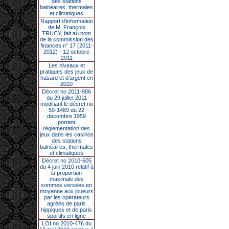
des stations
balnéaires, thermales
et climatiques
Rapport d'information
de M. François
TRUCY, fait au nom
de la commission des
finances n° 17 (2011-
2012) - 12 octobre
2011
Les niveaux et
pratiques des jeux de
hasard et d’argent en
2010
Décret no 2011-906
du 29 juillet 2011
modifiant le décret no
59-1489 du 22
décembre 1959
portant
réglementation des
jeux dans les casinos
des stations
balnéaires, thermales
et climatiques
Décret no 2010-605
du 4 juin 2010 relatif à
la proportion
maximale des
sommes versées en
moyenne aux joueurs
par les opérateurs
agréés de paris
hippiques et de paris
sportifs en ligne
LOI no 2010-476 du