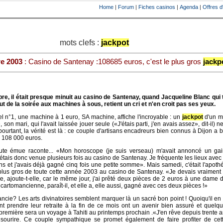
Home
|
Forum
|
Fiches casinos
|
Agenda
|
Offres d
mots clefs :
jackpot
e 2003
: Casino de Santenay :108685 euros, c'est le plus gros
jackp
e, il était presque minuit au casino de Santenay, quand Jacqueline Blanc qui t
t de la soirée aux machines à sous, retient un cri et n'en croit pas ses yeux.
 n°1, une machine à 1 euro, SA machine, affiche l'incroyable : un
jackpot
d'un m
son mari, qui l'avait laissée jouer seule («J'étais parti, j'en avais assez», dit-il) n
 pourtant, la vérité est là : ce couple d'artisans encadreurs bien connus à Dijon a b
 108 000 euros.
ute émue raconte... «Mon horoscope (je suis verseau) m'avait annoncé un gai
'étais donc venue plusieurs fois au casino de Santenay. Je fréquente les lieux ave
ns et j'avais déjà gagné cinq fois une petite somme». Mais samedi, c'était l'apot
plus gros de toute cette année 2003 au casino de Santenay. «Je devais vraiment
, ajoute-t-elle, car le même jour, j'ai prêté deux pièces de 2 euros à une dame
e cartomancienne, paraît-il, et elle a, elle aussi, gagné avec ces deux pièces !»
ie? Les arts divinatoires semblent marquer là un sacré bon point ! Quoiqu'il en s
 prendre leur retraite à la fin de ce mois ont un avenir bien assuré et quelqu
La première sera un voyage à Tahiti au printemps prochain .«J'en rêve depuis trente a
sourire. Ce couple sympathique se promet également de faire profiter de ce