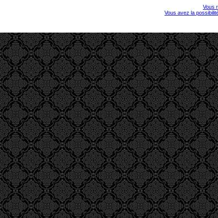
Vous r
Vous avez la possibili