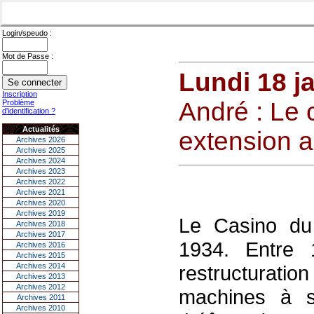
Login/speudo :
Mot de Passe :
Lundi 18 j
Inscription
André : Le 
Problème
d'identification ?
Actualités
extension a
Archives 2026
Archives 2025
Archives 2024
Archives 2023
Archives 2022
Archives 2021
Archives 2020
Archives 2019
Le Casino du 
Archives 2018
Archives 2017
1934. Entre 
Archives 2016
Archives 2015
Archives 2014
restructuratio
Archives 2013
Archives 2012
machines à s
Archives 2011
Archives 2010