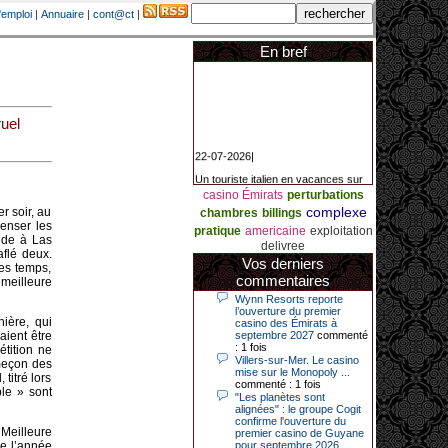
'emploi
|
Annuaire
|
cont@ct
|
En bref
uel
22-07-2026|
Un touriste italien en vacances sur
la Côte d’Azur a remporté un
casino Émirats
perturbations
jackpot exceptionnel de 84.631
euros dans la nuit de samedi à
complexe
r soir, au
chambres
billings
dimanche au Casino Barrière Le
penser les
pratique
americaine
exploitation
Croisette à Cannes. Il s’agit d’un
nde à Las
nouveau record de gains de l’année
delivree
aflé deux.
2026 pour cet établissement.
Vos derniers
les temps,
commentaires
meilleure
Wynn Resorts reporte
l’ouverture du premier
14-04-2026|
ière, qui
casino des Émirats à
aient être
septembre 2027
commenté
Dimanche 12 avril 2026, cette date
: 1 fois
restera gravée dans la mémoire de
étition ne
Villers-sur-Mer. Le casino
ce joueur du casino de Saint-Quay-
ameçon des
mise sur le Monopoly ...
Portrieux (Côtes-d’Armor).
titré lors
commenté : 1 fois
le » sont
Ce quinquagénaire, habitant Plouha
"Les planètes sont
mais souhaitant garder l’anonymat,
alignées" : le groupe Cogit
a eu l’énorme surprise de décrocher
confirme l'ouverture du
 Meilleure
un jackpot record de 82 426 €.
premier casino de Guyane
de l’année
pour septembre 2026