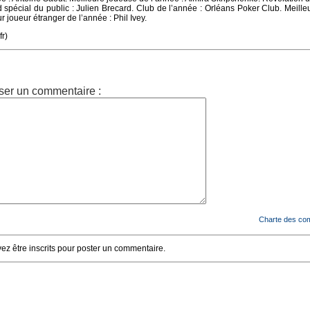
 spécial du public : Julien Brecard. Club de l’année : Orléans Poker Club. Meilleu
r joueur étranger de l’année : Phil Ivey.
fr)
ser un commentaire :
Charte des co
z être inscrits pour poster un commentaire.