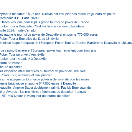
eymar à ma table" : à 27 ans, Nicolas est croupier des meilleurs joueurs de poker
cord pour l’EPT Paris 2024 !
: faites vos jeux pour le plus grand tournoi de poker de France
oker tour à Deauville. C'est fini, la France n'est plus étape
ille 2014, mode d'emploi
is gagne le tournoi de poker de Deauville et empoche 770.000 euros
Poker Tour à Bruxelles du 11 au 18 février
 l'unique étape française de l'European Poker Tour au Casino Barrière de Deauville du 30 janv
 Le casino Barrière et l’European poker tour repartent pour trois ans
Poker Tour se prive d’Amnéville
oker tour : « tapis » à Deauville!
perte de vitesse
'heure du poker
is empoche 880.000 euros au tournoi de poker de Deauville
Poker Tour, un bouquet final princier
 armé attaque un tournoi de poker à Berlin et dérobe les mises
jeune britannique empoche 847.000 euros à Deauville
eauville : Antoine Saout doublement primé, Patrick Bruel attendu
ker Awards - les premières récompenses du poker français
: 851 400 € pour le vainqueur du tournoi de poker