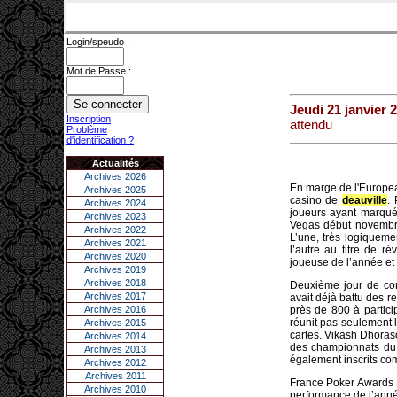
Login/speudo :
Mot de Passe :
Jeudi 21 janvier 
Inscription
attendu
Problème
d'identification ?
Actualités
Archives 2026
En marge de l'Europea
Archives 2025
casino de
deauville
.
Archives 2024
joueurs ayant marqué
Archives 2023
Vegas début novembre,
Archives 2022
L’une, très logiqueme
Archives 2021
l’autre au titre de r
Archives 2020
joueuse de l’année et 
Archives 2019
Archives 2018
Deuxième jour de com
Archives 2017
avait déjà battu des re
Archives 2016
près de 800 à partici
réunit pas seulement 
Archives 2015
cartes. Vikash Dhorasoo
Archives 2014
des championnats du 
Archives 2013
également inscrits com
Archives 2012
Archives 2011
France Poker Awards 2
Archives 2010
performance de l’anné