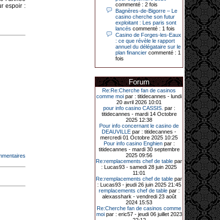
Le plus gros gain gagné depuis plus
commenté : 2 fois
r espoir :
de 20 ans dans l’établissement.
Bagnères-de-Bigorre – Le
casino cherche son futur
exploitant : Les paris sont
lancés
commenté : 1 fois
Casino de Forges-les-Eaux
31-03-2026|
: ce que révèle le rapport
annuel du délégataire sur le
Série de jackpots au casino JOA de
plan financier
commenté : 1
Gujan-Mestras : ce mois de mars a
fois
été fructueux pour quelques
joueurs. D’abord avec 44 207 euros
remportés le dimanche 22 mars sur
une machine à sous pour une mise
Forum
initiale de 5,28 €. Puis quelques
Re:Re:Cherche fan de casinos
jours plus tard, le vendredi 27 mars,
comme moi
par : titidecannes - lundi
un joueur a décroché 12 086 euros
20 avril 2026 10:01
sur une autre machine à sous.
pour info casino CASSIS.
par :
Enfin, troisième et dernier jackpot,
titidecannes - mardi 14 Octobre
record cette fois-ci, le samedi 28
2025 12:38
mars dernier. Quelque 111 322
Pour info concernant le casino de
euros ont été remportés sur la table
DEAUVILLE
par : titidecannes -
d’Ultimate Texas Hold’em Poker,
mercredi 01 Octobre 2025 10:25
grâce à une mise de 5 euros sur la
Pour info casino Enghien
par :
case bonus et une quinte flush
titidecannes - mardi 30 septembre
royale. Ces gains ont été annoncés
2025 09:56
mmentaires
dans un communiqué diffusé par le
Re:remplacements chef de table
par
casino ce lundi 30 mars en soirée.
: Lucas93 - samedi 28 juin 2025
11:01
Re:remplacements chef de table
par
: Lucas93 - jeudi 26 juin 2025 21:45
remplacements chef de table
par :
11-01-2026|
alexasshark - vendredi 23 août
2024 15:53
Dimanche 11 janvier, en soirée, une
Re:Cherche fan de casinos comme
cliente retraitée de 78 ans, habitant
moi
par : eric57 - jeudi 06 juillet 2023
Trémuson, a eu l’énorme surprise