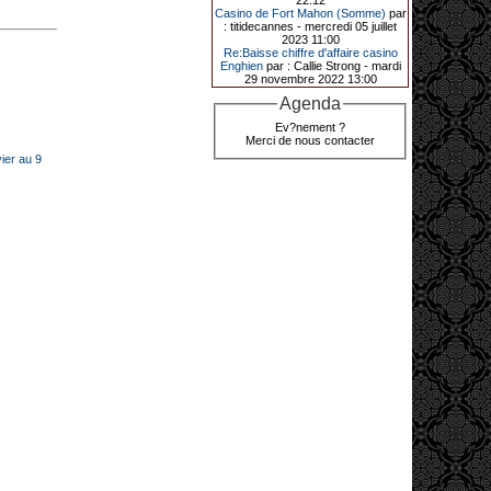
22:12
de décrocher un méga jackpot.
Casino de Fort Mahon (Somme)
par
: titidecannes - mercredi 05 juillet
Elle n’a misé que 88 centimes sur
2023 11:00
une machine à sous et a remporté
Re:Baisse chiffre d'affaire casino
4_ 239 €?!
Enghien
par : Callie Strong - mardi
29 novembre 2022 13:00
Agenda
Ev?nement ?
10-01-2026|
Merci de nous contacter
Au « Kasino » de Fréhel, une
ier au 9
vacancière a décroché le jackpot
en misant seulement 68
centimes. Elle remporte plus de
44 640 € grâce à la machine à
sous « Jin Ji Bao Xi ».
En ce début d’année 2026, le plus
gros jackpot du « Kasino » de
Fréhel a été décroché. Samedi 10
janvier en début de soirée,
l’heureuse gagnante, qui souhaite
garder l’anonymat, a remporté plus
de 44 640 € sur la machine à sous «
Jin Ji Bao Xi », installée en février
2025. La cliente, en vacances dans
la région, a misé 0,68 € avant de
remporter la somme. Un membre du
comité de direction, Flavie Jehan, lui
a remis le gain.