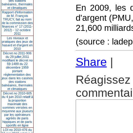
des stations
balnéaires, thermales
En 2009, les 
et climatiques
Rapport d'information
d'argent (PMU,
de M. François
TRUCY, fait au nom
de la commission des
21,600 milliard
finances n° 17 (2011-
2012) - 12 octobre
2011
Les niveaux et
(source : ladep
pratiques des jeux de
hasard et d’argent en
2010
Décret no 2011-906
du 29 juillet 2011
Share
|
modifiant le décret no
59-1489 du 22
décembre 1959
portant
réglementation des
Réagissez 
jeux dans les casinos
des stations
balnéaires, thermales
commentair
et climatiques
Décret no 2010-605
du 4 juin 2010 relatif à
la proportion
maximale des
sommes versées en
moyenne aux joueurs
par les opérateurs
agréés de paris
hippiques et de paris
sportifs en ligne
LOI no 2010-476 du