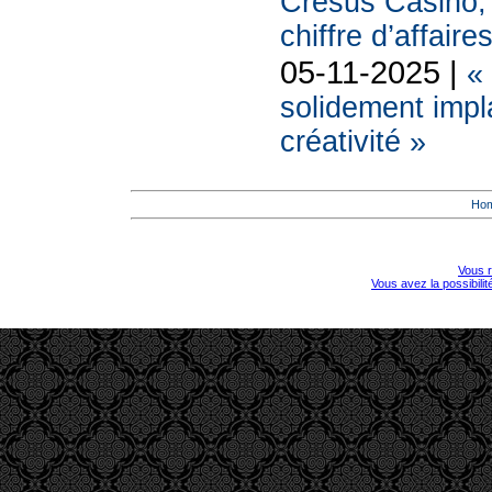
Cresus Casino, l
chiffre d’affaire
05-11-2025 |
«
solidement impl
créativité »
Ho
Vous r
Vous avez la possibili