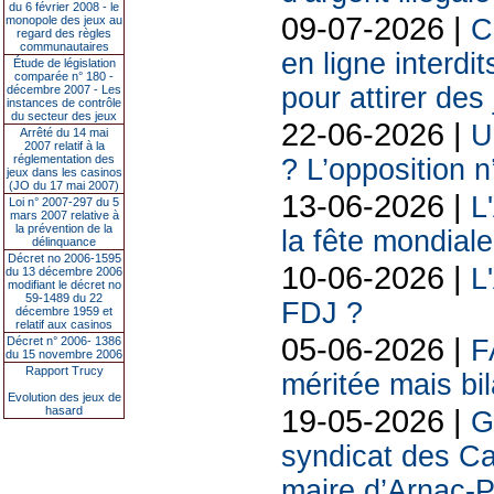
du 6 février 2008 - le
09-07-2026 |
monopole des jeux au
C
regard des règles
communautaires
en ligne interdit
Étude de législation
comparée n° 180 -
pour attirer des
décembre 2007 - Les
instances de contrôle
du secteur des jeux
22-06-2026 |
U
Arrêté du 14 mai
2007 relatif à la
réglementation des
? L’opposition n
jeux dans les casinos
(JO du 17 mai 2007)
13-06-2026 |
L
Loi n° 2007-297 du 5
mars 2007 relative à
la prévention de la
la fête mondiale
délinquance
Décret no 2006-1595
10-06-2026 |
L
du 13 décembre 2006
modifiant le décret no
59-1489 du 22
FDJ ?
décembre 1959 et
relatif aux casinos
05-06-2026 |
Décret n° 2006- 1386
F
du 15 novembre 2006
Rapport Trucy
méritée mais bil
Evolution des jeux de
19-05-2026 |
hasard
G
syndicat des Ca
maire d’Arnac-