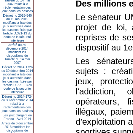
l’arrêté du 14 mai
Des millions 
2007 relatif à la
réglementation des
jeux dans les casinos
Le sénateur UM
Décret no 2015-540
du 15 mai 2015
modifiant la liste des
projet de loi, 
jeux autorisés dans
les casinos fixée par
l’article D.321-13 du
reprises de se
code de la sécurité
intérieure
dispositif au 1e
Arrêté du 30
décembre 2014
modifiant les
dispositions de
Les sénateur
l’arrêté du 14 mai
2007
Décret no 2014-1726
sujets : créat
du 30 décembre 2014
modifiant la liste des
jeux autorisés dans
jeux, protect
les casinos fixée par
l’article D. 321-13 du
l'addiction, 
code de la sécurité
intérieure
Décret no 2014-1724
opérateurs, fi
du 30 décembre 2014
relatif à la
réglementation des
illégaux, paie
jeux dans les casinos
Les jeux d’argent en
d'exploitation
France - Avril 2014
Arrêté du 6 décembre
2013 modifiant les
sportives suppo
dispositions de