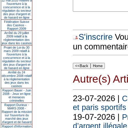
12 mai 2010 relative à
l’ouverture à la
concurrence et à la
régulation du secteur
des jeux d’argent et
de hasard en ligne
Fédération Suisse
des Casinos -
Rapport 2009
Arrêté du 29 juillet
S'inscrire
Vous
2009 relatif à la
réglementation des
jeux dans les casinos
un commentair
Projet de Loi du 30
mars 2009 relatif à
l’ouverture à la
concurrence et à la
régulation du secteur
des jeux d’argent et
de hasard en ligne
Arrêté du 24
Autre(s) Art
décembre 2008 relatif
à la réglementation
des jeux dans les
casinos
Rapport Bauer - Juin
2008 - Jeux en ligne
23-07-2026 |
C
et menaces
criminelles
Rapport Durieux -
et paris sportif
MARS 2008 -
Rapport de la mission
19-07-2026 |
P
sur l’ouverture du
marché des jeux
d’argent et de hasard
d’argent illégal
Rapport d'information