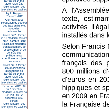
l’arrêté du 14 mai
2007 relatif à la
réglementation des
À l'Assemblée
jeux dans les casinos
Arjel - Rapport
texte, estiman
d'activité 2012
Arjel Mars 2013
Régulation du secteur
activités illé
des jeux en ligne et
nouvelles
technologies
installés dans 
Arrêté du 28 février
2013 modifiant l'arrêté
du 29 octobre 2010
Selon Francis 
relatif aux modalités
d'encaissement, de
recouvrement et de
communication,
contrôle des
prélèvements
spécifiques aux jeux
français des p
de casinos
Arrêté du 14 février
2013 modifiant les
800 millions d
dispositions de
l'arrêté du 14 mai
2007 relatif à la
d'euros en 201
réglementation des
jeux dans les casinos
hippiques et sp
Décret no 2012-685
du 7 mai 2012
modifiant le décret no
en 2009 en Fra
59-1489 du 22
décembre 1959
portant
la Française d
réglementation des
jeux dans les casinos