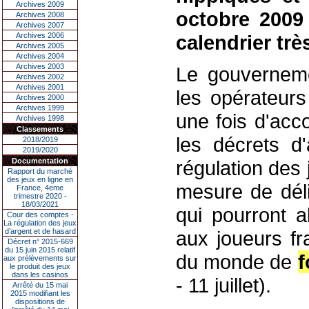
Archives 2009
octobre 2009
Archives 2008
Archives 2007
Archives 2006
calendrier trè
Archives 2005
Archives 2004
Archives 2003
Le gouvernemen
Archives 2002
Archives 2001
les opérateurs
Archives 2000
Archives 1999
une fois d'acc
Archives 1998
Classements
les décrets d'
2018/2019
2019/2020
Documentation
régulation des 
Rapport du marché
des jeux en ligne en
mesure de déli
France, 4eme
trimestre 2020 -
18/03/2021
qui pourront a
Cour des comptes -
La régulation des jeux
d’argent et de hasard
aux joueurs fr
Décret n° 2015-669
du 15 juin 2015 relatif
du monde de
f
aux prélèvements sur
le produit des jeux
dans les casinos
- 11 juillet).
Arrêté du 15 mai
2015 modifiant les
dispositions de