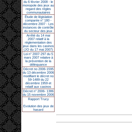
du 6 février 2008 - le
monopole des jeux au
regard des règles
communautaires
Étude de législation
comparée n° 180 -
décembre 2007 - Les
instances de contrôle
du secteur des jeux
Arrêté du 14 mai
2007 relatif à la
réglementation des
jeux dans les casinos
(JO du 17 mai 2007)
Loi n° 2007-297 du 5
mars 2007 relative à
la prévention de la
délinquance
Décret no 2006-1595
du 13 décembre 2006
modifiant le décret no
59-1489 du 22
décembre 1959 et
relatif aux casinos
Décret n° 2006- 1386
du 15 novembre 2006
Rapport Trucy
Evolution des jeux de
hasard