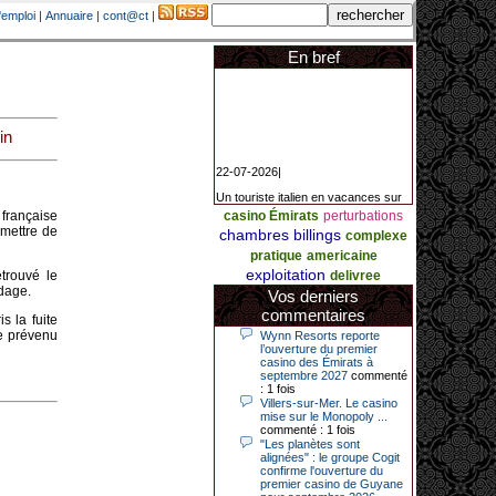
'emploi
|
Annuaire
|
cont@ct
|
En bref
in
22-07-2026|
Un touriste italien en vacances sur
la Côte d’Azur a remporté un
française
casino Émirats
perturbations
jackpot exceptionnel de 84.631
euros dans la nuit de samedi à
emettre de
chambres
billings
complexe
dimanche au Casino Barrière Le
pratique
americaine
Croisette à Cannes. Il s’agit d’un
nouveau record de gains de l’année
exploitation
etrouvé le
delivree
2026 pour cet établissement.
ndage.
Vos derniers
commentaires
s la fuite
Le prévenu
Wynn Resorts reporte
14-04-2026|
l’ouverture du premier
casino des Émirats à
Dimanche 12 avril 2026, cette date
septembre 2027
commenté
restera gravée dans la mémoire de
: 1 fois
ce joueur du casino de Saint-Quay-
Villers-sur-Mer. Le casino
Portrieux (Côtes-d’Armor).
mise sur le Monopoly ...
commenté : 1 fois
Ce quinquagénaire, habitant Plouha
"Les planètes sont
mais souhaitant garder l’anonymat,
alignées" : le groupe Cogit
a eu l’énorme surprise de décrocher
confirme l'ouverture du
un jackpot record de 82 426 €.
premier casino de Guyane