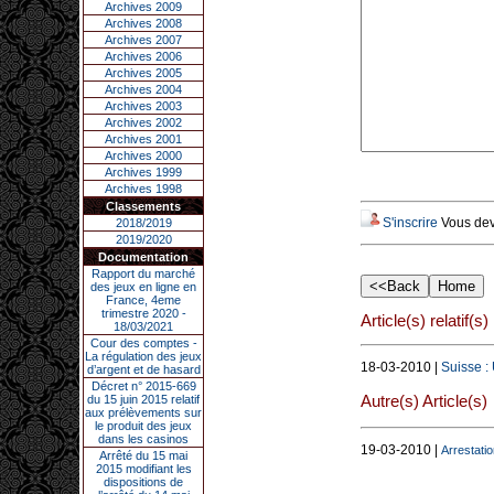
Archives 2009
Archives 2008
Archives 2007
Archives 2006
Archives 2005
Archives 2004
Archives 2003
Archives 2002
Archives 2001
Archives 2000
Archives 1999
Archives 1998
Classements
S'inscrire
Vous deve
2018/2019
2019/2020
Documentation
Rapport du marché
des jeux en ligne en
France, 4eme
trimestre 2020 -
Article(s) relatif(s)
18/03/2021
Cour des comptes -
La régulation des jeux
18-03-2010 |
Suisse :
d’argent et de hasard
Décret n° 2015-669
Autre(s) Article(s)
du 15 juin 2015 relatif
aux prélèvements sur
le produit des jeux
dans les casinos
19-03-2010 |
Arrestati
Arrêté du 15 mai
2015 modifiant les
dispositions de