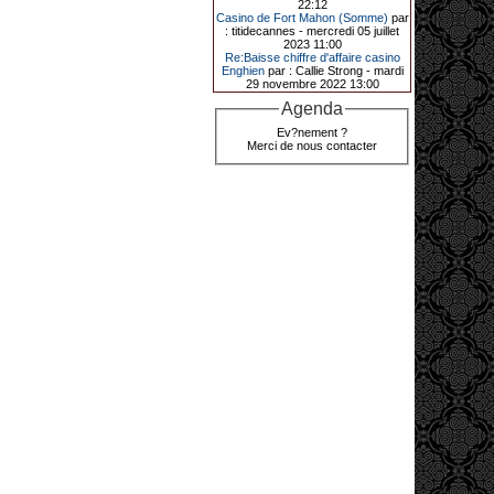
22:12
de décrocher un méga jackpot.
Casino de Fort Mahon (Somme)
par
: titidecannes - mercredi 05 juillet
Elle n’a misé que 88 centimes sur
2023 11:00
une machine à sous et a remporté
Re:Baisse chiffre d'affaire casino
4_ 239 €?!
Enghien
par : Callie Strong - mardi
29 novembre 2022 13:00
Agenda
10-01-2026|
Ev?nement ?
Merci de nous contacter
Au « Kasino » de Fréhel, une
vacancière a décroché le jackpot
en misant seulement 68
centimes. Elle remporte plus de
44 640 € grâce à la machine à
sous « Jin Ji Bao Xi ».
En ce début d’année 2026, le plus
gros jackpot du « Kasino » de
Fréhel a été décroché. Samedi 10
janvier en début de soirée,
l’heureuse gagnante, qui souhaite
garder l’anonymat, a remporté plus
de 44 640 € sur la machine à sous «
Jin Ji Bao Xi », installée en février
2025. La cliente, en vacances dans
la région, a misé 0,68 € avant de
remporter la somme. Un membre du
comité de direction, Flavie Jehan, lui
a remis le gain.