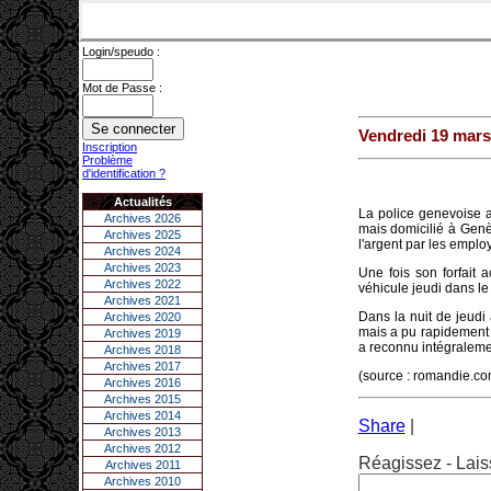
Login/speudo :
Mot de Passe :
Vendredi 19 mars
Inscription
Problème
d'identification ?
Actualités
La police genevoise a
Archives 2026
mais domicilié à Genèv
Archives 2025
l'argent par les emplo
Archives 2024
Archives 2023
Une fois son forfait 
Archives 2022
véhicule jeudi dans le
Archives 2021
Dans la nuit de jeudi à
Archives 2020
mais a pu rapidement 
Archives 2019
a reconnu intégralemen
Archives 2018
Archives 2017
(source : romandie.c
Archives 2016
Archives 2015
Archives 2014
Share
|
Archives 2013
Archives 2012
Réagissez - Lais
Archives 2011
Archives 2010