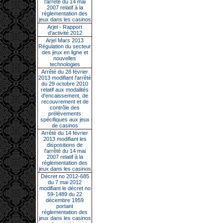
l’arrêté du 14 mai
2007 relatif à la
réglementation des
jeux dans les casinos
Arjel - Rapport
d'activité 2012
Arjel Mars 2013
Régulation du secteur
des jeux en ligne et
nouvelles
technologies
Arrêté du 28 février
2013 modifiant l'arrêté
du 29 octobre 2010
relatif aux modalités
d'encaissement, de
recouvrement et de
contrôle des
prélèvements
spécifiques aux jeux
de casinos
Arrêté du 14 février
2013 modifiant les
dispositions de
l'arrêté du 14 mai
2007 relatif à la
réglementation des
jeux dans les casinos
Décret no 2012-685
du 7 mai 2012
modifiant le décret no
59-1489 du 22
décembre 1959
portant
réglementation des
jeux dans les casinos