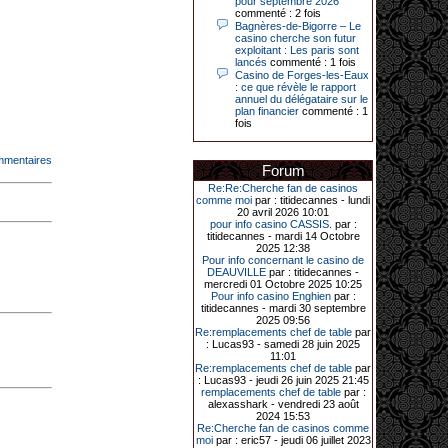
pour septembre 2026
Le plus gros gain gagné depuis plus
commenté : 2 fois
de 20 ans dans l’établissement.
Bagnères-de-Bigorre – Le
casino cherche son futur
exploitant : Les paris sont
lancés
commenté : 1 fois
Casino de Forges-les-Eaux
31-03-2026|
: ce que révèle le rapport
annuel du délégataire sur le
Série de jackpots au casino JOA de
plan financier
commenté : 1
Gujan-Mestras : ce mois de mars a
fois
été fructueux pour quelques
joueurs. D’abord avec 44 207 euros
remportés le dimanche 22 mars sur
mmentaires
une machine à sous pour une mise
Forum
initiale de 5,28 €. Puis quelques
jours plus tard, le vendredi 27 mars,
Re:Re:Cherche fan de casinos
un joueur a décroché 12 086 euros
comme moi
par : titidecannes - lundi
sur une autre machine à sous.
20 avril 2026 10:01
pour info casino CASSIS.
par :
Enfin, troisième et dernier jackpot,
titidecannes - mardi 14 Octobre
record cette fois-ci, le samedi 28
2025 12:38
mars dernier. Quelque 111 322
Pour info concernant le casino de
euros ont été remportés sur la table
DEAUVILLE
par : titidecannes -
d’Ultimate Texas Hold’em Poker,
mercredi 01 Octobre 2025 10:25
grâce à une mise de 5 euros sur la
Pour info casino Enghien
par :
case bonus et une quinte flush
titidecannes - mardi 30 septembre
royale. Ces gains ont été annoncés
2025 09:56
dans un communiqué diffusé par le
Re:remplacements chef de table
par
casino ce lundi 30 mars en soirée.
: Lucas93 - samedi 28 juin 2025
11:01
Re:remplacements chef de table
par
: Lucas93 - jeudi 26 juin 2025 21:45
remplacements chef de table
par :
11-01-2026|
alexasshark - vendredi 23 août
2024 15:53
Dimanche 11 janvier, en soirée, une
Re:Cherche fan de casinos comme
cliente retraitée de 78 ans, habitant
moi
par : eric57 - jeudi 06 juillet 2023
Trémuson, a eu l’énorme surprise