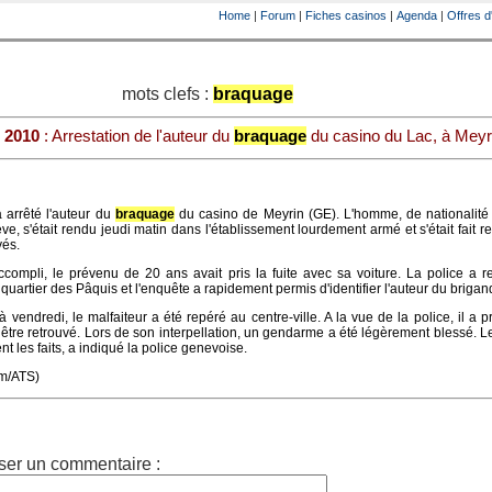
Home
|
Forum
|
Fiches casinos
|
Agenda
|
Offres d
mots clefs :
braquage
 2010
: Arrestation de l'auteur du
braquage
du casino du Lac, à Meyr
 arrêté l'auteur du
braquage
du casino de Meyrin (GE). L'homme, de nationalité 
e, s'était rendu jeudi matin dans l'établissement lourdement armé et s'était fait r
yés.
accompli, le prévenu de 20 ans avait pris la fuite avec sa voiture. La police a r
 quartier des Pâquis et l'enquête a rapidement permis d'identifier l'auteur du briga
 vendredi, le malfaiteur a été repéré au centre-ville. A la vue de la police, il a pri
être retrouvé. Lors de son interpellation, un gendarme a été légèrement blessé. 
t les faits, a indiqué la police genevoise.
om/ATS)
ser un commentaire :