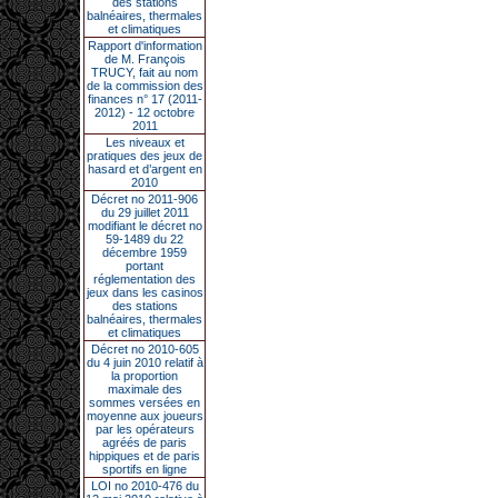
des stations
balnéaires, thermales
et climatiques
Rapport d'information
de M. François
TRUCY, fait au nom
de la commission des
finances n° 17 (2011-
2012) - 12 octobre
2011
Les niveaux et
pratiques des jeux de
hasard et d’argent en
2010
Décret no 2011-906
du 29 juillet 2011
modifiant le décret no
59-1489 du 22
décembre 1959
portant
réglementation des
jeux dans les casinos
des stations
balnéaires, thermales
et climatiques
Décret no 2010-605
du 4 juin 2010 relatif à
la proportion
maximale des
sommes versées en
moyenne aux joueurs
par les opérateurs
agréés de paris
hippiques et de paris
sportifs en ligne
LOI no 2010-476 du