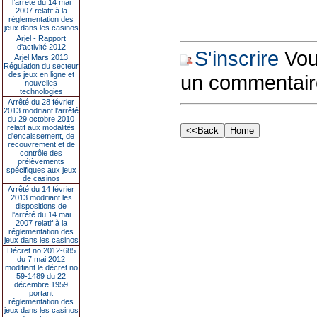
l’arrêté du 14 mai
2007 relatif à la
réglementation des
jeux dans les casinos
Arjel - Rapport
d'activité 2012
S'inscrire
Vous
Arjel Mars 2013
Régulation du secteur
des jeux en ligne et
un commentair
nouvelles
technologies
Arrêté du 28 février
2013 modifiant l'arrêté
du 29 octobre 2010
relatif aux modalités
d'encaissement, de
recouvrement et de
contrôle des
prélèvements
spécifiques aux jeux
de casinos
Arrêté du 14 février
2013 modifiant les
dispositions de
l'arrêté du 14 mai
2007 relatif à la
réglementation des
jeux dans les casinos
Décret no 2012-685
du 7 mai 2012
modifiant le décret no
59-1489 du 22
décembre 1959
portant
réglementation des
jeux dans les casinos