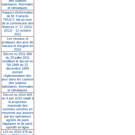
des stations
balnéaires, thermales
et climatiques
Rapport d'information
de M. François
TRUCY, fait au nom
de la commission des
finances n° 17 (2011-
2012) - 12 octobre
2011
Les niveaux et
pratiques des jeux de
hasard et d’argent en
2010
Décret no 2011-906
du 29 juillet 2011
modifiant le décret no
59-1489 du 22
décembre 1959
portant
réglementation des
jeux dans les casinos
des stations
balnéaires, thermales
et climatiques
Décret no 2010-605
du 4 juin 2010 relatif à
la proportion
maximale des
sommes versées en
moyenne aux joueurs
par les opérateurs
agréés de paris
hippiques et de paris
sportifs en ligne
LOI no 2010-476 du