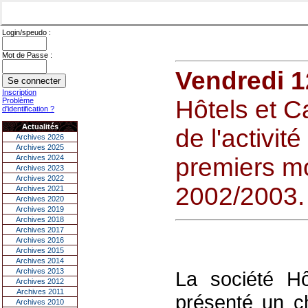
Login/speudo :
Mot de Passe :
Vendredi 1
Inscription
Hôtels et Ca
Problème
d'identification ?
Actualités
de l'activit
Archives 2026
Archives 2025
Archives 2024
premiers mo
Archives 2023
Archives 2022
2002/2003.
Archives 2021
Archives 2020
Archives 2019
Archives 2018
Archives 2017
Archives 2016
Archives 2015
Archives 2014
Archives 2013
La société Hô
Archives 2012
Archives 2011
présenté un ch
Archives 2010