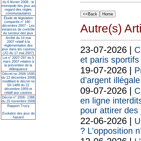
du 6 février 2008 - le
monopole des jeux au
regard des règles
communautaires
Étude de législation
comparée n° 180 -
Autre(s) Art
décembre 2007 - Les
instances de contrôle
du secteur des jeux
Arrêté du 14 mai
2007 relatif à la
réglementation des
23-07-2026 |
C
jeux dans les casinos
(JO du 17 mai 2007)
et paris sportif
Loi n° 2007-297 du 5
mars 2007 relative à
la prévention de la
19-07-2026 |
P
délinquance
Décret no 2006-1595
du 13 décembre 2006
d’argent illégal
modifiant le décret no
59-1489 du 22
09-07-2026 |
C
décembre 1959 et
relatif aux casinos
Décret n° 2006- 1386
en ligne interdit
du 15 novembre 2006
Rapport Trucy
pour attirer des
Evolution des jeux de
hasard
22-06-2026 |
U
? L’opposition n