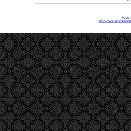
Ho
Vous r
Vous avez la possibili