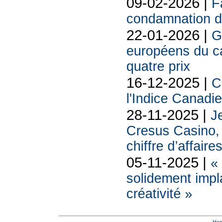
09-02-2026 |
F
condamnation d
22-01-2026 |
G
européens du 
quatre prix
16-12-2025 |
C
l'Indice Canadi
28-11-2025 |
Je
Cresus Casino, l
chiffre d’affaire
05-11-2025 |
«
solidement impl
créativité »