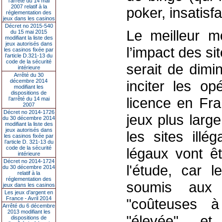
l’arrêté du 14 mai
2007 relatif à la
poker, insatisfa
réglementation des
jeux dans les casinos
Décret no 2015-540
Le meilleur mo
du 15 mai 2015
modifiant la liste des
jeux autorisés dans
l’impact des si
les casinos fixée par
l’article D.321-13 du
code de la sécurité
serait de dimi
intérieure
Arrêté du 30
décembre 2014
inciter les op
modifiant les
dispositions de
licence en Fra
l’arrêté du 14 mai
2007
Décret no 2014-1726
jeux plus larg
du 30 décembre 2014
modifiant la liste des
jeux autorisés dans
les sites illé
les casinos fixée par
l’article D. 321-13 du
code de la sécurité
légaux vont êt
intérieure
Décret no 2014-1724
l'étude, car l
du 30 décembre 2014
relatif à la
réglementation des
soumis aux 
jeux dans les casinos
Les jeux d’argent en
France - Avril 2014
"coûteuses à
Arrêté du 6 décembre
2013 modifiant les
"élevée" et 
dispositions de