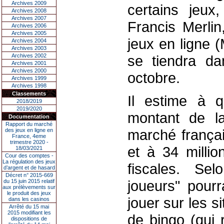
Archives 2009
certains jeux
Archives 2008
Archives 2007
Francis Merli
Archives 2006
Archives 2005
jeux en ligne
Archives 2004
Archives 2003
Archives 2002
se tiendra da
Archives 2001
Archives 2000
octobre.
Archives 1999
Archives 1998
Classements
Il estime à q
2018/2019
2019/2020
montant de la
Documentation
Rapport du marché
marché françai
des jeux en ligne en
France, 4eme
trimestre 2020 -
et à 34 millio
18/03/2021
Cour des comptes -
La régulation des jeux
fiscales. Se
d’argent et de hasard
Décret n° 2015-669
joueurs" pourr
du 15 juin 2015 relatif
aux prélèvements sur
le produit des jeux
jouer sur les s
dans les casinos
Arrêté du 15 mai
2015 modifiant les
de bingo (qui 
dispositions de