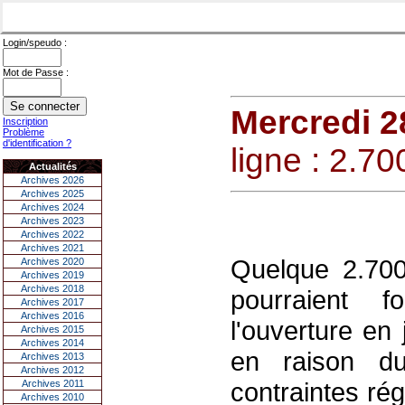
Login/speudo :
Mot de Passe :
Mercredi 28
Inscription
Problème
d'identification ?
ligne : 2.70
Actualités
Archives 2026
Archives 2025
Archives 2024
Archives 2023
Archives 2022
Archives 2021
Quelque 2.700 
Archives 2020
Archives 2019
Archives 2018
pourraient 
Archives 2017
Archives 2016
l'ouverture en
Archives 2015
Archives 2014
en raison du
Archives 2013
Archives 2012
contraintes rég
Archives 2011
Archives 2010