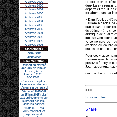
Archives 2009
En pleine crise, l'ét
deux bars) a réussi ju
Archives 2008
départs et réduit les 
Archives 2007
collaborateurs par la 
Archives 2006
Archives 2005
» Dans l'optique d'être
Archives 2004
Barrière a décidé de 
Archives 2003
public (DSP) pour l'ex
Archives 2002
du bâtiment (lire ci-c
Archives 2001
artistique de qualité
Archives 2000
indique Christophe J
Archives 1999
». Le nombre de neuf
Archives 1998
d'affiche du calibre
ballets de danse au 
Classements
2018/2019
Pour cet « accompagn
2019/2020
Barrière avec la muni
Documentation
positives à moyen et 
Rapport du marché
Jean, appartenant au 
des jeux en ligne en
France, 4eme
(source : lavoixdun
trimestre 2020 -
18/03/2021
Cour des comptes -
La régulation des jeux
d’argent et de hasard
>>>
Décret n° 2015-669
du 15 juin 2015 relatif
En savoir plus
aux prélèvements sur
le produit des jeux
dans les casinos
Arrêté du 15 mai
Share
|
2015 modifiant les
dispositions de