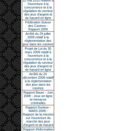
12 mai 2010 relative à
l’ouverture à la
concurrence et à la
régulation du secteur
des jeux d’argent et
de hasard en ligne
Fédération Suisse
des Casinos -
Rapport 2009
Arrêté du 29 juillet
2009 relatif à la
réglementation des
jeux dans les casinos
Projet de Loi du 30
mars 2009 relatif à
l’ouverture à la
concurrence et à la
régulation du secteur
des jeux d’argent et
de hasard en ligne
Arrêté du 24
décembre 2008 relatif
à la réglementation
des jeux dans les
casinos
Rapport Bauer - Juin
2008 - Jeux en ligne
et menaces
criminelles
Rapport Durieux -
MARS 2008 -
Rapport de la mission
sur l’ouverture du
marché des jeux
d’argent et de hasard
Rapport d'information