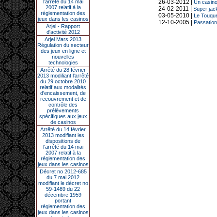
l’arrêté du 14 mai
26-03-2012 |
Un casino
2007 relatif à la
24-02-2011 |
Super jac
réglementation des
03-05-2010 |
Le Touquet
jeux dans les casinos
12-10-2005 |
Passation
Arjel - Rapport
d'activité 2012
Arjel Mars 2013
Régulation du secteur
des jeux en ligne et
nouvelles
technologies
Arrêté du 28 février
2013 modifiant l'arrêté
du 29 octobre 2010
relatif aux modalités
d'encaissement, de
recouvrement et de
contrôle des
prélèvements
spécifiques aux jeux
de casinos
Arrêté du 14 février
2013 modifiant les
dispositions de
l'arrêté du 14 mai
2007 relatif à la
réglementation des
jeux dans les casinos
Décret no 2012-685
du 7 mai 2012
modifiant le décret no
59-1489 du 22
décembre 1959
portant
réglementation des
jeux dans les casinos