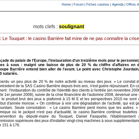
Home
|
Forum
|
Fiches casinos
|
Agenda
|
Offres d
mots clefs :
soulignant
: Le Touquet : le casino Barrière fait mine de ne pas connaître la crise.
çade du palais de l'Europe, l'instauration d'un treizième mois pour le personnel,
es à sous : malgré une baisse de plus de 20 % du chiffre d'affaires en 
oupe Barrière entend bien aller de l'avant. Le point avec Christophe Jourdain,
0 salariés.
perdu un peu plus de 20 % de notre activité au niveau des jeux. » Le constat d
résident de la SAS Casino Barrière depuis trois ans, n'est guère réjouissant. En ca
nent : l'instauration du contrôle de l'identité des clients à l'entrée (en novembre 200
 (le 1er janvier 2008), suivie de la crise financière de l'automne 2008, devenue une 
 le produit brut des jeux a plafonné à 15 M E et les perspectives 2010 ne sont 
ut d'année morose. « On continue à voir une dégradation de l'activité, qui est g
ourdain. Seule consolation : « Le casino Barrière perd moins que les autres. »
que où le jackpot n'est pas d'actualité, le casino Barrière continue toutefois 
intervention du député-maire du Touquet, Daniel Fasquelle, l'établissement
ommission supérieure des jeux d'installer vingt-cinq machines à sous supplémentair
e 151 à 176.