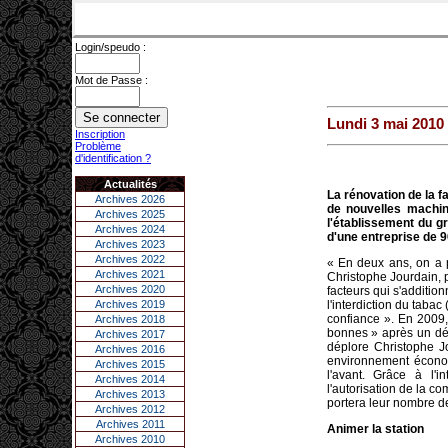
Login/speudo :
Mot de Passe :
Lundi 3 mai 2010
Inscription
Problème
d'identification ?
Actualités
La rénovation de la fa
Archives 2026
de nouvelles machin
Archives 2025
l'établissement du gr
Archives 2024
d'une entreprise de 9
Archives 2023
Archives 2022
« En deux ans, on a 
Archives 2021
Christophe Jourdain, p
Archives 2020
facteurs qui s'addition
Archives 2019
l'interdiction du tabac
confiance ». En 2009,
Archives 2018
bonnes » après un déb
Archives 2017
déplore Christophe J
Archives 2016
environnement économi
Archives 2015
l'avant. Grâce à l'
Archives 2014
l'autorisation de la c
Archives 2013
portera leur nombre d
Archives 2012
Archives 2011
Animer la station
Archives 2010