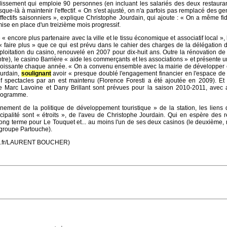
ablissement qui emploie 90 personnes (en incluant les salariés des deux restaura
sque-là à maintenir l'effectif. « On s'est ajusté, on n'a parfois pas remplacé des ge
effectifs saisonniers », explique Christophe Jourdain, qui ajoute : « On a même fi
mise en place d'un treizième mois progressif.
 « encore plus partenaire avec la ville et le tissu économique et associatif local »,
« faire plus » que ce qui est prévu dans le cahier des charges de la délégation 
ploitation du casino, renouvelé en 2007 pour dix-huit ans. Outre la rénovation de
ontre), le casino Barrière « aide les commerçants et les associations » et présente 
 croissante chaque année. « On a convenu ensemble avec la mairie de développer 
ourdain,
soulignant
avoir « presque doublé l'engagement financier en l'espace de
 spectacles par an est maintenu (Florence Foresti a été ajoutée en 2009). Et 
 de Marc Lavoine et Dany Brillant sont prévues pour la saison 2010-2011, avec 
programme.
ement de la politique de développement touristique » de la station, les liens 
cipalité sont « étroits », de l'aveu de Christophe Jourdain. Qui en espère des
long terme pour Le Touquet et... au moins l'un de ses deux casinos (le deuxième, 
groupe Partouche).
ord.fr/LAURENT BOUCHER)