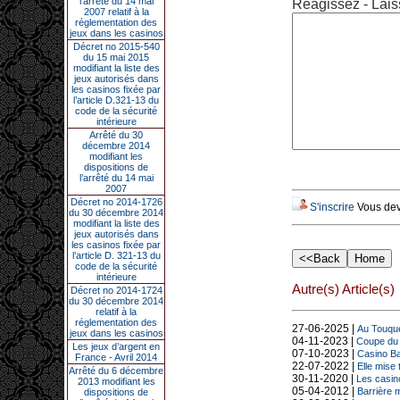
l’arrêté du 14 mai
Réagissez - Lais
2007 relatif à la
réglementation des
jeux dans les casinos
Décret no 2015-540
du 15 mai 2015
modifiant la liste des
jeux autorisés dans
les casinos fixée par
l’article D.321-13 du
code de la sécurité
intérieure
Arrêté du 30
décembre 2014
modifiant les
dispositions de
l’arrêté du 14 mai
2007
Décret no 2014-1726
S'inscrire
Vous deve
du 30 décembre 2014
modifiant la liste des
jeux autorisés dans
les casinos fixée par
l’article D. 321-13 du
code de la sécurité
intérieure
Autre(s) Article(s)
Décret no 2014-1724
du 30 décembre 2014
relatif à la
réglementation des
27-06-2025 |
Au Touque
jeux dans les casinos
04-11-2023 |
Coupe du M
Les jeux d’argent en
07-10-2023 |
Casino Bar
France - Avril 2014
22-07-2022 |
Elle mise
Arrêté du 6 décembre
30-11-2020 |
Les casin
2013 modifiant les
05-04-2012 |
Barrière m
dispositions de