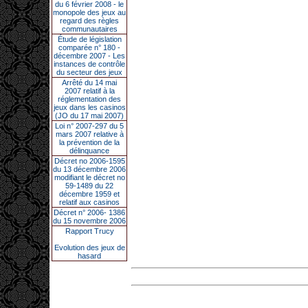
du 6 février 2008 - le
monopole des jeux au
regard des règles
communautaires
Étude de législation
comparée n° 180 -
décembre 2007 - Les
instances de contrôle
du secteur des jeux
Arrêté du 14 mai
2007 relatif à la
réglementation des
jeux dans les casinos
(JO du 17 mai 2007)
Loi n° 2007-297 du 5
mars 2007 relative à
la prévention de la
délinquance
Décret no 2006-1595
du 13 décembre 2006
modifiant le décret no
59-1489 du 22
décembre 1959 et
relatif aux casinos
Décret n° 2006- 1386
du 15 novembre 2006
Rapport Trucy
Evolution des jeux de
hasard