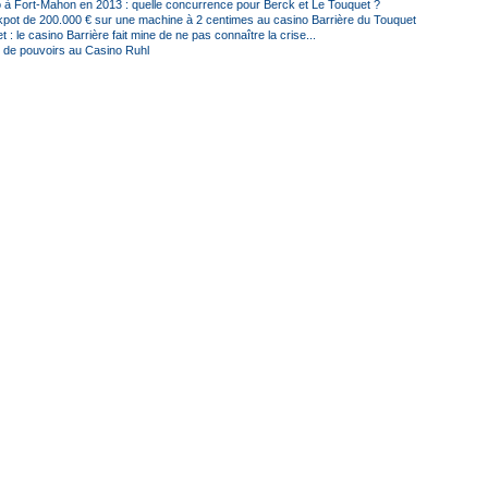
 à Fort-Mahon en 2013 : quelle concurrence pour Berck et Le Touquet ?
kpot de 200.000 € sur une machine à 2 centimes au casino Barrière du Touquet
 : le casino Barrière fait mine de ne pas connaître la crise...
 de pouvoirs au Casino Ruhl