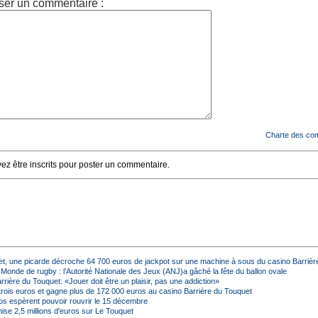
ser un commentaire :
Charte des co
z être inscrits pour poster un commentaire.
t, une picarde décroche 64 700 euros de jackpot sur une machine à sous du casino Barrièr
onde de rugby : l’Autorité Nationale des Jeux (ANJ)a gâché la fête du ballon ovale
rière du Touquet: «Jouer doit être un plaisir, pas une addiction»
 trois euros et gagne plus de 172 000 euros au casino Barrière du Touquet
os espèrent pouvoir rouvrir le 15 décembre
ise 2,5 millions d'euros sur Le Touquet