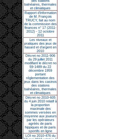
des stations
balnéaires, thermales
et climatiques
Rapport d'information
de M. François
TRUCY, fait au nom
de la commission des
finances n° 17 (2011-
2012) - 12 octobre
2011
Les niveaux et
pratiques des jeux de
hasard et d’argent en
2010
Décret no 2011-906
du 29 juillet 2011
modifiant le décret no
59-1489 du 22
décembre 1959
portant
réglementation des
jeux dans les casinos
des stations
balnéaires, thermales
et climatiques
Décret no 2010-605
du 4 juin 2010 relatif à
la proportion
maximale des
sommes versées en
moyenne aux joueurs
par les opérateurs
agréés de paris
hippiques et de paris
sportifs en ligne
LOI no 2010-476 du