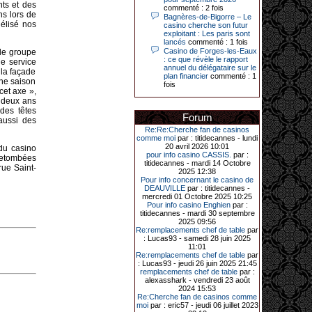
nts et des
Le plus gros gain gagné depuis plus
commenté : 2 fois
de 20 ans dans l’établissement.
ns lors de
Bagnères-de-Bigorre – Le
délisé nos
casino cherche son futur
exploitant : Les paris sont
lancés
commenté : 1 fois
Casino de Forges-les-Eaux
 le groupe
31-03-2026|
: ce que révèle le rapport
de service
annuel du délégataire sur le
Série de jackpots au casino JOA de
 la façade
plan financier
commenté : 1
Gujan-Mestras : ce mois de mars a
une saison
fois
été fructueux pour quelques
cet axe »,
joueurs. D’abord avec 44 207 euros
 deux ans
remportés le dimanche 22 mars sur
des têtes
une machine à sous pour une mise
Forum
aussi des
initiale de 5,28 €. Puis quelques
jours plus tard, le vendredi 27 mars,
Re:Re:Cherche fan de casinos
un joueur a décroché 12 086 euros
comme moi
par : titidecannes - lundi
sur une autre machine à sous.
20 avril 2026 10:01
du casino
pour info casino CASSIS.
par :
 retombées
Enfin, troisième et dernier jackpot,
titidecannes - mardi 14 Octobre
rue Saint-
record cette fois-ci, le samedi 28
2025 12:38
mars dernier. Quelque 111 322
Pour info concernant le casino de
euros ont été remportés sur la table
DEAUVILLE
par : titidecannes -
d’Ultimate Texas Hold’em Poker,
mercredi 01 Octobre 2025 10:25
grâce à une mise de 5 euros sur la
Pour info casino Enghien
par :
case bonus et une quinte flush
titidecannes - mardi 30 septembre
royale. Ces gains ont été annoncés
2025 09:56
dans un communiqué diffusé par le
Re:remplacements chef de table
par
casino ce lundi 30 mars en soirée.
: Lucas93 - samedi 28 juin 2025
11:01
Re:remplacements chef de table
par
: Lucas93 - jeudi 26 juin 2025 21:45
remplacements chef de table
par :
11-01-2026|
alexasshark - vendredi 23 août
2024 15:53
Dimanche 11 janvier, en soirée, une
Re:Cherche fan de casinos comme
cliente retraitée de 78 ans, habitant
moi
par : eric57 - jeudi 06 juillet 2023
Trémuson, a eu l’énorme surprise